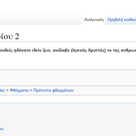
Ανάγνωση
Προβολή κώδικ
ίου 2
υδείς ηδύνατο ιδείν ζων, ανέλαβε (Ιησούς Χριστός) το της ανθρ
ίες
>
Φθέγματα
>
Πρότυπα φθεγμάτων
sa
.