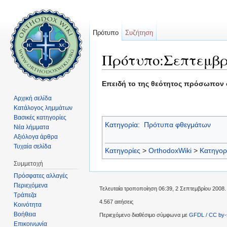
Πρότυπο
Συζήτηση
Πρότυπο:Σεπτεμβρ
Μετάβαση σε:
πλοήγηση
,
αναζήτηση
Επειδή το της θεότητος πρόσωπον ο
Αρχική σελίδα
Κατάλογος λημμάτων
Βασικές κατηγορίες
Κατηγορία
:
Πρότυπα φθεγμάτων
Νέα λήμματα
Αξιόλογα άρθρα
Τυχαία σελίδα
Κατηγορίες
>
OrthodoxWiki
>
Κατηγορ
Συμμετοχή
Πρόσφατες αλλαγές
Περιεχόμενα
Τελευταία τροποποίηση 06:39, 2 Σεπτεμβρίου 2008.
Τράπεζα
4.567 αιτήσεις
Κοινότητα
Βοήθεια
Περιεχόμενο διαθέσιμο σύμφωνα με
GFDL / CC by-
Επικοινωνία