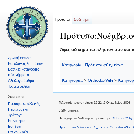
Πρότυπο
Συζήτηση
Πρότυπο:Νοέμβριος
Μετάβαση σε:
πλοήγηση
,
αναζήτηση
Άφες αδίκημα τω πλησίον σου και τό
Αρχική σελίδα
Κατάλογος λημμάτων
Κατηγορία
:
Πρότυπα φθεγμάτων
Βασικές κατηγορίες
Νέα λήμματα
Κατηγορίες
>
OrthodoxWiki
>
Κατηγορ
Αξιόλογα άρθρα
Τυχαία σελίδα
Συμμετοχή
Τελευταία τροποποίηση 12:22, 2 Οκτωβρίου 2008.
Πρόσφατες αλλαγές
Περιεχόμενα
3.294 αιτήσεις
Τράπεζα
Περιεχόμενο διαθέσιμο σύμφωνα με
GFDL / CC by-
Κοινότητα
Βοήθεια
Προσωπικά δεδομένα
Σχετικά με OrthodoxWiki
Επικοινωνία