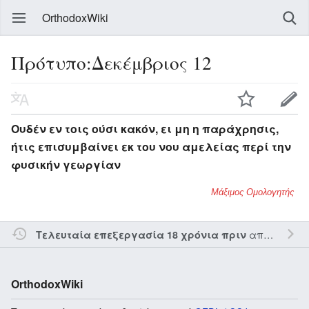
OrthodoxWiki
Πρότυπο:Δεκέμβριος 12
Ουδέν εν τοις ούσι κακόν, ει μη η παράχρησις,
ήτις επισυμβαίνει εκ του νου αμελείας περί την
φυσικήν γεωργίαν
Μάξιμος Ομολογητής
από τον την
Τελευταία επεξεργασία 18 χρόνια πριν
OrthodoxWiki