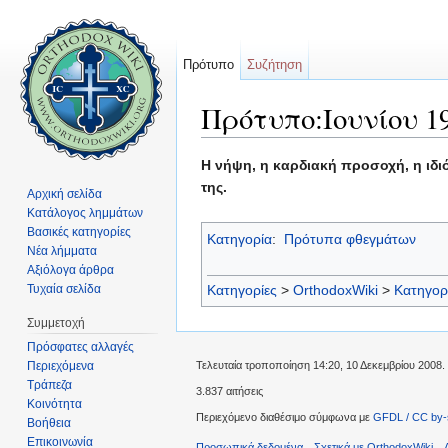
Πρότυπο
Συζήτηση
Πρότυπο:Ιουνίου 1
Μετάβαση σε:
πλοήγηση
,
αναζήτηση
Η νήψη, η καρδιακή προσοχή, η ιδι
της.
Αρχική σελίδα
Κατάλογος λημμάτων
Βασικές κατηγορίες
Κατηγορία
:
Πρότυπα φθεγμάτων
Νέα λήμματα
Αξιόλογα άρθρα
Τυχαία σελίδα
Κατηγορίες
>
OrthodoxWiki
>
Κατηγορ
Συμμετοχή
Πρόσφατες αλλαγές
Περιεχόμενα
Τελευταία τροποποίηση 14:20, 10 Δεκεμβρίου 2008.
Τράπεζα
3.837 αιτήσεις
Κοινότητα
Περιεχόμενο διαθέσιμο σύμφωνα με
GFDL / CC by-
Βοήθεια
Επικοινωνία
Προσωπικά δεδομένα
Σχετικά με OrthodoxWiki