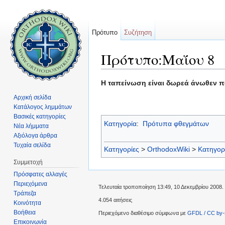
Πρότυπο
Συζήτηση
Πρότυπο:Μαΐου 8
Μετάβαση σε:
πλοήγηση
,
αναζήτηση
Η ταπείνωση είναι δωρεά άνωθεν 
Αρχική σελίδα
Κατάλογος λημμάτων
Βασικές κατηγορίες
Κατηγορία
:
Πρότυπα φθεγμάτων
Νέα λήμματα
Αξιόλογα άρθρα
Τυχαία σελίδα
Κατηγορίες
>
OrthodoxWiki
>
Κατηγορ
Συμμετοχή
Πρόσφατες αλλαγές
Περιεχόμενα
Τελευταία τροποποίηση 13:49, 10 Δεκεμβρίου 2008.
Τράπεζα
4.054 αιτήσεις
Κοινότητα
Βοήθεια
Περιεχόμενο διαθέσιμο σύμφωνα με
GFDL / CC by-
Επικοινωνία