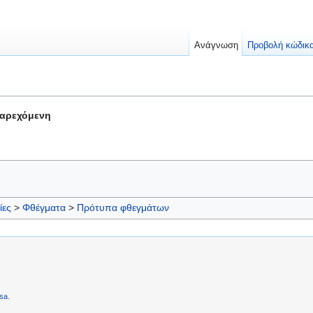
Ανάγνωση
Προβολή κώδικ
παρεχόμενη
ίες
>
Φθέγματα
>
Πρότυπα φθεγμάτων
sa
.