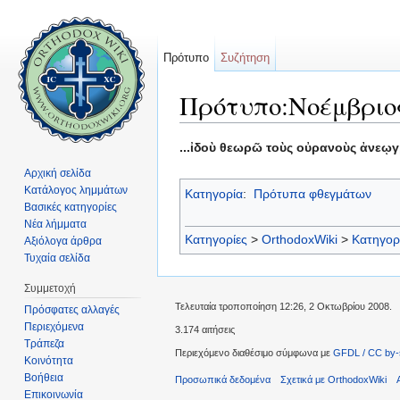
Πρότυπο
Συζήτηση
Πρότυπο:Νοέμβριος
Μετάβαση σε:
πλοήγηση
,
αναζήτηση
...ἰδοὺ θεωρῶ τοὺς οὐρανοὺς ἀνεῳγ
Αρχική σελίδα
Κατάλογος λημμάτων
Κατηγορία
:
Πρότυπα φθεγμάτων
Βασικές κατηγορίες
Νέα λήμματα
Κατηγορίες
>
OrthodoxWiki
>
Κατηγορ
Αξιόλογα άρθρα
Τυχαία σελίδα
Συμμετοχή
Τελευταία τροποποίηση 12:26, 2 Οκτωβρίου 2008.
Πρόσφατες αλλαγές
Περιεχόμενα
3.174 αιτήσεις
Τράπεζα
Περιεχόμενο διαθέσιμο σύμφωνα με
GFDL / CC by-
Κοινότητα
Βοήθεια
Προσωπικά δεδομένα
Σχετικά με OrthodoxWiki
Επικοινωνία