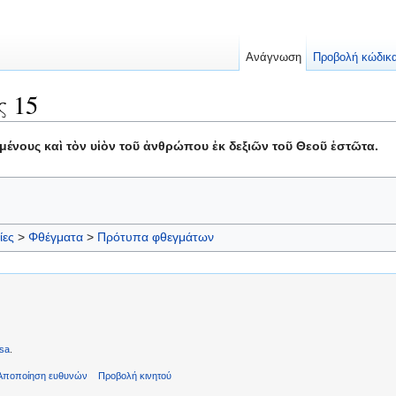
Ανάγνωση
Προβολή κώδικ
 15
μένους καὶ τὸν υἱὸν τοῦ ἀνθρώπου ἐκ δεξιῶν τοῦ Θεοῦ ἑστῶτα.
ίες
>
Φθέγματα
>
Πρότυπα φθεγμάτων
sa
.
Αποποίηση ευθυνών
Προβολή κινητού