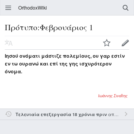
OrthodoxWiki
Πρότυπο:Φεβρουάριος 1
Ιησού ονόματι μάστιζε πολεμίους, ου γαρ εστίν
εν τω ουρανώ και επί της γης ισχυρότερον
όνομα.
Ιωάννης Σιναΐτης
από τον την
Τελευταία επεξεργασία 18 χρόνια πριν