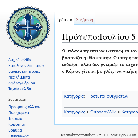
Πρότυπο
Συζήτηση
Πρότυπο:Ιουλίου 5
Μετάβαση σε:
πλοήγηση
,
αναζήτηση
Ω, πόσον πρέπει να ικετεύωμεν τον
βασανίζει η ιδία εαυτήν. Ο υπερήφα
Αρχική σελίδα
ένδοξος, αλλά δεν γνωρίζει το έσχα
Κατάλογος λημμάτων
ο Κύριος γίνεται βοηθός, ίνα νικήση
Βασικές κατηγορίες
Νέα λήμματα
Αξιόλογα άρθρα
Τυχαία σελίδα
Κατηγορία
:
Πρότυπα φθεγμάτων
Συμμετοχή
Πρόσφατες αλλαγές
Κατηγορίες
>
OrthodoxWiki
>
Κατηγορ
Περιεχόμενα
Τράπεζα
Κοινότητα
Βοήθεια
Τελευταία τροποποίηση 22:10, 11 Δεκεμβρίου 2008.
Επικοινωνία