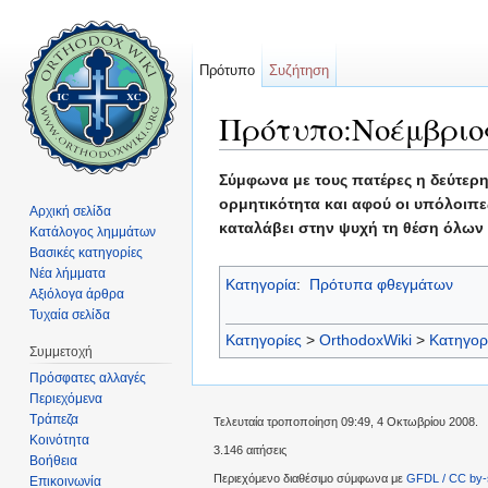
Πρότυπο
Συζήτηση
Πρότυπο:Νοέμβριος
Μετάβαση σε:
πλοήγηση
,
αναζήτηση
Σύμφωνα με τους πατέρες η δεύτερη
ορμητικότητα και αφού οι υπόλοιπες
Αρχική σελίδα
καταλάβει στην ψυχή τη θέση όλων
Κατάλογος λημμάτων
Βασικές κατηγορίες
Νέα λήμματα
Κατηγορία
:
Πρότυπα φθεγμάτων
Αξιόλογα άρθρα
Τυχαία σελίδα
Κατηγορίες
>
OrthodoxWiki
>
Κατηγορ
Συμμετοχή
Πρόσφατες αλλαγές
Περιεχόμενα
Τράπεζα
Τελευταία τροποποίηση 09:49, 4 Οκτωβρίου 2008.
Κοινότητα
3.146 αιτήσεις
Βοήθεια
Περιεχόμενο διαθέσιμο σύμφωνα με
GFDL / CC by-
Επικοινωνία