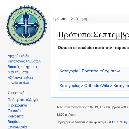
Πρότυπο
Συζήτηση
Πρότυπο:Σεπτεμβρ
Μετάβαση σε:
πλοήγηση
,
αναζήτηση
Ούτε οι σπουδαίοι κατά την παρούσα
Αρχική σελίδα
Κατάλογος λημμάτων
Βασικές κατηγορίες
Κατηγορία
:
Πρότυπα φθεγμάτων
Νέα λήμματα
Αξιόλογα άρθρα
Τυχαία σελίδα
Κατηγορίες
>
OrthodoxWiki
>
Κατηγορ
Συμμετοχή
Πρόσφατες αλλαγές
Περιεχόμενα
Τελευταία τροποποίηση 07:19, 1 Σεπτεμβρίου 2008.
Τράπεζα
3.870 αιτήσεις
Κοινότητα
Βοήθεια
Περιεχόμενο διαθέσιμο σύμφωνα με
GFDL / CC by-
Επικοινωνία