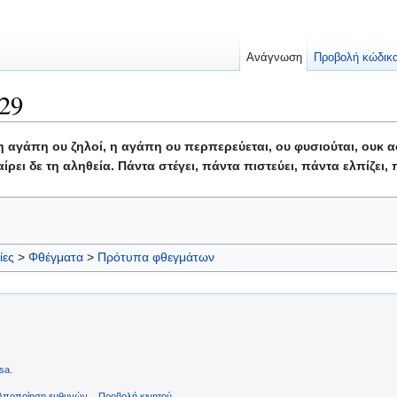
Ανάγνωση
Προβολή κώδικ
29
 αγάπη ου ζηλοί, η αγάπη ου περπερεύεται, ου φυσιούται, ουκ ασχ
χαίρει δε τη αληθεία. Πάντα στέγει, πάντα πιστεύει, πάντα ελπίζει
ίες
>
Φθέγματα
>
Πρότυπα φθεγμάτων
sa
.
Αποποίηση ευθυνών
Προβολή κινητού