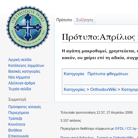
Πρότυπο
Συζήτηση
Πρότυπο:Απρίλιος 
Μετάβαση σε:
πλοήγηση
,
αναζήτηση
Η αγάπη μακροθυμεί, χρηστεύεται, η
κακόν, ου χαίρει επί τη αδικία, συγ
Αρχική σελίδα
Κατάλογος λημμάτων
Βασικές κατηγορίες
Κατηγορία
:
Πρότυπα φθεγμάτων
Νέα λήμματα
Αξιόλογα άρθρα
Τυχαία σελίδα
Κατηγορίες
>
OrthodoxWiki
>
Κατηγορ
Συμμετοχή
Πρόσφατες αλλαγές
Περιεχόμενα
Τελευταία τροποποίηση 12:37, 27 Απριλίου 2008.
Τράπεζα
3.157 αιτήσεις
Κοινότητα
Περιεχόμενο διαθέσιμο σύμφωνα με
GFDL / CC by-
Βοήθεια
Επικοινωνία
Προσωπικά δεδομένα
Σχετικά με OrthodoxWiki