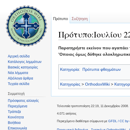
Πρότυπο
Συζήτηση
Πρότυπο:Ιουλίου 2
Μετάβαση σε:
πλοήγηση
,
αναζήτηση
Παρατηρήστε εκείνον που αγαπάει το
’Οποιος όμως δόθηκε ολοκληρωτικά 
Αρχική σελίδα
Κατάλογος λημμάτων
Βασικές κατηγορίες
Κατηγορία
:
Πρότυπα φθεγμάτων
Νέα λήμματα
Αξιόλογα άρθρα
Τυχαία σελίδα
Κατηγορίες
>
OrthodoxWiki
>
Κατηγορ
Συμμετοχή
Πρόσφατες αλλαγές
Περιεχόμενα
Τελευταία τροποποίηση 22:19, 11 Δεκεμβρίου 2008.
Τράπεζα
4.071 αιτήσεις
Κοινότητα
Περιεχόμενο διαθέσιμο σύμφωνα με
GFDL / CC by-
Βοήθεια
Επικοινωνία
Προσωπικά δεδομένα
Σχετικά με OrthodoxWiki