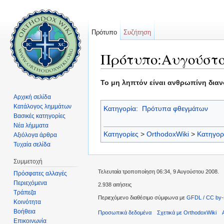
Πρότυπο
Συζήτηση
Πρότυπο:Αυγούστο
Μετάβαση σε:
πλοήγηση
,
αναζήτηση
Το μη ληπτόν είναι ανθρωπίνη διανο
Αρχική σελίδα
Κατάλογος λημμάτων
Κατηγορία
:
Πρότυπα φθεγμάτων
Βασικές κατηγορίες
Νέα λήμματα
Κατηγορίες
>
OrthodoxWiki
>
Κατηγορ
Αξιόλογα άρθρα
Τυχαία σελίδα
Συμμετοχή
Τελευταία τροποποίηση 06:34, 9 Αυγούστου 2008.
Πρόσφατες αλλαγές
Περιεχόμενα
2.938 αιτήσεις
Τράπεζα
Περιεχόμενο διαθέσιμο σύμφωνα με
GFDL / CC by-
Κοινότητα
Βοήθεια
Προσωπικά δεδομένα
Σχετικά με OrthodoxWiki
Επικοινωνία