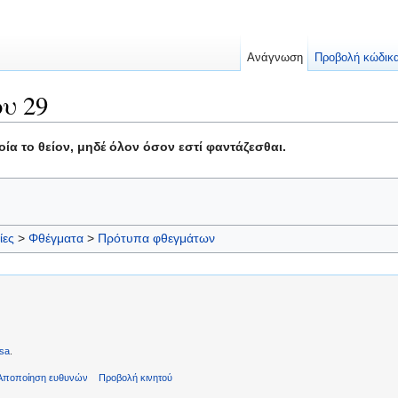
Ανάγνωση
Προβολή κώδικ
υ 29
ία το θείον, μηδέ όλον όσον εστί φαντάζεσθαι.
ίες
>
Φθέγματα
>
Πρότυπα φθεγμάτων
sa
.
Αποποίηση ευθυνών
Προβολή κινητού