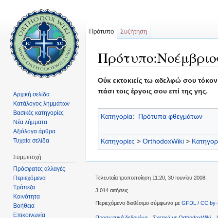
Πρότυπο
Συζήτηση
Πρότυπο:Νοέμβριος
Μετάβαση σε:
πλοήγηση
,
αναζήτηση
Ούκ εκτοκιείς τω αδελφώ σου τόκον
πάσι τοις έργοις σου επί της γης.
Αρχική σελίδα
Κατάλογος λημμάτων
Βασικές κατηγορίες
Κατηγορία
:
Πρότυπα φθεγμάτων
Νέα λήμματα
Αξιόλογα άρθρα
Τυχαία σελίδα
Κατηγορίες
>
OrthodoxWiki
>
Κατηγορ
Συμμετοχή
Πρόσφατες αλλαγές
Περιεχόμενα
Τελευταία τροποποίηση 11:20, 30 Ιουνίου 2008.
Τράπεζα
3.014 αιτήσεις
Κοινότητα
Περιεχόμενο διαθέσιμο σύμφωνα με
GFDL / CC by-
Βοήθεια
Επικοινωνία
Προσωπικά δεδομένα
Σχετικά με OrthodoxWiki