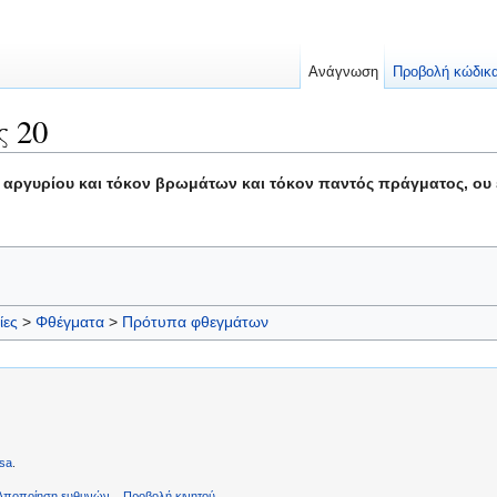
Ανάγνωση
Προβολή κώδικ
 20
 αργυρίου και τόκον βρωμάτων και τόκον παντός πράγματος, ου ε
ίες
>
Φθέγματα
>
Πρότυπα φθεγμάτων
sa
.
Αποποίηση ευθυνών
Προβολή κινητού