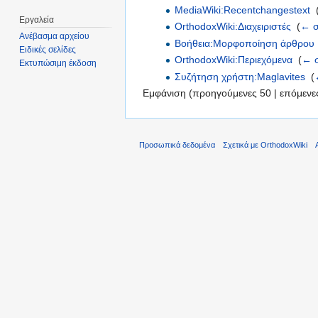
MediaWiki:Recentchangestext
‎
Εργαλεία
OrthodoxWiki:Διαχειριστές
‎
(
← σ
Ανέβασμα αρχείου
Βοήθεια:Μορφοποίηση άρθρου
Ειδικές σελίδες
OrthodoxWiki:Περιεχόμενα
‎
(
← σ
Εκτυπώσιμη έκδοση
Συζήτηση χρήστη:Maglavites
‎
(
Εμφάνιση (προηγούμενες 50 | επόμενες
Προσωπικά δεδομένα
Σχετικά με OrthodoxWiki