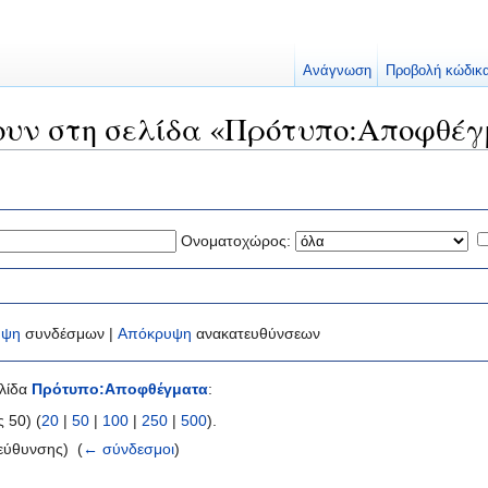
Ανάγνωση
Προβολή κώδικ
έουν στη σελίδα «Πρότυπο:Αποφθέ
Ονοματοχώρος:
υψη
συνδέσμων |
Απόκρυψη
ανακατευθύνσεων
ελίδα
Πρότυπο:Αποφθέγματα
:
 50) (
20
|
50
|
100
|
250
|
500
).
εύθυνσης) ‎
(
← σύνδεσμοι
)