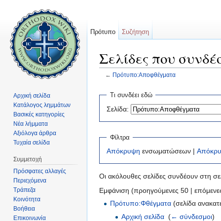
Πρότυπο
Συζήτηση
Σελίδες που συνδ
←
Πρότυπο:Αποφθέγματα
Μετάβαση σε:
πλοήγηση
,
αναζήτηση
Τι συνδέει εδώ
Αρχική σελίδα
Κατάλογος λημμάτων
Σελίδα:
Βασικές κατηγορίες
Νέα λήμματα
Αξιόλογα άρθρα
Φίλτρα
Τυχαία σελίδα
Απόκρυψη
ενσωματώσεων |
Απόκρ
Συμμετοχή
Πρόσφατες αλλαγές
Οι ακόλουθες σελίδες συνδέουν στη σ
Περιεχόμενα
Τράπεζα
Εμφάνιση (προηγούμενες 50 | επόμενες
Κοινότητα
Πρότυπο:Φθέγματα
(σελίδα ανακατ
Βοήθεια
Αρχική σελίδα
‎
(
← σύνδεσμοι
)
Επικοινωνία