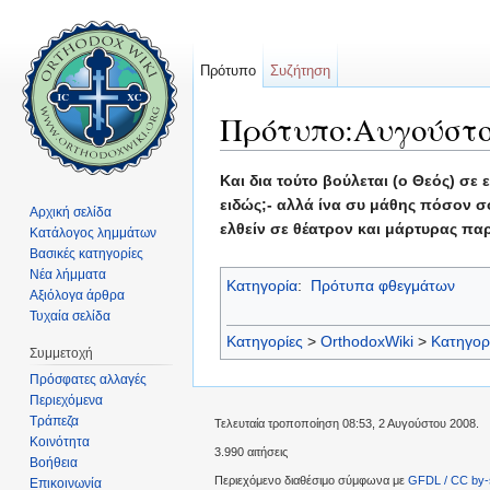
Πρότυπο
Συζήτηση
Πρότυπο:Αυγούστο
Μετάβαση σε:
πλοήγηση
,
αναζήτηση
Και δια τούτο βούλεται (ο Θεός) σε
ειδώς;- αλλά ίνα συ μάθης πόσον σο
Αρχική σελίδα
ελθείν σε θέατρον και μάρτυρας πα
Κατάλογος λημμάτων
Βασικές κατηγορίες
Νέα λήμματα
Κατηγορία
:
Πρότυπα φθεγμάτων
Αξιόλογα άρθρα
Τυχαία σελίδα
Κατηγορίες
>
OrthodoxWiki
>
Κατηγορ
Συμμετοχή
Πρόσφατες αλλαγές
Περιεχόμενα
Τράπεζα
Τελευταία τροποποίηση 08:53, 2 Αυγούστου 2008.
Κοινότητα
3.990 αιτήσεις
Βοήθεια
Περιεχόμενο διαθέσιμο σύμφωνα με
GFDL / CC by-
Επικοινωνία