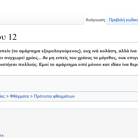
Ανάγνωση
Προβολή κώδικ
υ 12
 ειπείν (το αμάρτημα εξομολογούμενος), ουχ ινά κολάση, αλλά ί
ι συγχωρεί χρέος... Αν μη ειπείς του χρέους το μέγεθος, ουκ επ
ριστήσαι πολλούς. Εμοί το αμάρτημα ειπέ μόνον κατ ιδίαν ίνα θ
ίες
>
Φθέγματα
>
Πρότυπα φθεγμάτων
sa
.