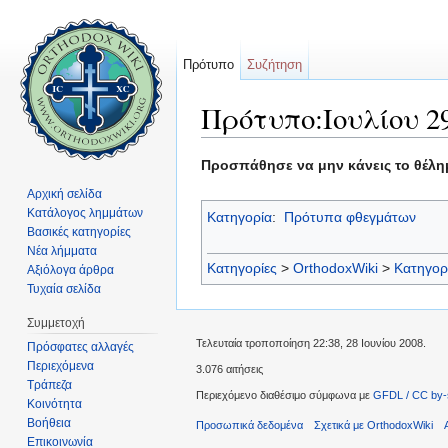
Πρότυπο
Συζήτηση
Πρότυπο:Ιουλίου 2
Μετάβαση σε:
πλοήγηση
,
αναζήτηση
Προσπάθησε να μην κάνεις το θέλημ
Αρχική σελίδα
Κατάλογος λημμάτων
Κατηγορία
:
Πρότυπα φθεγμάτων
Βασικές κατηγορίες
Νέα λήμματα
Κατηγορίες
>
OrthodoxWiki
>
Κατηγορ
Αξιόλογα άρθρα
Τυχαία σελίδα
Συμμετοχή
Τελευταία τροποποίηση 22:38, 28 Ιουνίου 2008.
Πρόσφατες αλλαγές
Περιεχόμενα
3.076 αιτήσεις
Τράπεζα
Περιεχόμενο διαθέσιμο σύμφωνα με
GFDL / CC by-
Κοινότητα
Βοήθεια
Προσωπικά δεδομένα
Σχετικά με OrthodoxWiki
Επικοινωνία