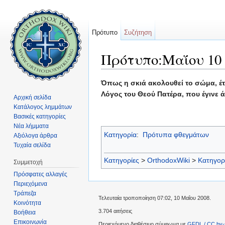
Πρότυπο
Συζήτηση
Πρότυπο:Μαΐου 10
Μετάβαση σε:
πλοήγηση
,
αναζήτηση
Όπως η σκιά ακολουθεί το σώμα, έτσ
Λόγος του Θεού Πατέρα, που έγινε 
Αρχική σελίδα
Κατάλογος λημμάτων
Βασικές κατηγορίες
Νέα λήμματα
Κατηγορία
:
Πρότυπα φθεγμάτων
Αξιόλογα άρθρα
Τυχαία σελίδα
Κατηγορίες
>
OrthodoxWiki
>
Κατηγορ
Συμμετοχή
Πρόσφατες αλλαγές
Περιεχόμενα
Τράπεζα
Τελευταία τροποποίηση 07:02, 10 Μαΐου 2008.
Κοινότητα
3.704 αιτήσεις
Βοήθεια
Επικοινωνία
Περιεχόμενο διαθέσιμο σύμφωνα με
GFDL / CC by-