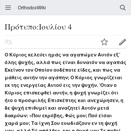
OrthodoxWiki
Πρότυπο:Ιουλίου 4
Ο Κύριος κελεύει ημάς να αγαπώμεν Αυτόν εξ’
όλης ψυχής, αλλά πως είναι δυνατόν να αγαπάς
Εκείνον τον Οποίον ουδέποτε είδες, και πως να
μάθεις αυτήν την αγάπην; Ο Κύριος γνωρίζεται
εκ της ενεργείας Αυτού εις την ψυχήν. ‘Οταν ο
Κύριος επισκεφθεί αυτήν, η ψυχή γνωρίζει ότι
ήτο ο προσφιλής Επισκέπτης και ανεχώρησεν, η
δε ψυχή επιθυμεί και αναζητεί Αυτόν μετά
δακρύων: «Που εκρύβης, Φώς μου; Πού είσαι
χαρά μου; Τα ίχνη Σου ευωδιάζουν εν τη ψυχή
μου, αλλά Σύ απήλθες, και η ψυχή μου Σε ποθεί,