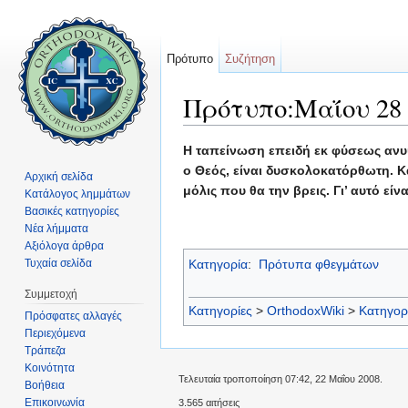
Πρότυπο
Συζήτηση
Πρότυπο:Μαΐου 28
Μετάβαση σε:
πλοήγηση
,
αναζήτηση
Η ταπείνωση επειδή εκ φύσεως ανυψ
ο Θεός, είναι δυσκολοκατόρθωτη. 
Αρχική σελίδα
μόλις που θα την βρεις. Γι’ αυτό ε
Κατάλογος λημμάτων
Βασικές κατηγορίες
Νέα λήμματα
Αξιόλογα άρθρα
Τυχαία σελίδα
Κατηγορία
:
Πρότυπα φθεγμάτων
Συμμετοχή
Κατηγορίες
>
OrthodoxWiki
>
Κατηγορ
Πρόσφατες αλλαγές
Περιεχόμενα
Τράπεζα
Κοινότητα
Τελευταία τροποποίηση 07:42, 22 Μαΐου 2008.
Βοήθεια
Επικοινωνία
3.565 αιτήσεις