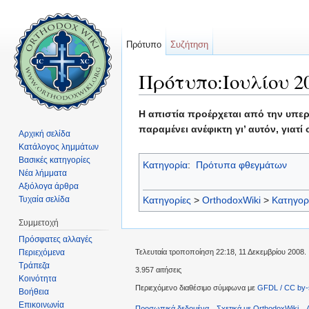
Πρότυπο
Συζήτηση
Πρότυπο:Ιουλίου 2
Μετάβαση σε:
πλοήγηση
,
αναζήτηση
Η απιστία προέρχεται από την υπερ
παραμένει ανέφικτη γι’ αυτόν, γιατ
Αρχική σελίδα
Κατάλογος λημμάτων
Βασικές κατηγορίες
Κατηγορία
:
Πρότυπα φθεγμάτων
Νέα λήμματα
Αξιόλογα άρθρα
Τυχαία σελίδα
Κατηγορίες
>
OrthodoxWiki
>
Κατηγορ
Συμμετοχή
Πρόσφατες αλλαγές
Περιεχόμενα
Τελευταία τροποποίηση 22:18, 11 Δεκεμβρίου 2008.
Τράπεζα
3.957 αιτήσεις
Κοινότητα
Περιεχόμενο διαθέσιμο σύμφωνα με
GFDL / CC by-
Βοήθεια
Επικοινωνία
Προσωπικά δεδομένα
Σχετικά με OrthodoxWiki