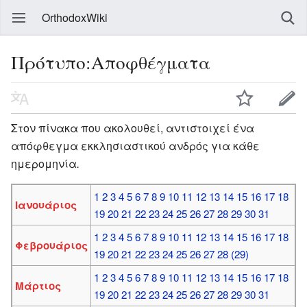
OrthodoxWiki
Πρότυπο:Αποφθέγματα
Στον πίνακα που ακολουθεί, αντιστοιχεί ένα
απόφθεγμα εκκλησιαστικού ανδρός για κάθε
ημερομηνία
.
1
2
3
4
5
6
7
8
9
10
11
12
13
14
15
16
17
18
Ιανουάριος
19
20
21
22
23
24
25
26
27
28
29
30
31
1
2
3
4
5
6
7
8
9
10
11
12
13
14
15
16
17
18
Φεβρουάριος
19
20
21
22
23
24
25
26
27
28
(29)
1
2
3
4
5
6
7
8
9
10
11
12
13
14
15
16
17
18
Μάρτιος
19
20
21
22
23
24
25
26
27
28
29
30
31