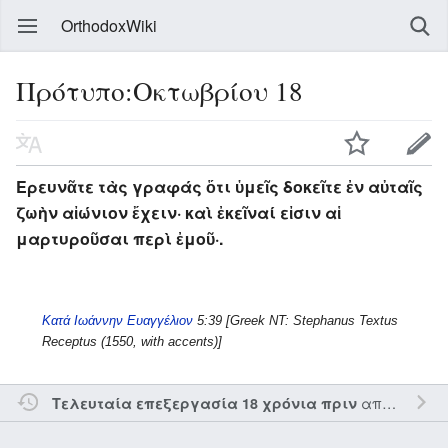
OrthodoxWiki
Πρότυπο:Οκτωβρίου 18
Ερευνᾶτε τὰς γραφάς ὅτι ὑμεῖς δοκεῖτε ἐν αὐταῖς
ζωὴν αἰώνιον ἔχειν· καὶ ἐκεῖναί εἰσιν αἱ
μαρτυροῦσαι περὶ ἐμοῦ·.
Κατά Ιωάννην Ευαγγέλιον
5:39 [Greek NT: Stephanus Textus
Receptus (1550, with accents)]
από τον την
Τελευταία επεξεργασία 18 χρόνια πριν