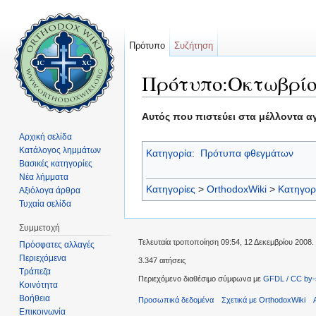
Πρότυπο
Συζήτηση
Πρότυπο:Οκτωβρίο
Μετάβαση σε:
πλοήγηση
,
αναζήτηση
Αυτός που πιστεύει στα μέλλοντα α
Αρχική σελίδα
Κατάλογος λημμάτων
Κατηγορία
:
Πρότυπα φθεγμάτων
Βασικές κατηγορίες
Νέα λήμματα
Κατηγορίες
>
OrthodoxWiki
>
Κατηγορ
Αξιόλογα άρθρα
Τυχαία σελίδα
Συμμετοχή
Τελευταία τροποποίηση 09:54, 12 Δεκεμβρίου 2008.
Πρόσφατες αλλαγές
Περιεχόμενα
3.347 αιτήσεις
Τράπεζα
Περιεχόμενο διαθέσιμο σύμφωνα με
GFDL / CC by-
Κοινότητα
Βοήθεια
Προσωπικά δεδομένα
Σχετικά με OrthodoxWiki
Επικοινωνία