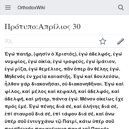
OrthodoxWiki
Πρότυπο:Απρίλιος 30
Ἐγώ πατήρ, (φησίν ὁ Χριστός), ἐγώ ἀδελφός, ἐγώ
νυμφίος, ἐγώ οἰκία, ἐγώ τροφεύς, ἐγώ ἱμάτιον,
ἐγώ ρίζα, ἐγώ θεμέλιος, πᾶν ὅπερ ἄν θέλης ἐγώ.
Μηδενός ἐν χρείᾳ καταστῇς. Ἐγώ καί δουλεύσω,
ἦλθον γάρ διακονῆσαι, οὐ διακονηθῆναι. Ἐγώ καί
φίλος, καί μέλος καί κεφαλή, καί ἀδελφός, καί
ἀδελφή, καί μήτηρ, πάντα ἐγώ. Μόνον οἰκείως ἔχε
πρός ἐμέ. Ἐγώ πένης διά σέ, καί ἀλήτης διά σέ,
ἐπί σταυροῦ διά σέ, ἐπί τάφου διά σέ, καί ἄνω
ὑπέρ σοῦ ἐντυγχάνω τῷ Πατρί, κάτω ὑπέρ σοῦ
πρεσβευτής παραγέγονα παρά τοῦ Πατρός.