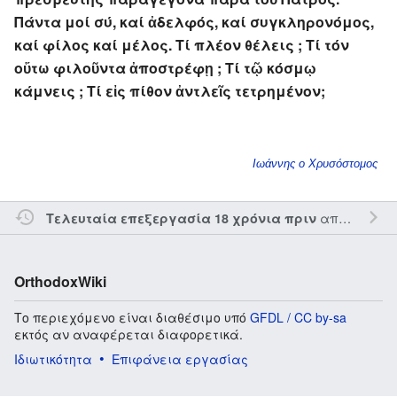
Πάντα μοί σύ, καί ἀδελφός, καί συγκληρονόμος,
καί φίλος καί μέλος. Τί πλέον θέλεις ; Τί τόν
οὕτω φιλοῦντα ἀποστρέφῃ ; Τί τῷ κόσμῳ
κάμνεις ; Τί εἰς πίθον ἀντλεῖς τετρημένον;
Ιωάννης ο Χρυσόστομος
από τον την
Τελευταία επεξεργασία 18 χρόνια πριν
OrthodoxWiki
Το περιεχόμενο είναι διαθέσιμο υπό
GFDL / CC by-sa
εκτός αν αναφέρεται διαφορετικά.
Ιδιωτικότητα
Επιφάνεια εργασίας