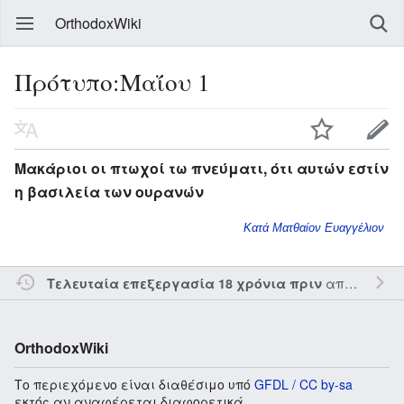
OrthodoxWiki
Πρότυπο:Μαΐου 1
Μακάριοι οι πτωχοί τω πνεύματι, ότι αυτών εστίν
η βασιλεία των ουρανών
Κατά Ματθαίον Ευαγγέλιον
από τον την
Τελευταία επεξεργασία 18 χρόνια πριν
OrthodoxWiki
Το περιεχόμενο είναι διαθέσιμο υπό
GFDL / CC by-sa
εκτός αν αναφέρεται διαφορετικά.