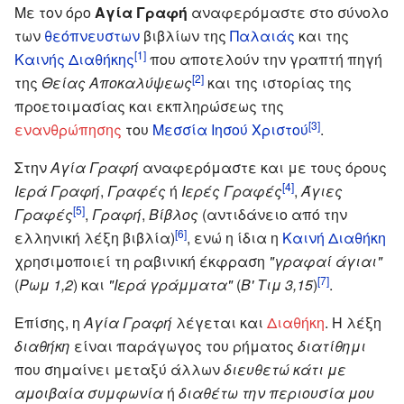
Με τον όρο
Αγία Γραφή
αναφερόμαστε στο σύνολο
των
θεόπνευστων
βιβλίων της
Παλαιάς
και της
[1]
Καινής Διαθήκης
που αποτελούν την γραπτή πηγή
[2]
της
Θείας Αποκαλύψεως
και της ιστορίας της
προετοιμασίας και εκπληρώσεως της
[3]
ενανθρώπησης
του
Μεσσία
Ιησού Χριστού
.
Στην
Αγία Γραφή
αναφερόμαστε και με τους όρους
[4]
Ιερά Γραφή
,
Γραφές
ή
Ιερές Γραφές
,
Άγιες
[5]
Γραφές
,
Γραφή
,
Βίβλος
(αντιδάνειο από την
[6]
ελληνική λέξη βιβλία)
, ενώ η ίδια η
Καινή Διαθήκη
χρησιμοποιεί τη ραβινική έκφραση
"γραφαί άγιαι"
[7]
(
Ρωμ 1,2
) και
"Ιερά γράμματα"
(
Β' Τιμ 3,15
)
.
Επίσης, η
Αγία Γραφή
λέγεται και
Διαθήκη
. Η λέξη
διαθήκη
είναι παράγωγος του ρήματος
διατίθημι
που σημαίνει μεταξύ άλλων
διευθετώ κάτι με
αμοιβαία συμφωνία
ή
διαθέτω την περιουσία μου