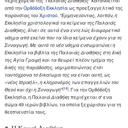
περιεχόμενο της
"Παλαιάς Διαθήκης"
κατανοείται
από την
Ορθόδοξη Εκκλησία
ως προεξαγγελτικό της
παρουσίας του
Χριστού
.
"Ερμηνεύοντας, λοιπόν, η
Εκκλησία χριστολογικά τα κείμενα της Παλαιάς
Διαθήκης, δίνει σε αυτά ένα εντελώς διαφορετικό
νόημα από εκείνο που τα ίδια κείμενα έχουν για τη
Συναγωγή. Με αυτό το νέο νόημα ενσωματώνει η
Εκκλησία τα βιβλία της Παλαιάς Διαθήκης στη δική
της Αγία Γραφή και τα θεωρεί πλέον τμήμα της
δικής της παράδοσης, νομιμοποιώντας έτσι
ταυτόχρονα το δικαίωμα της να είναι αυτή, ως
«νέος Ισραήλ», η κληρονόμος των επαγγελιών του
[14]
Θεού και όχι η Συναγωγή"
. Για την Ορθόδοξη
Εκκλησία, η
Παλαιά Διαθήκη
περιέχεται σ' ενα
σώμα 49 ιερών βιβλίων, τα οποία ξεχώρισαν για τη
θεοπνευστία τους.
Η Καινή Διαθήκη