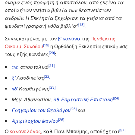
όνομα ενός προφήτη ή αποστόλου, από εκείνα τα
οποία ήταν γνήσια βιβλία των θεοπνεύστων
ανδρών. Η Εκκλησία ξεχώρισε τα γνήσια από τα
[18]
ψευδεπίγραφα ή νόθα βιβλία"
.
Συγκεκριμένα, με τον
β' κανόνα
της
Πενθέκτης
[19]
Οικουμ. Συνόδου
η Ορθόδοξη Εκκλησία επικύρωσε
[20]
τους εξής κανόνες
:
[21]
πε'
αποστολικό
[22]
ξ'
Λαοδικείας
[23]
κδ'
Καρθαγένης
[24]
Μεγ. Αθανασίου,
λθ' Εορταστική Επιστολή
[25]
Γρηγορίου του Θεολόγου
και
[26]
Αμφιλοχίου Ικονίου
[27]
Ο
κανονολόγος
, καθ. Παν. Μπούμης, αποδέχεται