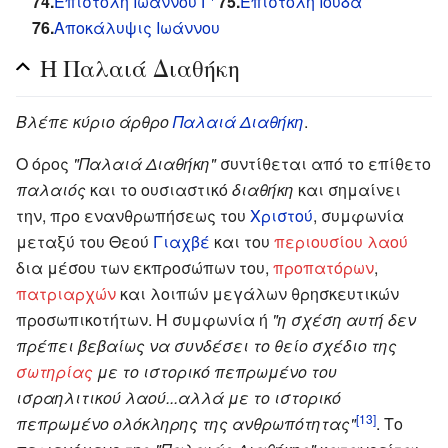
74.
Eπιστολή Ιωάννου Γ'
75.
Επιστολή Ιούδα
76.
Αποκάλυψις Ιωάννου
Η Παλαιά Διαθήκη
Βλέπε κύριο άρθρο
Παλαιά Διαθήκη
.
Ο όρος
"Παλαιά Διαθήκη"
συντίθεται από το επίθετο
παλαιός
και το ουσιαστικό
διαθήκη
και σημαίνει
την, προ ενανθρωπήσεως του
Χριστού
, συμφωνία
μεταξύ του Θεού
Γιαχβέ
και του
περιουσίου λαού
δια μέσου των εκπροσώπων του,
προπατόρων
,
πατριαρχών
και λοιπών μεγάλων θρησκευτικών
προσωπικοτήτων. Η συμφωνία ή
"η σχέση αυτή δεν
πρέπει βεβαίως να συνδέσει το θείο σχέδιο της
σωτηρίας
με το ιστορικό πεπρωμένο του
ισραηλιτικού λαού...αλλά με το ιστορικό
[13]
πεπρωμένο ολόκληρης της ανθρωπότητας"
. Το