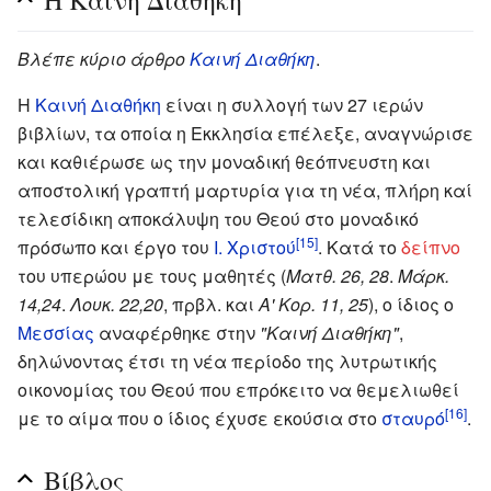
Βλέπε κύριο άρθρο
Καινή Διαθήκη
.
Η
Καινή Διαθήκη
είναι η συλλογή των 27 ιερών
βιβλίων, τα οποία η Εκκλησία επέλεξε, αναγνώρισε
και καθιέρωσε ως την μοναδική θεόπνευστη και
αποστολική γραπτή μαρτυρία για τη νέα, πλήρη καί
τελεσίδικη αποκάλυψη του Θεού στο μοναδικό
[15]
πρόσωπο και έργο του
Ι. Χριστού
. Κατά το
δείπνο
του υπερώου με τους μαθητές (
Ματθ. 26, 28
.
Μάρκ.
14,24
.
Λουκ. 22,20
, πρβλ. και
Α' Κορ. 11, 25
), ο ίδιος ο
Μεσσίας
αναφέρθηκε στην
"Καινή Διαθήκη"
,
δηλώνοντας έτσι τη νέα περίοδο της λυτρωτικής
οικονομίας του Θεού που επρόκειτο να θεμελιωθεί
[16]
με το αίμα που ο ίδιος έχυσε εκούσια στο
σταυρό
.
Βίβλος