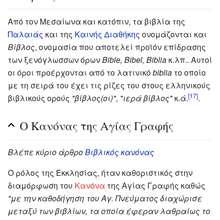
Από τον Μεσαίωνα και κατόπιν, τα βιβλία της
Παλαιάς
και της
Καινής Διαθήκης
ονομάζονται και
Βίβλος
, ονομασία που αποτελεί προϊόν επίδρασης
των ξενόγλωσσων όρων
Bible, Bibel, Biblia
κ.λπ.. Αυτοί
οι όροι προέρχονται από το λατινικό
biblia
το οποίο
με τη σειρά του έχει τις ρίζες του στους ελληνικούς
[17]
βιβλικούς ορούς
"βίβλος(οι)"
,
"ιερά βίβλος"
κ.ά.
.
Ο Κανόνας της Αγίας Γραφής
Βλέπε κύριο άρθρο
Βιβλικός κανόνας
Ο ρόλος της Εκκλησίας, ήταν καθοριστικός στην
διαμόρφωση του
Κανόνα
της Αγίας Γραφής καθώς
"με την καθοδήγηση του Αγ. Πνεύματος διαχώρισε
μεταξύ των βιβλίων, τα οποία έφεραν λαθραίως το