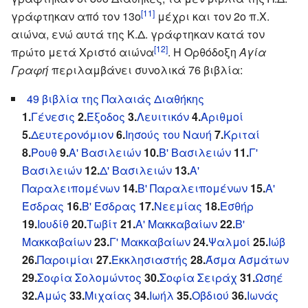
[11]
γράφτηκαν από τον 13ο
μέχρι και τον 2ο π.Χ.
αιώνα, ενώ αυτά της Κ.Δ. γράφτηκαν κατά τον
[12]
πρώτο μετά Χριστό αιώνα
. Η Ορθόδοξη
Αγία
Γραφή
περιλαμβάνει συνολικά 76 βιβλία:
49 βιβλία της Παλαιάς Διαθήκης
1.
Γένεσις
2.
Έξοδος
3.
Λευιτικόν
4.
Αριθμοί
5.
Δευτερονόμιον
6.
Ιησούς του Ναυή
7.
Κριταί
8.
Ρουθ
9.
Α' Βασιλειών
10.
Β' Βασιλειών
11.
Γ'
Βασιλειών
12.
Δ' Βασιλειών
13.
Α'
Παραλειπομένων
14.
Β' Παραλειπομένων
15.
Α'
Έσδρας
16.
Β' Έσδρας
17.
Νεεμίας
18.
Εσθήρ
19.
Ιουδίθ
20.
Τωβίτ
21.
Α' Μακκαβαίων
22.
Β'
Μακκαβαίων
23.
Γ' Μακκαβαίων
24.
Ψαλμοί
25.
Ιώβ
26.
Παροιμίαι
27.
Εκκλησιαστής
28.
Άσμα Ασμάτων
29.
Σοφία Σολομώντος
30.
Σοφία Σειράχ
31.
Ωσηέ
32.
Αμώς
33.
Μιχαίας
34.
Ιωήλ
35.
Οβδιού
36.
Ιωνάς