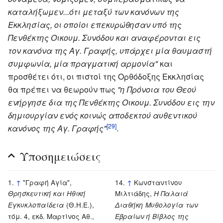
καταλήξωμεν...ότι μεταξύ των κανόνων της
Εκκλησίας, οι οποίοι επεκυρώθησαν υπό της
Πενθέκτης Οικουμ. Συνόδου και αναφέρονται εις
τον κανόνα της Αγ. Γραφής, υπάρχει μία θαυμαστή
συμφωνία, μία πραγματική αρμονία"
και
προσθέτει ότι, οι πιστοί της Ορθόδοξης Εκκλησίας
θα πρέπει να θεωρούν πως
"η Πρόνοια του Θεού
ενήργησε δια της Πενθέκτης Οικουμ. Συνόδου εις την
δημιουργίαν ενός κοινώς αποδεκτού αυθεντικού
[29]
κανόνος της Αγ. Γραφής"
.
Υποσημειώσεις
↑
"Γραφή Αγία",
↑
Κωνσταντίνου
Μιλτιάδης,
Θρησκευτική και Ηθική
Η Παλαιά
(Θ.Η.Ε.),
Εγκυκλοπαίδεια
Διαθήκη Μυθολογία των
τόμ. 4, εκδ. Μαρτίνος Αθ.,
Εβραίων ή Βίβλος της