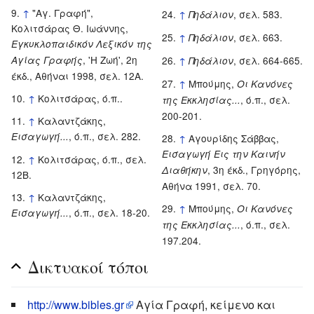
↑
"Αγ. Γραφή",
↑
, σελ. 583.
Πηδάλιον
Κολιτσάρας Θ. Ιωάννης,
↑
, σελ. 663.
Πηδάλιον
Εγκυκλοπαιδικόν Λεξικόν της
, 'Η Ζωή', 2η
Αγίας Γραφής
↑
, σελ. 664-665.
Πηδάλιον
έκδ., Αθήναι 1998, σελ. 12Α.
↑
Μπούμης,
Οι Kανόνες
↑
Κολιτσάρας, ό.π..
, ό.π., σελ.
της Eκκλησίας...
200-201.
↑
Καλαντζάκης,
, ό.π., σελ. 282.
Εισαγωγή...
↑
Αγουρίδης Σάββας,
Εισαγωγή Εις την Καινήν
↑
Κολιτσάρας, ό.π., σελ.
, 3η έκδ., Γρηγόρης,
Διαθήκην
12Β.
Αθήνα 1991, σελ. 70.
↑
Καλαντζάκης,
↑
Μπούμης,
Οι Kανόνες
, ό.π., σελ. 18-20.
Εισαγωγή...
, ό.π., σελ.
της Eκκλησίας...
197.204.
Δικτυακοί τόποι
http://www.bibles.gr
Αγία Γραφή, κείμενο και