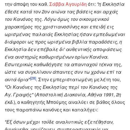
την άποψη του καθ.
Σάββα Αγουρίδη
ότι:
"η Εκκλησία
έθεσε κατά τον 2ον αιώνα τας βάσεις και αρχάς
του Κανόνος της. Λόγω όμως του οικουμενικού
χαρακτήρος της χριστιανοσύνης και επειδή εις
ωρισμένας παλαιάς Εκκλησίας ήσαν εμπεδωμέναι
διάφοροι ως προς ωρισμένα βιβλία παραδόσεις, η
Εκκλησία δεν επέβαλε δι' αυθεντικής αποφάσεως
ένα αυστηρώς καθωρισμένων ορίων Κανόνα.
Εσωτερικώς καθωδήγησε τα απανταχού τέκνα της,
ώστε να συγκλίνουν άπαντες συν τω χρόνω επί τα
[28]
αυτά όρια"
. Στην εμπεριστατωμένη μελέτη του,
"Οι Kανόνες της Eκκλησίας περί του Kανόνος της
Αγ. Γραφής"
(
Αποστολική Διακονία, Αθήνα 1991, 2η
έκδ.
), ο καθηγητής Μπούμης αναλύει σε βάθος όλους
τους παραπάνω κανόνες και καταλήγει:
"Εξ όσων μέχρι τούδε αναλυτικώς εξετέθησαν,
δυνάμεθα, νομίζομεν, συμπερασματικώς να