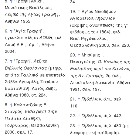
↑
"Γραφή Αγία",
34.
Μουστάκης Βασίλειος,
↑
Αγίου Νικοδήμου
,
Λεξικό της Αγίας Γραφής
Αγιορείτου,
Πηδάλιον
Αθήναι 1955.
(ακριβής ανατύπωσις της γ'
↑
"Αγία Γραφή",
εκδόσεως του 1864), εκδ.
εγκυκλοπαίδεια
, εκδ.
ΔΟΜΗ
Βασ. Ρηγόπουλου,
Δομή Α.Ε., τόμ. 1, Αθήνα
Θεσσαλονίκη 2003, σελ. 220.
2004.
↑
Μπούμης Ι.
↑
"Γραφή",
Λεξικό
Παναγιώτης,
Οι Kανόνες της
(μτφρ.
Βιβλικής Θεολογίας
Eκκλησίας περί του Kανόνος
από τα Γαλλικά με εποπτεία
, 2η έκδ.,
της Αγ. Γραφής
Σάββα Αγουρίδη, Σταύρου
Αποστολική Διακονία, Αθήνα
Βαρτανιάν), Άρτος Ζωής,
1991, σελ. 197.
Αθήνα 1980, στ. 224.
↑
, ό.π., σελ.
Πηδάλιον
↑
Καλαντζάκης Ε.
110.
Σταύρος,
Εισαγωγή στην
↑
, σελ. 442.
Πηδάλιον
,
Παλαιά Διαθήκη
Πουρναράς, Θεσσαλονίκη
↑
, σελ. 480 (με
Πηδάλιον
2006, σελ. 17.
διαφορετική αρίθμηση).