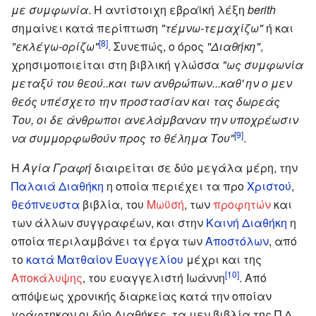
με συμφωνία
. Η αντίστοιχη εβραϊκή λέξη
berith
σημαίνει κατά περίπτωση
"τέμνω-τεμαχίζω"
ή και
[8]
"εκλέγω-ορίζω"
. Συνεπώς, ο όρος
"Διαθήκη"
,
χρησιμοποιείται στη βιβλική γλώσσα
"ως συμφωνία
μεταξύ του θεού..και των ανθρώπων...καθ' ην ο μεν
θεός υπέσχετο την προστασίαν και τας δωρεάς
Του, οι δε άνθρωποι ανελάμβαναν την υποχρέωσιν
[9]
να συμμορφωθούν προς το θέλημα Του"
.
Η
Αγία Γραφή
διαιρείται σε δύο μεγάλα μέρη, την
Παλαιά Διαθήκη
η οποία περιέχει τα προ
Χριστού
,
θεόπνευστα
βιβλία, του
Μωϋσή
, των
προφητών
και
των άλλων συγγραφέων, και στην
Καινή Διαθήκη
η
οποία περιλαμβάνει τα έργα των
Αποστόλων
, από
το
κατά Ματθαίον Ευαγγελίου
μέχρι και της
[10]
Αποκάλυψης
, του ευαγγελιστή Ιωάννη
. Από
απόψεως χρονικής διαρκείας κατά την οποίαν
γράφτηκαν οι δύο Διαθήκες, τα μεν βιβλία της Π.Δ.