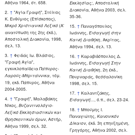
Αθήνα 1964, στ. 658.
, Αποστολική
Εκκλησίας;
Διακονία, Αθήνα 2003, σελ.
↑
"Αγία Γραφή", Στύλιος
35-36.
Κ. Ευθύμιος (Επίσκοπος),
(Α'
Μικρό Χριστιανικό Λεξικό
↑
Παναγόπουλος
ανατύπωση της 2ης έκδ.),
Ιωάννης,
Εισαγωγή στην
Αποστολική Διακονία, 1998,
, Ακρίτας,
Καινή Διαθήκη
σελ. 13.
Αθήνα 1994, σελ. 13.
↑
Φειδάς Ιω. Βλάσιος,
↑
Καραβιδόπουλος Δ.
"Γραφή Αγία",
Ιωάννης,
Εισαγωγή Στην
εγκυκλοπαίδεια
Πάπυρος-
, 2η έκδ.,
Καινή Διαθήκη
, τόμ.
Λαρούς-Μπριτάννικα
Πουρναράς, θεσσαλονίκη
19, εκδ. Πάπυρος, Αθήνα
1998, σελ. 15.
2004-2005.
↑
Καλαντζάκης,
↑
"Γραφή", Μαλαβάκης
, ό.π., σελ. 23-24.
Εισαγωγή...
Νίκος,
Βυζαντινολόγιο-
↑
Μπούμης Ι.
Λεξικό Εκκλησιαστικών και
Παναγιώτης,
Κανονικόν
, Αστήρ,
Θρησκευτικών όρων
, έκδ. 3η επηυξημένη,
Δίκαιον
Αθήνα 1999, σελ. 32.
Γρηγόρης, Αθήνα 2002, σελ.