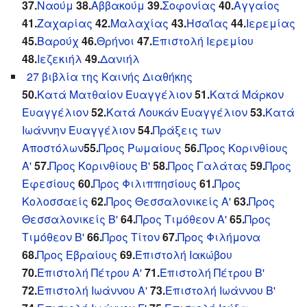
37.
Ναούμ
38.
Αββακούμ
39.
Σοφονίας
40.
Αγγαίος
41.
Ζαχαρίας
42.
Μαλαχίας
43.
Ησαΐας
44.
Ιερεμίας
45.
Βαρούχ
46.
Θρήνοι
47.
Επιστολή Ιερεμίου
48.
Ιεζεκιήλ
49.
Δανιήλ
27 βιβλία της Καινής Διαθήκης
50.
Κατά Ματθαίον Ευαγγέλιον
51.
Κατά Μάρκον
Ευαγγέλιον
52.
Κατά Λουκάν Ευαγγέλιον
53.
Κατά
Ιωάννην Ευαγγέλιον
54.
Πράξεις των
Αποστόλων
55.
Προς Ρωμαίους
56.
Προς Κορινθίους
Α'
57.
Προς Κορινθίους Β'
58.
Προς Γαλάτας
59.
Προς
Εφεσίους
60.
Προς Φιλιππησίους
61.
Προς
Κολοσσαείς
62.
Προς Θεσσαλονικείς Α'
63.
Προς
Θεσσαλονικείς Β'
64.
Προς Τιμόθεον Α'
65.
Προς
Τιμόθεον Β'
66.
Προς Τίτον
67.
Προς Φιλήμονα
68.
Προς Εβραίους
69.
Επιστολή Ιακώβου
70.
Επιστολή Πέτρου Α'
71.
Επιστολή Πέτρου Β'
72.
Eπιστολή Ιωάννου Α'
73.
Eπιστολή Ιωάννου Β'