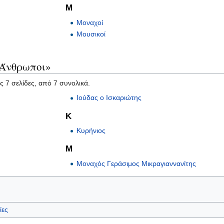
Μ
Μοναχοί
Μουσικοί
«Άνθρωποι»
ς 7 σελίδες, από 7 συνολικά.
Ιούδας ο Ισκαριώτης
Κ
Κυρήνιος
Μ
Μοναχός Γεράσιμος Μικραγιαννανίτης
ίες