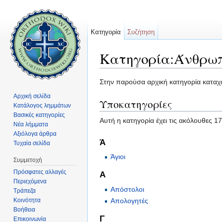
Κατηγορία
Συζήτηση
Κατηγορία:Άνθρω
Μετάβαση σε:
πλοήγηση
,
αναζήτηση
Στην παρούσα αρχική κατηγορία καταχω
Αρχική σελίδα
Υποκατηγορίες
Κατάλογος λημμάτων
Βασικές κατηγορίες
Αυτή η κατηγορία έχει τις ακόλουθες 1
Νέα λήμματα
Αξιόλογα άρθρα
Ά
Τυχαία σελίδα
Άγιοι
Συμμετοχή
Πρόσφατες αλλαγές
Α
Περιεχόμενα
Απόστολοι
Τράπεζα
Κοινότητα
Απολογητές
Βοήθεια
Γ
Επικοινωνία