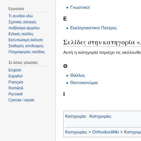
Γνωστικοί
Εργαλεία
Τι συνδέει εδώ
Ε
Σχετικές αλλαγές
Εκκλησιαστικοί Πατέρες
Ανέβασμα αρχείου
Ειδικές σελίδες
Σελίδες στην κατηγορία 
Εκτυπώσιμη έκδοση
Σταθερός σύνδεσμος
Αυτή η κατηγορία περιέχει τις ακόλουθε
Πληροφορίες σελίδας
Σε άλλες γλώσσες
Θ
English
Θάλλος
Español
Français
Θεοτοκονύμια
Română
Ι
Русский
Српски / srpski
Κατηγορία
:
Κατηγορίες
Κατηγορίες
>
OrthodoxWiki
>
Κατηγορ