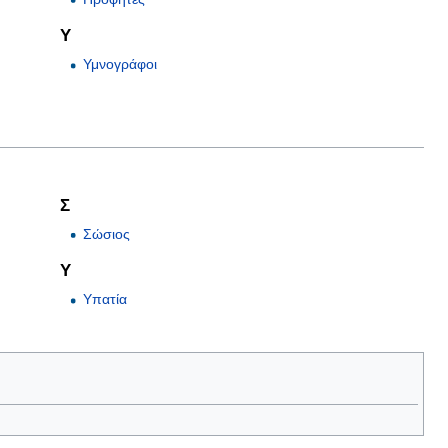
Υ
Υμνογράφοι
Σ
Σώσιος
Υ
Υπατία