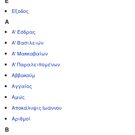
Έ
Έξοδος
Α
Α' Έσδρας
Α' Βασιλειών
Α' Μακκαβαίων
Α' Παραλειπομένων
Αββακούμ
Αγγαίος
Αμώς
Αποκάλυψις Ιωάννου
Αριθμοί
Β