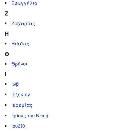
Ευαγγέλιο
Ζ
Ζαχαρίας
Η
Ησαΐας
Θ
Θρήνοι
Ι
Ιώβ
Ιεζεκιήλ
Ιερεμίας
Ιησούς του Ναυή
Ιουδίθ