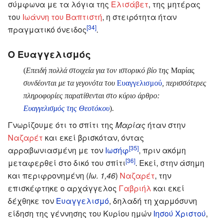
σύμφωνα με τα λόγια της
Ελισάβετ
, της μητέρας
του
Ιωάννη του Βαπτιστή
, η στειρότητα ήταν
[34]
πραγματικό όνειδος
.
Ο Ευαγγελισμός
(
Επειδή πολλά στοιχεία για τον ιστορικό βίο της
Μαρίας
συνδέονται με τα γεγονότα του
Ευαγγελισμού
, περισσότερες
πληροφορίες παρατίθενται στο κύριο άρθρο:
Ευαγγελισμός της Θεοτόκου
).
Γνωρίζουμε ότι το σπίτι της
Μαρίας
ήταν στην
Ναζαρέτ
και εκεί βρισκόταν, όντας
[35]
αρραβωνιασμένη με τον
Ιωσήφ
, πριν ακόμη
[36]
μεταφερθεί στο δικό του σπίτι
. Εκεί, στην άσημη
και περιφρονημένη (
Ιω. 1,46
)
Ναζαρέτ
, την
επισκέφτηκε ο αρχάγγελος
Γαβριήλ
και εκεί
δέχθηκε τον
Ευαγγελισμό
, δηλαδή τη χαρμόσυνη
είδηση της γέννησης του Κυρίου ημών
Ιησού Χριστού
,