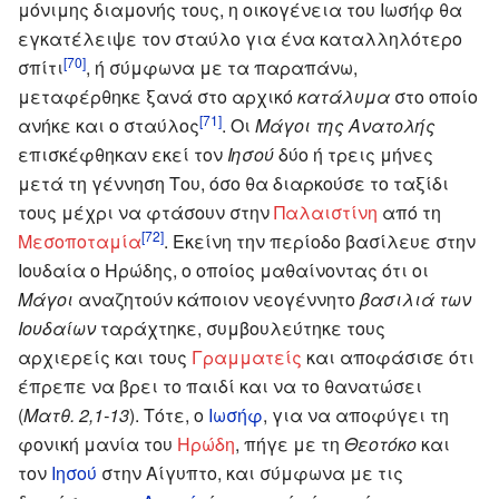
μόνιμης διαμονής τους, η οικογένεια του Ιωσήφ θα
εγκατέλειψε τον σταύλο για ένα καταλληλότερο
[70]
σπίτι
, ή σύμφωνα με τα παραπάνω,
μεταφέρθηκε ξανά στο αρχικό
κατάλυμα
στο οποίο
[71]
ανήκε και ο σταύλος
. Οι
Μάγοι της Ανατολής
επισκέφθηκαν εκεί τον
Ιησού
δύο ή τρεις μήνες
μετά τη γέννηση Του, όσο θα διαρκούσε το ταξίδι
τους μέχρι να φτάσουν στην
Παλαιστίνη
από τη
[72]
Μεσοποταμία
. Εκείνη την περίοδο βασίλευε στην
Ιουδαία ο Ηρώδης, ο οποίος μαθαίνοντας ότι οι
Μάγοι
αναζητούν κάποιον νεογέννητο
βασιλιά των
Ιουδαίων
ταράχτηκε, συμβουλεύτηκε τους
αρχιερείς και τους
Γραμματείς
και αποφάσισε ότι
έπρεπε να βρει το παιδί και να το θανατώσει
(
Ματθ. 2,1-13
). Τότε, ο
Ιωσήφ
, για να αποφύγει τη
φονική μανία του
Ηρώδη
, πήγε με τη
Θεοτόκο
και
τον
Ιησού
στην Αίγυπτο, και σύμφωνα με τις