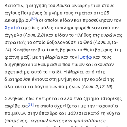
Κατόπιν, η διήγηση του
Λουκά
αναφέρεται στους
αγίους Ποιμένες (η μνήμη τους τιμάται στις 25
[62]
Δεκεμβρίου
) οι οποίοι είδαν και προσκύνησαν τον
Χριστό
αμέσως μόλις το πληροφορήθηκαν από τον
άγγελο (
Λουκ. 2,8
) και είδαν το πλήθος
της ουράνιας
στρατιάς
το οποίο δοξολογούσε το Θεό (
Λουκ. 2,13-
14
). Κινήθηκαν βιαστικά, βρήκαν το Θείο βρέφος στη
φάτνη μαζί με τη
Μαρία
και τον
Ιωσήφ
και τους
διηγήθηκαν τα θαυμάσια που είδαν και άκουσαν
σχετικά με αυτό το παιδί. Η
Μαρία
, από τότε
διατηρούσε έντονα στη μνήμη και την καρδιά της
όλα αυτά τα λόγια των ποιμένων (
Λουκ. 2,17-19
).
Συνήθως, εδώ εγείρεται άλλο ένα ζήτημα ιστορικής
[63]
ακρίβειας
το οποίο σχετίζεται με την παρουσία
ποιμένων στην ύπαιθρο και μάλιστα κατά τη νύχτα
(
ποιμένες...αγραυλούντες και φυλάσσοντες