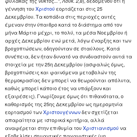
φυλακάς της νυκτός..."
,
Λουκ. 2,8
), δεδομένου ότι η
γέννηση του
Χριστού
εορτάζεται στις 25
Δεκεμβρίου. Τα κοπάδια στις περιοχές αυτές
έμεναν στην ύπαιθρο κατά το διάστημα από τον
μήνα Μάρτιο μέχρι, το πολύ, τα μέσα Νοεμβρίου ή
αρχές Δεκεμβρίου ενώ μετά, λόγω έναρξης και των
βροχοπτώσεων, οδηγούνταν σε σταύλους. Κατά
συνέπεια, δεν ήταν δυνατό να συνδυαστούν αυτά τα
στοιχεία με την 25η Δεκεμβρίου (ασφαλώς όμως,
βροχοπτώσεις και φαινόμενα μεταβολών της
θερμοκρασίας δεν μπορεί να θεωρούνται απόλυτα,
καθώς μπορεί κάποιο έτος να υπάρξουν και
εξαιρέσεις). Γνωρίζουμε όμως ότι πιθανότατα, ο
καθορισμός της 25ης Δεκεμβρίου ως ημερομηνία
εορτασμού των
Χριστουγέννων
δεν σχετίζεται
απαραίτητα με ιστορικά κριτήρια, αλλά
αναφέρεται στην επιθυμία του
Χριστιανισμού
να
εξοβελίσει σημαντικές παγανιστικές (μη