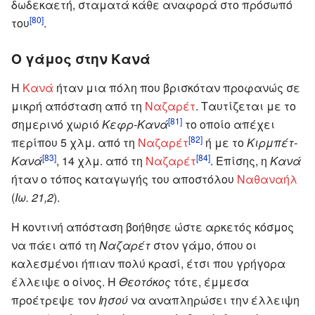
δωδεκαετή, σταματά κάθε αναφορά στο πρόσωπό
[80]
του
.
Ο γάμος στην Κανά
Η
Κανά
ήταν μια πόλη που βρισκόταν προφανώς σε
μικρή απόσταση από τη
Ναζαρέτ
. Ταυτίζεται με το
[81]
σημερινό χωριό
Κεφρ-Κανά
το οποίο απέχει
[82]
περίπου 5 χλμ. από τη
Ναζαρέτ
ή με το
Κιρμπέτ-
[83]
[84]
Κανά
, 14 χλμ. από τη
Ναζαρέτ
. Επίσης, η
Κανά
ήταν ο τόπος καταγωγής του αποστόλου
Ναθαναήλ
(
Ιω. 21,2
).
Η κοντινή απόσταση βοήθησε ώστε αρκετός κόσμος
να πάει από τη
Ναζαρέτ
στον γάμο, όπου οι
καλεσμένοι ήπιαν πολύ κρασί, έτσι που γρήγορα
έλλειψε ο οίνος. Η
Θεοτόκος
τότε, έμμεσα
προέτρεψε τον
Ιησού
να αναπληρώσει την έλλειψη