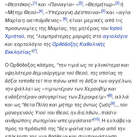
[1]
[2]
[3]
«
Θεοτόκος
»
και «
Παναγία
» »
, «
Θεομήτωρ
»
ή
[4]
[5]
«
Μήτηρ Θεού
»
, «
Υπέραγνη Δέσποινα
»
και «
αγία
[6]
Μαρία η αειπάρθενος
»
, είναι μερικές από τις
προσωνυμίες της
Μαρίας
, της μητέρας του
Ιησού
Χριστού
, της
"λαμπρότερης μορφής στo
αγιολόγιο
και εορτολόγιο της
Ορθόδοξης Καθολικής
[7]
Εκκλησίας
"
.
Ο Ορθόδοξος κόσμος,
"την τιμά ως το γλυκύτερο και
υψηλότερο δημιούργημα τού Θεού, της οποίας τη
δόξα τοποθετεί πιο πάνω από τη δόξα των αγγέλων,
την ψάλλει ως «τιμιωτέραν των Χερουβίμ και
[8]
ενδοξοτέραν ασυγκρίτως των Σεραφείμ»"
, αλλά
[9]
και ως
"θεία Πύλη και μήτηρ της όντως ζωής
,...του
μονογενούς Υιού του Θεού, ην διελθών...πάσιν
[10]
ανθρώποις σωτηρίαν απειργάσατο"
. Η ευλάβεια
προς το πρόσωπό της
"δεν φαίνεται μόνο από την
επίκληση της για βοήθεια και συμπαράσταση,