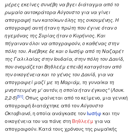
μέρες εκείνες συνέβη να βγει διάταγμα από το
ρωμαίο αυτοκράτορα Αύγουστο για να γίνει
απογραφή των κατοίκων όλης της οικουμένης. Η
απογραφή αυτή ήταν η πρώτη που έγινε όταν ο
ηγεμόνας της Συρίας ήταν ο Κυρήνιος. Και
πήγαιναν όλοι να απογραφούν, ο καθένας στην
πόλη του. Ανέβηκε δε και ο Ιωσήφ από τη Ναζαρέτ
της Γαλιλαίας στην Ιουδαία, στην πόλη του Δαυίδ,
που ονομάζεται Βηθλεέμ επειδή καταγόταν από
την οικογένεια και το γένος του Δαυίδ, για να
απογραφεί μαζί με τη Μαριάμ, τη γυναίκα τη
μνηστευμένη μ' αυτόν, η οποία ήταν έγκυος"
(
Λουκ.
[51]
2,2-5
)
. Όπως φαίνεται από το κείμενο, μια γενική
απογραφή διατάχτηκε από τον
Αύγουστο
Οκταβιανό
, η οποία ανάγκασε τον
Ιωσήφ
και την
οικογένεια του να πάνε στη
Βηθλεέμ
για να
απογραφούν. Κατά τους χρόνους της ρωμαϊκής