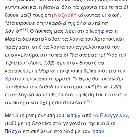
εντύπωση και η
Μαρία
, όλα τα χρόνια που το παιδί
ζούσε μαζί τους στη
Ναζαρέτ
κάνοντας υπακοή,
"διατηρούσε στην καρδιά της όλα αυτά τα
[78]
λόγια"
. Ο
Λουκάς
μας λέει ότι ο
Ιωσήφ
και η
Μαρία
δεν κατάλαβαν τα λόγια του
Χριστού
, και
πράγματι, από τα λόγια του αγγέλου κατά τον
ευαγγελισμό, ότι το παιδί
"θα ονομαστεί Υιός τού
Υψίστου"
(
Λουκ. 1,32
), δεν ήταν δυνατό να
κατανοήσει η
Μαρία
την φυσική θεϊκή υιότητα του
Χριστού
, ενώ από τη φράση
"ο Θεός θα του δώσει
τον θρόνο του Δαβίδ του πατέρα του"
(
Λουκ. 1,32
)
ήταν λογικό να υποθέσουν ότι η θέση Του ήταν στα
[79]
ανάκτορα και όχι μέσα στον Ναό
.
Μετά τη μνημόνευσή του
Ιωσήφ
από τα
Ευαγγέλια
,
μαζί με τη
Θεοτόκο
στα γεγονότα της κατά το
Πάσχα
επισκέψεως στο Ναό με τον
Ιησού