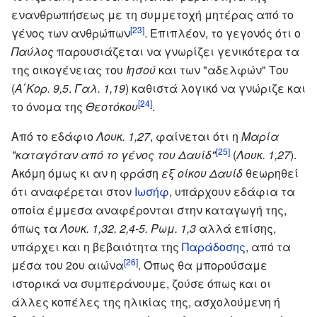
ενανθρωπήσεως με τη συμμετοχή μητέρας από το
[23]
γένος των ανθρώπων
. Επιπλέον, το γεγονός ότι ο
Παύλος
παρουσιάζεται να γνωρίζει γενικότερα τα
της οικογένειας του
Ιησού
και των "αδελφών" Του
(
Α΄Κορ. 9,5
.
Γαλ. 1,19
) καθιστά λογικό να γνώριζε και
[24]
το όνομα της
Θεοτόκου
.
Από το εδάφιο
Λουκ. 1,27
, φαίνεται ότι η
Μαρία
[25]
"καταγόταν από το γένος του Δαυίδ"
(
Λουκ. 1,27
).
Ακόμη όμως κι αν η φράση
εξ οίκου Δαυίδ
θεωρηθεί
ότι αναφέρεται στον
Ιωσήφ
, υπάρχουν εδάφια τα
οποία έμμεσα αναφέρονται στην καταγωγή της,
όπως τα
Λουκ. 1,32. 2,4-5. Ρωμ. 1,3
αλλά επίσης,
υπάρχει και η βεβαιότητα της
Παράδοσης
, από τα
[26]
μέσα του 2ου αιώνα
. Όπως θα μπορούσαμε
ιστορικά να συμπεράνουμε, ζούσε όπως και οι
άλλες κοπέλες της ηλικίας της, ασχολούμενη ή