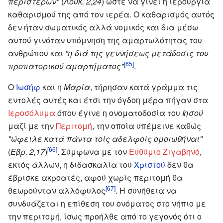
περιστερών"
(
Λουκ. 2,24
) ώστε να γίνει η ιερουργία
καθαρισμού της από τον ιερέα. Ο καθαρισμός αυτός
δεν ήταν σωματικός αλλά νομικός και δια μέσω
αυτού γινόταν υπόμνηση της αμαρτωλότητας του
ανθρώπου και
"η διά της γεννήσεως μετάδοσις του
[65]
προπατορικού αμαρτήματος"
.
Ο
Ιωσήφ
και η
Μαρία
, τήρησαν κατά γράμμα τις
εντολές αυτές και έτσι την όγδοη μέρα πήγαν στα
Ιεροσόλυμα
όπου έγινε η ονοματοδοσία του
Ιησού
μαζί με την
Περιτομή
, την οποία υπέμεινε καθώς
"ώφειλε κατά πάντα τοίς αδελφοίς ομοιωθήναι"
[66]
(
Εβρ. 2,17
)
. Σύμφωνα με τον
Ευθύμιο Ζιγαβηνό
,
εκτός άλλων, η διδασκαλία του
Χριστού
δεν θα
έβρισκε ακροατές, αφού χωρίς περιτομή θα
[67]
θεωρούνταν αλλόφυλος
. Η συνήθεια να
συνδυάζεται η επίθεση του ονόματος στο νήπιο με
την περιτομή, ίσως προήλθε από το γεγονός ότι ο