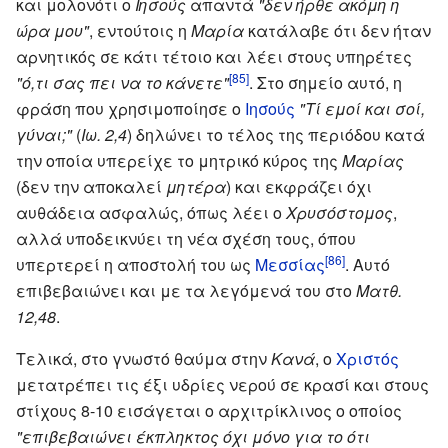
και μολονότι ο
Ιησούς
απαντά
"δεν ήρθε ακόμη η
ώρα μου"
, εντούτοις η
Μαρία
κατάλαβε ότι δεν ήταν
αρνητικός σε κάτι τέτοιο και λέει στους υπηρέτες
[85]
"ό,τι σας πει να το κάνετε"
. Στο σημείο αυτό, η
φράση που χρησιμοποίησε ο
Ιησούς
"Τί εμοί και σοί,
γύναι;"
(
Ιω. 2,4
) δηλώνει το τέλος της περιόδου κατά
την οποία υπερείχε το μητρικό κύρος της
Μαρίας
(δεν την αποκαλεί
μητέρα
) και εκφράζει όχι
αυθάδεια ασφαλώς, όπως λέει ο
Χρυσόστομος
,
αλλά υποδεικνύει τη νέα σχέση τους, όπου
[86]
υπερτερεί η αποστολή του ως
Μεσσίας
. Αυτό
επιβεβαιώνει και με τα λεγόμενά του στο
Ματθ.
12,48
.
Τελικά, στο γνωστό θαύμα στην
Κανά
, ο
Χριστός
μετατρέπει τις έξι υδρίες νερού σε κρασί και στους
στίχους 8-10 εισάγεται ο αρχιτρίκλινος ο οποίος
"επιβεβαιώνει έκπληκτος όχι μόνο για το ότι