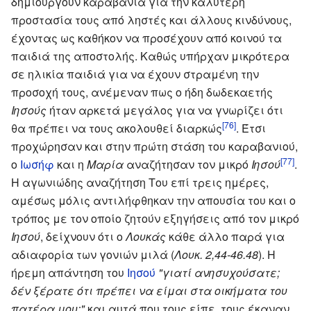
δημιουργούν καραβάνια για την καλύτερη
προστασία τους από ληστές και άλλους κινδύνους,
έχοντας ως καθήκον να προσέχουν από κοινού τα
παιδιά της αποστολής. Καθώς υπήρχαν μικρότερα
σε ηλικία παιδιά για να έχουν στραμένη την
προσοχή τους, ανέμεναν πως ο ήδη δωδεκαετής
Ιησούς
ήταν αρκετά μεγάλος για να γνωρίζει ότι
[76]
θα πρέπει να τους ακολουθεί διαρκώς
. Έτσι
προχώρησαν και στην πρώτη στάση του καραβανιού,
[77]
ο
Ιωσήφ
και η
Μαρία
αναζήτησαν τον μικρό
Ιησού
.
Η αγωνιώδης αναζήτηση Του επί τρεις ημέρες,
αμέσως μόλις αντιλήφθηκαν την απουσία του και ο
τρόπος με τον οποίο ζητούν εξηγήσεις από τον μικρό
Ιησού
, δείχνουν ότι ο
Λουκάς
κάθε άλλο παρά για
αδιαφορία των γονιών μιλά (
Λουκ. 2,44-46.48
). Η
ήρεμη απάντηση του
Ιησού
"γιατί ανησυχούσατε;
δέν ξέρατε ότι πρέπει να είμαι στα οικήματα του
πατέρα μου;"
και αυτά που τους είπε, τους έκαναν