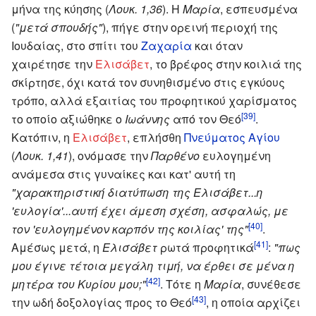
μήνα της κύησης (
Λουκ. 1,36
). Η
Μαρία
, εσπευσμένα
(
"μετά σπουδής"
), πήγε στην ορεινή περιοχή της
Ιουδαίας, στο σπίτι του
Ζαχαρία
και όταν
χαιρέτησε την
Ελισάβετ
, το βρέφος στην κοιλιά της
σκίρτησε, όχι κατά τον συνηθισμένο στις εγκύους
τρόπο, αλλά εξαιτίας του προφητικού χαρίσματος
[39]
το οποίο αξιώθηκε ο
Ιωάννης
από τον Θεό
.
Κατόπιν, η
Ελισάβετ
, επλήσθη
Πνεύματος Αγίου
(
Λουκ. 1,41
), ονόμασε την
Παρθένο
ευλογημένη
ανάμεσα στις γυναίκες και κατ' αυτή τη
"χαρακτηριστική διατύπωση της Ελισάβετ...η
'ευλογία'...αυτή έχει άμεση σχέση, ασφαλώς, με
[40]
τον 'ευλογημένον καρπόν της κοιλίας' της"
.
[41]
Αμέσως μετά, η
Ελισάβετ
ρωτά προφητικά
:
"πως
μου έγινε τέτοια μεγάλη τιμή, να έρθει σε μένα η
[42]
μητέρα του Κυρίου μου;"
. Τότε η
Μαρία
, συνέθεσε
[43]
την ωδή δοξολογίας προς το Θεό
, η οποία αρχίζει