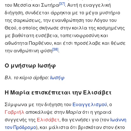
[37]
του Μεσσία και Σωτήρα
. Αυτή η ευαγγελική
διήγηση, συνδέεται άρρηκτα με το μέγα μυστήριο
της σαρκώσεως, την ενανθρώπηση του Λόγου του
Θεού, ο οποίος σκήνωσε στην κοιλία της κοσμημένης
με βαθύτατη ευσέβεια, ταπεινοφροσύνη και
αθωότητα Παρθένου, και έτσι προσέλαβε και θέωσε
[38]
την ανθρώπινη φύση
.
Ο μνήστωρ Ιωσήφ
Βλ. το κύριο άρθρο:
Ιωσήφ
Η Μαρία επισκέπτεται την Ελισάβετ
Σύμφωνα με την διήγηση του
Ευαγγελισμού
, ο
Γαβριήλ
αποκάλυψε στην
Μαρία
ότι η γηραιά
συγγενής της
Ελισάβετ
, θα γεννήσει γιο (τον
Ιωάννη
τον Πρόδρομο
), και μάλιστα ότι βρισκόταν στον έκτο