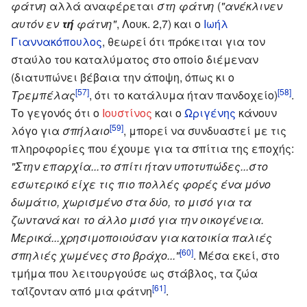
φάτνη
αλλά αναφέρεται
στη φάτνη
(
"ανέκλινεν
αυτόν εν
τή
φάτνη"
, Λουκ. 2,7) και ο
Ιωήλ
Γιαννακόπουλος
, θεωρεί ότι πρόκειται για τον
σταύλο του καταλύματος στο οποίο διέμεναν
(διατυπώνει βέβαια την άποψη, όπως κι ο
[57]
[58]
Τρεμπέλας
, ότι το κατάλυμα ήταν πανδοχείο)
.
Το γεγονός ότι ο
Ιουστίνος
και ο
Ωριγένης
κάνουν
[59]
λόγο για
σπήλαιο
, μπορεί να συνδυαστεί με τις
πληροφορίες που έχουμε για τα σπίτια της εποχής:
"Στην επαρχία...το σπίτι ήταν υποτυπώδες...στο
εσωτερικό είχε τις πιο πολλές φορές ένα μόνο
δωμάτιο, χωρισμένο στα δύο, το μισό για τα
ζωντανά και το άλλο μισό για την οικογένεια.
Μερικά...χρησιμοποιούσαν για κατοικία παλιές
[60]
σπηλιές χωμένες στο βράχο..."
. Μέσα εκεί, στο
τμήμα που λειτουργούσε ως στάβλος, τα ζώα
[61]
ταΐζονταν από μια φάτνη
.