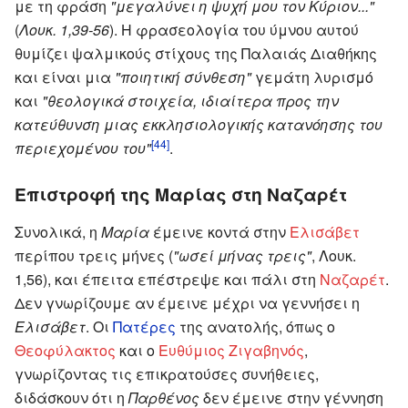
με τη φράση
"μεγαλύνει η ψυχή μου τον Κύριον..."
(
Λουκ. 1,39-56
). Η φρασεολογία του ύμνου αυτού
θυμίζει ψαλμικούς στίχους της Παλαιάς Διαθήκης
και είναι μια
"ποιητική σύνθεση"
γεμάτη λυρισμό
και
"θεολογικά στοιχεία, ιδιαίτερα προς την
κατεύθυνση μιας εκκλησιολογικής κατανόησης του
[44]
περιεχομένου του"
.
Επιστροφή της Μαρίας στη Ναζαρέτ
Συνολικά, η
Μαρία
έμεινε κοντά στην
Ελισάβετ
περίπου τρεις μήνες (
"ωσεί μήνας τρεις"
, Λουκ.
1,56), και έπειτα επέστρεψε και πάλι στη
Ναζαρέτ
.
Δεν γνωρίζουμε αν έμεινε μέχρι να γεννήσει η
Ελισάβετ
. Οι
Πατέρες
της ανατολής, όπως ο
Θεοφύλακτος
και ο
Ευθύμιος Ζιγαβηνός
,
γνωρίζοντας τις επικρατούσες συνήθειες,
διδάσκουν ότι η
Παρθένος
δεν έμεινε στην γέννηση