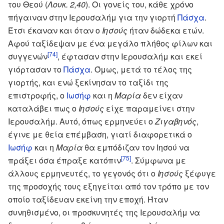
του Θεού (
Λουκ. 2,40
). Οι γονείς του, κάθε χρόνο
πήγαιναν στην Ιερουσαλήμ για την γιορτή
Πάσχα
.
Έτσι έκαναν και όταν ο
Ιησούς
ήταν δώδεκα ετών.
Αφού ταξίδεψαν με ένα μεγάλο πλήθος φίλων και
[74]
συγγενών
, έφτασαν στην Ιερουσαλήμ και εκεί
γιόρτασαν το
Πάσχα
. Όμως, μετά το τέλος της
γιορτής, και ενώ ξεκίνησαν το ταξίδι της
επιστροφής, ο
Ιωσήφ
και η
Μαρία
δεν είχαν
καταλάβει πως ο
Ιησούς
είχε παραμείνει στην
Ιερουσαλήμ. Αυτό, όπως ερμηνεύει ο
Ζιγαβηνός
,
έγινε με θεία επέμβαση, γιατί διαφορετικά ο
Ιωσήφ
και η
Μαρία
θα εμπόδιζαν τον Ιησού να
[75]
πράξει όσα έπραξε κατόπιν
. Σύμφωνα με
άλλους ερμηνευτές, το γεγονός ότι ο
Ιησούς
ξέφυγε
της προσοχής τους εξηγείται από τον τρόπο με τον
οποίο ταξίδευαν εκείνη την εποχή. Ήταν
συνηθισμένο, οι προσκυνητές της Ιερουσαλήμ να