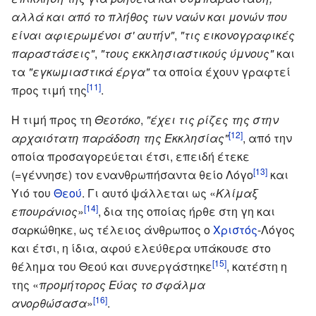
αλλά και από το πλήθος των ναών και μονών που
είναι αφιερωμένοι σ' αυτήν"
,
"τις εικονογραφικές
παραστάσεις"
,
"τους εκκλησιαστικούς ύμνους"
και
τα
"εγκωμιαστικά έργα"
τα οποία έχουν γραφτεί
[11]
προς τιμή της
.
Η τιμή προς τη
Θεοτόκο
,
"έχει τις ρίζες της στην
[12]
αρχαιότατη παράδοση της Εκκλησίας"
, από την
οποία προσαγορεύεται έτσι, επειδή έτεκε
[13]
(=γέννησε) τον ενανθρωπήσαντα θείο Λόγο
και
Υιό του
Θεού
. Γι αυτό ψάλλεται ως «
Κλίμαξ
[14]
επουράνιος
»
, δια της οποίας ήρθε στη γη και
σαρκώθηκε, ως τέλειος άνθρωπος ο
Χριστός
-Λόγος
και έτσι, η ίδια, αφού ελεύθερα υπάκουσε στο
[15]
θέλημα του Θεού και συνεργάστηκε
, κατέστη η
της «
προμήτορος Εύας το σφάλμα
[16]
ανορθώσασα
»
.