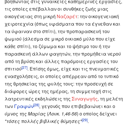
βοηθώντας στις γυναικείες καθημερινές εργασίες,
τις οποίες επέβαλλαν οι συνθήκες ζωής μιας
οικογένειας στη μικρή
Ναζαρέτ
: την οικογενειακή
χειροτεχνία (όπως υφάσματα που τα έγνεθαν και
τα ύφαιναν στο σπίτι), την προπαρασκευή του
ψωμιού (άλεσμα σε μικρό οικιακό μύλο που είχε
κάθε σπίτι), το ζύμωμα και το ψήσιμο του ή την
παρασκευή άλλων φαγητών, την προμήθεια νερού
από τη βρύση και άλλες παρόμοιες εργασίες του
[27]
σπιτιού
. Επίσης όμως, είχε και τις πνευματικές
ενασχολήσεις, οι οποίες απέρρεαν από το τυπικό
της θρησκείας της φυλής τους: την προσευχή σε
διάφορες ώρες της ημέρας, τη συμμετοχή στις
λατρευτικές εκδηλώσεις της
Συναγωγής
, τη μελέτη
[28]
των
Γραφών
, γεγονός που επιβεβαιώνει και ο
ύμνος της Μαρίας
(
Λουκ. 1,46-56
) ο οποίος δείχνει
[29]
"τόσες πολλές βιβλικές θύμησες"
.