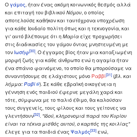
Ο
γάμος
, ήταν ένας ακόμη κοινωνικός θεσμός αλλά
και επιταγή του βιβλικού
Νόμου
, ο οποίος
αποτελούσε καθήκον και ταυτόχρονα υποχρέωση
για κάθε Ιουδαίο πολίτη όπως και η τεκνογονία, και
γι' αυτό βλέπουμε ότι η
Μαρία
είχε προχωρήσει
στις διαδικασίες του γάμου όντας μνηστευμένη με
[30]
τον
Ιωσήφ
. Ο έγγαμος βίος ήταν μια καταξιωμένη
μορφή ζωής για κάθε άνθρωπο ενώ η αγαμία ήταν
ένα σπάνιο φαινόμενο, το οποίο θα μπορούσαμε να
[31]
συναντήσουμε σε ελάχιστους μόνο
Ραββί
(
βλ. και
λήμμα:
Ραβί
). Σε κάθε εβραϊκή οικογένεια η
γέννηση ενός παιδιού έφερνε μεγάλη χαρά και
τότε, σύμφωνα με το παλιό έθιμο, θα καλούσαν
τους συγγενείς, τους φίλους και τους γείτονες να
[32]
γλεντήσουν
.
"Ιδού, κληρονομιά παρά του Κυρίου
είναι τα τέκνα μισθός αυτού, ο καρπός της κοιλίας"
[33]
έλεγε για τα παιδιά ένας
Ψαλμός
ενώ,