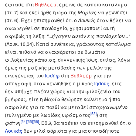
έφτασε στη
Βηθλεέμ
, έμεινε σε κάποιο κατάλυμα
(στ. 7) και εκεί ήρθε η ώρα της
Μαρίας
να γεννήσει
(στ. 6). Έχει επισημανθεί ότι ο
Λουκάς
όταν θέλει να
αναφερθεί σε πανδοχείο, χρησιμοποιεί αυτή
ακριβώς τη λέξη:
"...ήγαγεν αυτόν εις πανδοχείον..."
(Λουκ. 10,34). Κατά συνέπεια, γράφοντας
κατάλυμα
είναι πιθανό να αναφέρεται σε δωμάτιο
φιλοξενίας κάποιας, συγγενικής ίσως, οικίας, λόγω
όμως της μαζικής μετάβασης των μελών της
οικογένειας του
Ιωσήφ
στη
Βηθλεέμ
για την
απογραφή, όταν γεννήθηκε ο μικρός
Ιησούς
, είτε
δεν υπήρχε πλέον χώρος για την φιλοξενία του
βρέφους, είτε η
Μαρία
θεώρησε καλύτερο ή πιο
ασφαλές για το παιδί να μεταβεί
σπαργανωμένο
[53]
(τυλιγμένο με λωρίδες υφάσματος
) στη
[54]
[55]
[56]
φάτνη
. Εδώ, θα πρέπει να επισημανθεί ότι ο
Λουκάς
δεν μιλά αόριστα για μια οποιαδήποτε