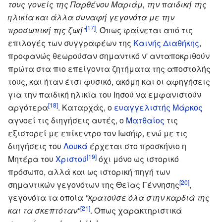
τους γονείς της Παρθένου Μαριάμ, την παιδική της
ηλικία και άλλα συναφή γεγονότα με την
[17]
προσωπική της ζωή"
. Όπως φαίνεται από τις
επιλογές των συγγραφέων της
Καινής Διαθήκης
,
προφανώς θεωρούσαν σημαντικό ν' ανταποκριθούν
πρώτα στα πιο επείγοντα ζητήματα της αποστολής
τους, και ήταν έτσι φυσικό, ακόμη και οι αφηγήσεις
για την παιδική ηλικία του Ιησού να εμφανιστούν
[18]
αργότερα
. Καταρχάς, ο
ευαγγελιστής Μάρκος
αγνοεί τις διηγήσεις αυτές, ο
Ματθαίος
τις
εξιστορεί με επίκεντρο τον Ιωσήφ, ενώ με τις
διηγήσεις του
Λουκά
έρχεται στο προσκήνιο η
[19]
Μητέρα του
Χριστού
όχι μόνο ως ιστορικό
πρόσωπο, αλλά και ως ιστορική πηγή των
[20]
σημαντικών γεγονότων της Θείας Γέννησης
,
γεγονότα τα οποία
"κρατούσε όλα στην καρδιά της
[21]
και τα σκεπτόταν"
. Όπως χαρακτηριστικά