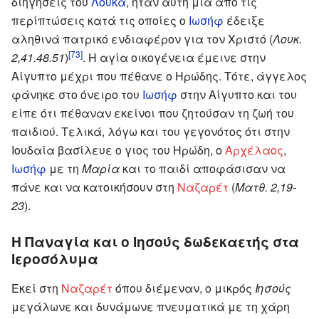
διηγήσεις του
Λουκά
, ήταν αυτή μία από τις
περίπτώσεις κατά τις οποίες ο
Ιωσήφ
έδειξε
αληθινά πατρικό ενδιαφέρον για τον Χριστό (
Λουκ.
[73]
2,41.48.51
)
. Η αγία οικογένεια έμεινε στην
Αίγυπτο μέχρι που πέθανε ο Ηρώδης. Τότε, άγγελος
φάνηκε στο όνειρο του
Ιωσήφ
στην Αίγυπτο και του
είπε ότι πέθαναν εκείνοι που ζητούσαν τη ζωή του
παιδιού. Τελικά, λόγω και του γεγονότος ότι στην
Ιουδαία βασίλευε ο γιος του Ηρώδη, ο
Αρχέλαος
,
Ιωσήφ
με τη
Μαρία
και το παιδί αποφάσισαν να
πάνε και να κατοικήσουν στη
Ναζαρέτ
(
Ματθ. 2,19-
23
).
Η Παναγία και ο Ιησούς δωδεκαετής στα
Ιεροσόλυμα
Εκεί στη
Ναζαρέτ
όπου διέμεναν, ο μικρός
Ιησούς
μεγάλωνε και δυνάμωνε πνευματικά με τη χάρη