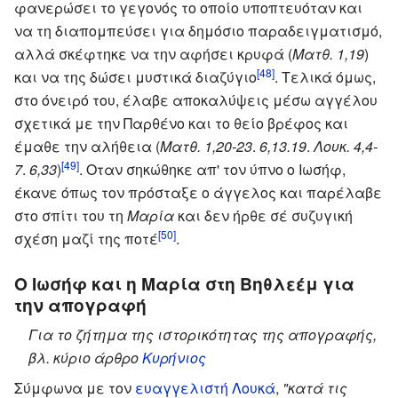
φανερώσει το γεγονός το οποίο υποπτευόταν και
να τη διαπομπεύσει για δημόσιο παραδειγματισμό,
αλλά σκέφτηκε να την αφήσει κρυφά (
Ματθ. 1,19
)
[48]
και να της δώσει μυστικά διαζύγιο
. Tελικά όμως,
στο όνειρό του, έλαβε αποκαλύψεις μέσω αγγέλου
σχετικά με την Παρθένο και το θείο βρέφος και
έμαθε την αλήθεια (
Ματθ. 1,20-23
.
6,13.19
.
Λουκ. 4,4-
[49]
7
.
6,33
)
. Οταν σηκώθηκε απ' τον ύπνο ο Ιωσήφ,
έκανε όπως τον πρόσταξε ο άγγελος και παρέλαβε
στο σπίτι του τη
Μαρία
και δεν ήρθε σέ συζυγική
[50]
σχέση μαζί της ποτέ
.
Ο Ιωσήφ και η Μαρία στη Βηθλεέμ για
την απογραφή
Για το ζήτημα της ιστορικότητας της απογραφής,
βλ. κύριο άρθρο
Κυρήνιος
Σύμφωνα με τον
ευαγγελιστή Λουκά
,
"κατά τις