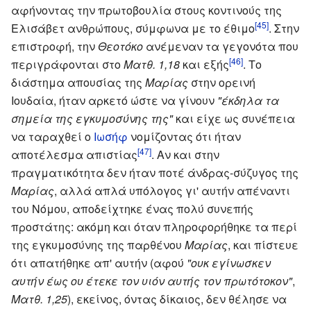
αφήνοντας την πρωτοβουλία στους κοντινούς της
[45]
Ελισάβετ ανθρώπους, σύμφωνα με το έθιμο
. Στην
επιστροφή, την
Θεοτόκο
ανέμεναν τα γεγονότα που
[46]
περιγράφονται στο
Ματθ. 1,18
και εξής
. Το
διάστημα απουσίας της
Μαρίας
στην ορεινή
Ιουδαία, ήταν αρκετό ώστε να γίνουν
"έκδηλα τα
σημεία της εγκυμοσύνης της"
και είχε ως συνέπεια
να ταραχθεί ο
Ιωσήφ
νομίζοντας ότι ήταν
[47]
αποτέλεσμα απιστίας
. Αν και στην
πραγματικότητα δεν ήταν ποτέ άνδρας-σύζυγος της
Μαρίας
, αλλά απλά υπόλογος γι' αυτήν απέναντι
του Νόμου, αποδείχτηκε ένας πολύ συνεπής
προστάτης: ακόμη και όταν πληροφορήθηκε τα περί
της εγκυμοσύνης της παρθένου
Μαρίας
, και πίστευε
ότι απατήθηκε απ' αυτήν (αφού
"ουκ εγίνωσκεν
αυτήν έως ου έτεκε τον υιόν αυτής τον πρωτότοκον"
,
Ματθ. 1,25
), εκείνος, όντας δίκαιος, δεν θέλησε να