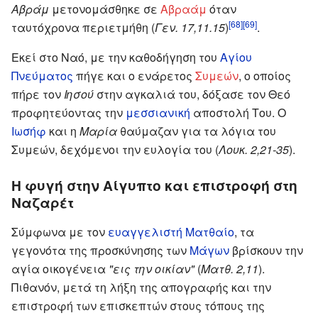
Αβράμ
μετονομάσθηκε σε
Αβραάμ
όταν
[68]
[69]
ταυτόχρονα περιετμήθη (
Γεν. 17,11.15
)
.
Εκεί στο Ναό, με την καθοδήγηση του
Αγίου
Πνεύματος
πήγε και ο ενάρετος
Συμεών
, ο οποίος
πήρε τον
Ιησού
στην αγκαλιά του, δόξασε τον Θεό
προφητεύοντας την
μεσσιανική
αποστολή Του. Ο
Ιωσήφ
και η
Μαρία
θαύμαζαν για τα λόγια του
Συμεών, δεχόμενοι την ευλογία του (
Λουκ. 2,21-35
).
Η φυγή στην Αίγυπτο και επιστροφή στη
Ναζαρέτ
Σύμφωνα με τον
ευαγγελιστή Ματθαίο
, τα
γεγονότα της προσκύνησης των
Μάγων
βρίσκουν την
αγία οικογένεια
"εις την οικίαν"
(
Ματθ. 2,11
).
Πιθανόν, μετά τη λήξη της απογραφής και την
επιστροφή των επισκεπτών στους τόπους της