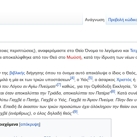
Ανάγνωση
Προβολή κώδικ
οιες περιπτώσεις), αναφερόμαστε στο Θείο Όνομα το λεγόμενο και
Τετ
αι αποκαλύφθηκε από τον Θεό στο
Μωϋσή
, κατά την ίδρυση των νέων
ν της
βιβλικής
διήγησης όπου το όνομα αυτό απεκάλυψε ο ίδιος ο Θεός
[4]
[5]
 μιλά η μία εκ των τριών υποστάσεων
, ο Υιός
, ο άσαρκος
Χριστός
ή 
[7]
 του Λόγου εν Αγίω Πνεύματι"
καθώς, για την Ορθόδοξη Εκκλησία,
"ό
[8]
και όταν αποκαλύπτει την Τριάδα, αποκαλύπτει τον Πατέρα"
. Κατά συν
Ούτω Γιαχβέ ο Πατήρ, Γιαχβέ ο Υιός, Γιαχβέ το Άγιον Πνεύμα. Πλην δεν υ
υσία. Επειδή δε έκαστον των τριών προσώπων έχει όλόκληρον την θείαν ου
[9]
 Γιαχβέ (ενάρθρως), ο όλος δηλαδή θεός"
.
ριεχόμενα
[
απόκρυψη
]