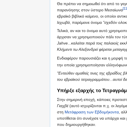
Θα πρέπει να σημειωθεί ότι από το γ
[11
παρανόησης στον ύστερο Μεσαίωνα
εβραϊκό βιβλικό κείμενο, οι οποίοι α
Ιεχωβά
, παρέμεινε όνομα
"σχεδόν ολο
Τελικά, αν και το όνομα αυτό χρησιμοπ
άρχισαν να χρησιμοποιούν πάλι τον τ
Jahve...καλείται παρά τοις παλαιοίς εκ
Κλήμεντι τω Αλεξανδρεί φέρεται μεταγε
Ενδιαφέρον παρουσιάζει και η μορφή 
την οποία χρησιμοποίησαν ελληνόφωνο
"Εντεύθεν αμαθείς τινες της εβραΐδος β
του εβραϊκού τετραγραμμάτου...αυτοί δε
Υπήρξε εξαρχής το Τετραγράμ
Στην σημερινή εποχή, κάποιες προτεστ
Γιαχβέ
(αυτό ισχυρίζονται π.χ. οι λεγόμ
στη
Μετάφραση των Εβδομήκοντα
, αλ
υποτίθεται ότι συνέχισε να υπάρχει κ
που δημιουργήθηκαν.