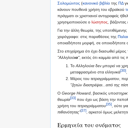
Σολομώντος
(
κανονικό βιβλίο
της
ΠΔ
γ
κάνουν πουθενά χρήση του εβραϊκού
τ
πράγματι οι χριστιανοί αντιγραφείς ήθ
χρησιμοποιούσε ο
Ιώσηπος
, βάζοντας
Για την άλλη θεωρία, της υποτιθέμενη
χειρόγραφο: στις παραθέσεις της
Παλαι
οποιαδήποτε μορφή, σε οποιοδήποτε σ
Στο επιχείρημα ότι έχει διασωθεί μέρος
"Αλληλού
ια
"
, εκτός ότι καμμία από τι
Το
Αλληλούια
δεν μπορεί να χρη
[30]
μεταφρασμένο στα ελληνικά
Μέρος του
τετραγράμματου
, πε
"ζητών διαστρέψαι...από της πίσ
Ο
George Howard
, βασικός υποστηρικ
[33]
θεωρία
που έχει ως βάση την πεποί
[35]
χρήση του
τετραγράμματου
, ούτε γ
[37]
πιθανότητας"
, αρκετοί όμως μελετητ
Ερμηνεία του ονόματος