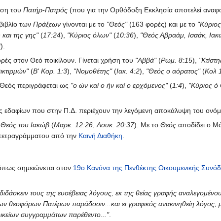
ήση του
Πατήρ
-
Πατρός
(που για την Ορθόδοξη Εκκλησία αποτελεί αναφ
βιβλίο των
Πράξεων
γίνονται με το
"Θεός"
(163 φορές) και με το
"Κύριος
και της γης"
(
17:24
),
"Κύριος όλων"
(
10:36
),
"Θεός Αβραάμ, Ισαάκ, Ιακ
2
).
ορές στον Θεό ποικίλουν. Γίνεται χρήση του
"Αββά"
(
Ρωμ. 8:15
),
"Κτίστη
ικτιρμών"
(
Β' Κορ. 1:3
),
"Νομοθέτης"
(
Ιακ. 4:2
),
"Θεός ο αόρατος"
(
Κολ 
 Θεός περιγράφεται ως
"ο ών καί ο ήν καί ο ερχόμενος"
(
1:4
),
"Κύριος ό
ς εδαφίων που στην Π.Δ. περιέχουν την λεγόμενη αποκάλυψη του ονόματ
 Θεός του Ιακώβ
(
Μαρκ. 12:26
,
Λουκ. 20:37
). Με το
Θεός
αποδίδει ο Μά
 τετραγράμματου από την
Καινή Διαθήκη
.
 όπως σημειώνεται στον
19ο Κανόνα της Πενθέκτης Οικουμενικής Συνό
κδιδάσκειν τους της ευσέβειας λόγους, εκ της θείας γραφής αναλεγομένου
των θεοφόρων Πατέρων παράδοσιν...και ει γραφικός ανακινηθείη λόγος, 
οικείων συγγραμμάτων παρέθεντο..."
.