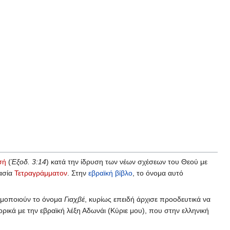
σή
(
Έξοδ. 3:14
) κατά την ίδρυση των νέων σχέσεων του Θεού με
ασία
Τετραγράμματον
. Στην
εβραϊκή βίβλο
, το όνομα αυτό
ησιμοποιούν το όνομα
Γιαχβέ
, κυρίως επειδή άρχισε προοδευτικά να
ρικά με την εβραϊκή λέξη Αδωνάι (Κύριε μου), που στην ελληνική