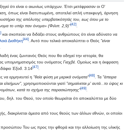
εξηγεί ότι είναι ο αιωνίως υπάρχων. Έτσι μετέφρασαν οι Ο'
όταση, όπως είναι διατυπωμένη, αποτελεί απλή υπεκφυγή, άρνηση
μυστήριο της απόλυτης υπερβατικότητάς του, εως ότου με το
[42]
όνομα το υπέρ παν όνομα» (Φιλιπ. 2,9)"
.
]
και σκοπεύει να διδάξει στους ανθρώπους ότι είναι αδύνατο να
[44]
λαιά Διαθήκη
. Αυτό που τελικά αποκαλύπτει ο Θεός
"είναι
.
ηλαδή ένας ζωντανός Θεός που θα οδηγεί την ιστορία, θα
ένας υπομνηματισμός του ονόματος
Γιαχβέ
. Ομοίως και η έκφραση
[47]
εδάφιο
Έξοδ.
3:14
.
[48]
ς να ερμηνευτεί η
"θεία φύση με μερικά ονόματα"
. Τα
"άπειρα
μαι ελεήμων"
, χρησιμοποιούνται γιατί
"σημαίνεται μ' αυτά...το ύψος κι
[49]
 ονομάτων, κατά το σχήμα της παρασιώπησης"
.
ου, δηλ. του Θεού, τον οποίο θεωρείται ότι αποκαλύπτει με δύο
ής, διακρίνεται άμεσα από τους θεούς των άλλων εθνών, οι οποίοι
ου προσώπου Του ως προς την φθορά και την αλλοίωση της υλικής