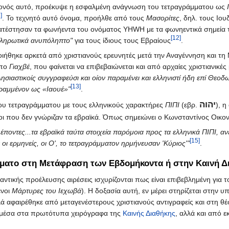
εγονός αυτό, προέκυψε η εσφαλμένη ανάγνωση του τετραγράμματου ως
]
. Το τεχνητό αυτό όνομα, προήλθε από τους
Μασορίτες
, δηλ. τους Ιο
ντικατέστησαν τα φωνήεντα του ονόματος YHWH με τα φωνηεντικά σημεία
[12]
κληρωτικά ανυπόληπτο"
για τους ίδιους τους Εβραίους
.
οιήθηκε αρκετά από χριστιανούς ερευνητές μετά την Αναγέννηση και τη Μ
ύπο
Γιαχβέ
, που φαίνεται να επιβεβαιώνεται και από αρχαίες χριστιανι
κλησιαστικοίς συγγραφεύσι και οίον παραμένει και ελληνιστί ήδη επί Θε
[13]
γραμμένον ως «Ιαουέ»"
.
יהוה
του τετραγράμματου με τους ελληνικούς χαρακτήρες
ΠΙΠΙ
(εβρ.
), 
ι που δεν γνώριζαν τα εβραϊκά. Όπως σημειώνει ο Κωνσταντίνος Οικο
λέποντες...τα εβραϊκά ταύτα στοιχεία παρόμοια προς τα ελληνικά ΠΙΠΙ, αν
[15]
 οι ερμηνείς, οι Ο', το τετραγράμματον ηρμήνευσαν 'Κύριος'"
.
ματο στη Μετάφραση των Εβδομήκοντα ή στην Καινή Δ
αντικής προέλευσης αιρέσεις ισχυρίζονται πως είναι επιβεβλημένη για
ενοι
Μάρτυρες του Ιεχωβά
). Η δοξασία αυτή, εν μέρει στηρίζεται στην 
λά αφαιρέθηκε από μεταγενέστερους χριστιανούς αντιγραφείς και στη θ
αι μέσα στα πρωτότυπα χειρόγραφα της
Καινής Διαθήκης
, αλλά και από 