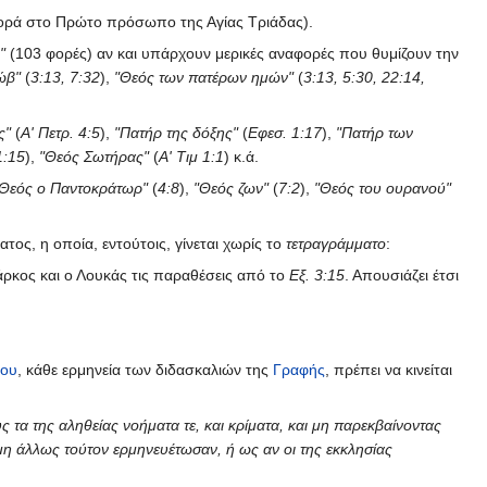
ορά στο Πρώτο πρόσωπο της Αγίας Τριάδας).
"
(103 φορές) αν και υπάρχουν μερικές αναφορές που θυμίζουν την
ώβ"
(
3:13, 7:32
),
"Θεός των πατέρων ημών"
(
3:13, 5:30, 22:14,
ς"
(
Α' Πετρ. 4:5
),
"Πατήρ της δόξης"
(
Εφεσ. 1:17
),
"Πατήρ των
1:15
),
"Θεός Σωτήρας"
(
Α' Τιμ 1:1
) κ.ά.
 Θεός ο Παντοκράτωρ"
(
4:8
),
"Θεός ζων"
(
7:2
),
"Θεός του ουρανού"
ος, η οποία, εντούτοις, γίνεται χωρίς το
τετραγράμματο
:
ρκος και ο Λουκάς τις παραθέσεις από το
Εξ. 3:15
. Απουσιάζει έτσι
δου
, κάθε ερμηνεία των διδασκαλιών της
Γραφής
, πρέπει να κινείται
ς τα της αληθείας νοήματα τε, και κρίματα, και μη παρεκβαίνοντας
μη άλλως τούτον ερμηνευέτωσαν, ή ως αν οι της εκκλησίας