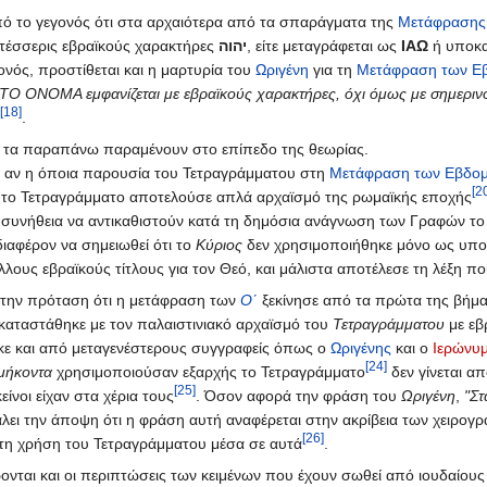
από το γεγονός ότι στα αρχαιότερα από τα σπαράγματα της
Μετάφρασης
ς τέσσερις εβραϊκούς χαρακτήρες
יהוה
, είτε μεταγράφεται ως
ΙΑΩ
ή υποκα
γονός, προστίθεται και η μαρτυρία του
Ωριγένη
για τη
Μετάφραση των Ε
 ΤΟ ΟΝΟΜΑ εμφανίζεται με εβραϊκούς χαρακτήρες, όχι όμως με σημεριν
[18]
.
τι τα παραπάνω παραμένουν στο επίπεδο της θεωρίας.
ο αν η όποια παρουσία του Τετραγράμματου στη
Μετάφραση των Εβδο
[2
 το Τετραγράμματο αποτελούσε απλά αρχαϊσμό της ρωμαϊκής εποχής
υνήθεια να αντικαθιστούν κατά τη δημόσια ανάγνωση των Γραφών το
νδιαφέρον να σημειωθεί ότι το
Κύριος
δεν χρησιμοποιήθηκε μόνο ως υπο
άλλους εβραϊκούς τίτλους για τον Θεό, και μάλιστα αποτέλεσε τη λέξη π
την πρόταση ότι η μετάφραση των
Ο΄
ξεκίνησε από τα πρώτα της βήμα
ικαταστάθηκε με τον παλαιστινιακό αρχαϊσμό του
Τετραγράμματου
με εβ
κε και από μεταγενέστερους συγγραφείς όπως ο
Ωριγένης
και ο
Ιερώνυ
[24]
μήκοντα
χρησιμοποιούσαν εξαρχής το Τετραγράμματο
δεν γίνεται α
[25]
νοι είχαν στα χέρια τους
. Όσον αφορά την φράση του
Ωριγένη
,
"Στ
ει την άποψη ότι η φράση αυτή αναφέρεται στην ακρίβεια των χειρογράφ
[26]
 τη χρήση του Τετραγράμματου μέσα σε αυτά
.
ονται και οι περιπτώσεις των κειμένων που έχουν σωθεί από ιουδαίου