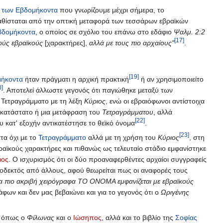
 των Εβδομήκοντα
που γνωρίζουμε μέχρι σήμερα, το
θίσταται από την οπτική μεταφορά των τεσσάρων εβραϊκών
βδομήκοντα
, ο οποίος σε σχόλιο του επάνω στο εδάφιο
Ψαλμ. 2:2
[17]
ούς εβραϊκούς
[χαρακτήρες],
αλλά με τους πιο αρχαίους"
.
[19]
μήκοντα
ήταν πράγματι η αρχική πρακτική
ή αν χρησιμοποιείτο
0]
. Αποτελεί άλλωστε γεγονός ότι παγιώθηκε μεταξύ των
 Τετραγράμματο με τη λέξη
Κύριος
, ενώ οι εβραιόφωνοι αντίστοιχα
κατάστατο ή μια μετάφραση του
Τετραγράμματου
, αλλά
[22]
ου κατ' εξοχήν αντικατέστησε το θεϊκό όνομα
.
[23]
τα όχι με το
Τετραγράμματο
αλλά με τη χρήση του
Κύριος
, στη
ραϊκούς χαρακτήρες και πιθανώς ως τελευταίο στάδιο εμφανίστηκε
μος
. Ο ισχυρισμός ότι οι δύο προαναφερθέντες αρχαίοι συγγραφείς
ποδεκτός από άλλους, αφού θεωρείται πως οι αναφορές τους
α πιο ακριβή χειρόγραφα ΤΟ ΟΝΟΜΑ εμφανίζεται με εβραϊκούς
ων και δεν μας βεβαιώνει και για το γεγονός ότι ο
Ωριγένης
ς όπως ο
Φίλωνας
και ο
Ιώσηπος
, αλλά και το βιβλίο της
Σοφίας