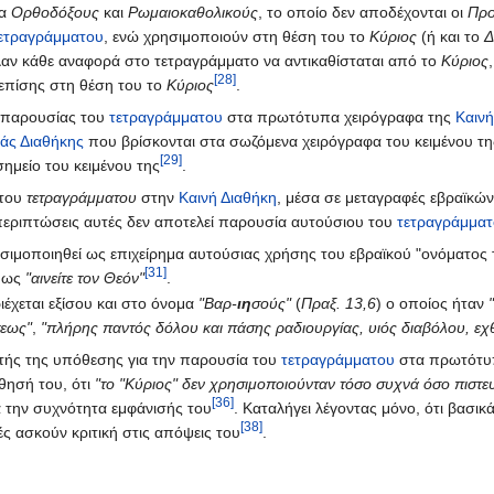
ια
Ορθοδόξους
και
Ρωμαιοκαθολικούς
, το οποίο δεν αποδέχονται οι
Προ
ετραγράμματου
, ενώ χρησιμοποιούν στη θέση του το
Κύριος
(ή και το
Δ
ελαν κάθε αναφορά στο τετραγράμματο να αντικαθίσταται από το
Κύριος
[28]
 επίσης στη θέση του το
Κύριος
.
ς παρουσίας του
τετραγράμματου
στα πρωτότυπα χειρόγραφα της
Καινή
άς Διαθήκης
που βρίσκονται στα σωζόμενα χειρόγραφα του κειμένου τ
[29]
ημείο του κειμένου της
.
 του
τετραγράμματου
στην
Καινή Διαθήκη
, μέσα σε μεταγραφές εβραϊκ
ς περιπτώσεις αυτές δεν αποτελεί παρουσία αυτούσιου του
τετραγράμμα
σιμοποιηθεί ως επιχείρημα αυτούσιας χρήσης του εβραϊκού "ονόματος
[31]
, ως
"αινείτε τον Θεόν"
.
ριέχεται εξίσου και στο όνομα
"Βαρ-
ιη
σούς"
(
Πραξ. 13,6
) ο οποίος ήταν
τεως"
,
"πλήρης παντός δόλου και πάσης ραδιουργίας, υιός διαβόλου, εχ
τής της υπόθεσης για την παρουσία του
τετραγράμματου
στα πρωτότυ
θησή του, ότι
"το "Κύριος" δεν χρησιμοποιούνταν τόσο συχνά όσο πιστε
[36]
ια την συχνότητα εμφάνισής του
. Καταλήγει λέγοντας μόνο, ότι βασικ
[38]
ές ασκούν κριτική στις απόψεις του
.