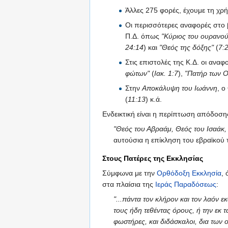
Άλλες 275 φορές, έχουμε τη χρ
Οι περισσότερες αναφορές στο 
Π.Δ. όπως
"Κύριος του ουρανού 
24:14
) και
"Θεός της δόξης"
(
7:
Στις επιστολές της Κ.Δ. οι αναφ
φώτων"
(
Ιακ. 1:7
),
"Πατήρ των Ο
Στην
Αποκάλυψη του Ιωάννη
, ο
(
11:13
) κ.ά.
Ενδεικτική είναι η περίπτωση απόδοση
"Θεός του Αβραάμ, Θεός του Ισαάκ,
αυτούσια η επίκληση του εβραϊκού
Στους Πατέρες της Εκκλησίας
Σύμφωνα με την
Ορθόδοξη Εκκλησία
,
στα πλαίσια της
Ιεράς Παραδόσεως
:
"...πάντα τον κλήρον και τον λαόν ε
τους ήδη τεθέντας όρους, ή την εκ 
φωστήρες, και διδάσκαλοι, δια των 