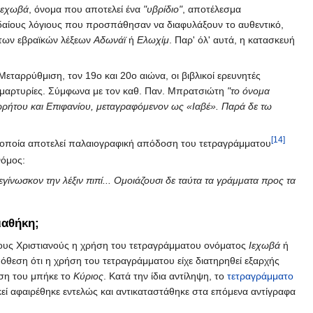
Ιεχωβά
, όνομα που αποτελεί ένα
"υβρίδιο"
, αποτέλεσμα
υδαίους λόγιους που προσπάθησαν να διαφυλάξουν το αυθεντικό,
 των εβραϊκών λέξεων
Αδωνάϊ
ή
Ελωχίμ
. Παρ' όλ' αυτά, η κατασκευή
εταρρύθμιση, τον 19ο και 20ο αιώνα, οι βιβλικοί ερευνητές
κές μαρτυρίες. Σύμφωνα με τον καθ. Παν. Μπρατσιώτη
"το όνομα
οδωρήτου και Επιφανίου, μεταγραφόμενον ως «Ιαβέ». Παρά δε τω
[14]
η οποία αποτελεί παλαιογραφική απόδοση του τετραγράμματου
νόμος:
εγίνωσκον την λέξιν πιπί... Ομοιάζουσι δε ταύτα τα γράμματα προς τα
ιαθήκη;
 τους Χριστιανούς η χρήση του τετραγράμματου ονόματος
Ιεχωβά
ή
υπόθεση ότι η χρήση του τετραγράμματου είχε διατηρηθεί εξαρχής
έση του μπήκε το
Κύριος
. Κατά την ίδια αντίληψη, το
τετραγράμματο
εκεί αφαιρέθηκε εντελώς και αντικαταστάθηκε στα επόμενα αντίγραφα