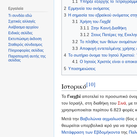
1.1
Υπήρξε εξαρχής το Τετραγράμμ
2
Ερμηνεία του ονόματος
Εργαλεία
3
Η σημασία του εβραϊκού ονόματος στ
Τι συνδέει εδώ
3.1
Χρήση του
Γιαχβέ
Σχετικές αλλαγές
Ανέβασμα αρχείου
3.1.1
Στην Καινή Διαθήκη
Ειδικές σελίδες
3.1.2
Στους Πατέρες της Εκκλη
Εκτυπώσιμη έκδοση
3.2
Το πλήθος των θείων ονομάτων
Σταθερός σύνδεσμος
3.3
Αποφυγή εντεταλμένης χρήσης 
Πληροφορίες σελίδας
4
Το σωτήριο όνομα του Ιησού Χριστού:
Παραπομπή αυτής της
σελίδας
4.1
Ο Ιησούς Χριστός είναι ο αποκ
5
Υποσημειώσεις
[10]
Ιστορικό
To
Γιαχβέ
αποτελεί το προσωπικό όνο
τον Ισραήλ, στη διαθήκη του
Σινά
, με
χρησιμοποιείται περίπου 6.823 φορές κ
Μετά την
Βαβυλώνια αιχμαλωσία
(6ος α
θεωρείται υπερβολικά ιερό για να προφ
Μετάφραση των Εβδομήκοντα
της
Παλ