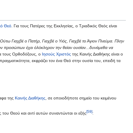
κό
Θεό
. Για τους Πατέρες της Εκκλησίας, ο Τριαδικός Θεός είναι
. Ούτω Γιαχβέ ο Πατήρ, Γιαχβέ ο Υιός, Γιαχβέ το Άγιον Πνεύμα. Πλην
τριών προσώπων έχει όλόκληρον την θείαν ουσίαν...δυνάμεθα να
ια τους Ορθοδόξους, ο
Ιησούς Χριστός
της Καινής Διαθήκης είναι ο
 πραγματικότητα, εκφράζει τον ένα Θεό στην ουσία του, επειδή τα
ραφα της
Καινής Διαθήκης
, σε οποιοδήποτε σημείο του κειμένου
[59]
 του Θεού και αντί αυτών συναντώνται οι εξής
: