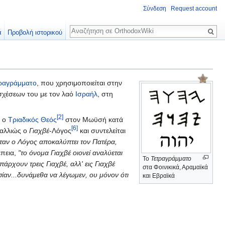
Σύνδεση
Request account
Αναζήτηση
α
Προβολή ιστορικού
ραγράμματο
, που χρησιμοποιείται στην
 σχέσεων του με τον λαό
Ισραήλ
, στη
[2]
, ο
Τριαδικός Θεός
στον Μωϋσή κατά
[6]
αλλιώς ο
Γιαχβέ
-Λόγος
και συντελείται
ταν ο Λόγος αποκαλύπτει τον Πατέρα,
έπεια,
"το όνομα Γιαχβέ οιονεί αναλύεται
Το
Τετραγράμματο
πάρχουν τρεις Γιαχβέ, αλλ' εις Γιαχβέ
στα Φοινικικά, Αραμαϊκά
σίαν...δυνάμεθα να λέγωμεν, ου μόνον ότι
και Εβραϊκά