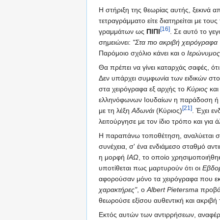
Η στήριξη της θεωρίας αυτής, ξεκινά 
τετραγράμματο είτε διατηρείται με του
[16]
γραμμάτων ως
ΠΙΠΙ
. Σε αυτό το γε
σημειώνει:
"Στα πιο ακριβή χειρόγραφα
Παρόμοιο σχόλιο κάνει και ο
Ιερώνυμος
Θα πρέπει να γίνει καταρχάς σαφές, ό
Δεν υπάρχει συμφωνία των ειδικών στ
στα χειρόγραφα εξ αρχής το
Κύριος
και
ελληνόφωνων Ιουδαίων η παράδοση ή σ
[21]
με τη λέξη
Αδωνάι
(Κύριος)
. Έχει ε
λειτούργησε με τον ίδιο τρόπο και για 
Η παραπάνω τοποθέτηση, αναλύεται σ
συνέχεια, σ' ένα ενδιάμεσο σταθμό αντ
η μορφή
ΙΑΩ
, το οποίο χρησιμοποιήθη
υποτίθεται πως μαρτυρούν ότι οι
Εβδο
αφορούσαν μόνο τα χειρόγραφα που εκεί
χαρακτήρες"
, ο
Albert Pietersma
προβάλ
θεωρούσε εξίσου αυθεντική και ακριβή
Εκτός αυτών των αντιρρήσεων, αναφέρ