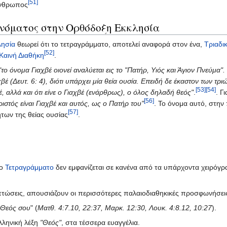
[51]
άνθρωπος
ονόματος στην Ορθόδοξη Εκκλησία
λησία
θεωρεί ότι το τετραγράμματο, αποτελεί αναφορά στον ένα,
Τριαδι
[52]
Καινή Διαθήκη
.
"το όνομα Γιαχβέ οιονεί αναλύεται εις το "Πατήρ, Υιός και Άγιον Πνεύμα"
αχβέ (Δευτ. 6: 4), διότι υπάρχει μία θεία ουσία. Επειδή δε έκαστον των 
[53]
[54]
έ, αλλά και ότι είνε ο Γιαχβέ (ενάρθρως), ο όλος δηλαδή θεός"
.
. Γ
[56]
ριστός είναι Γιαχβέ και αυτός, ως ο Πατήρ του"
. Το όνομα αυτό, στην
[57]
ήτων της θείας ουσίας
.
το
Τετραγράμματο
δεν εμφανίζεται σε κανένα από τα υπάρχοντα χειρόγ
ιπτώσεις, απουσιάζουν οι περισσότερες παλαιοδιαθηκικές προσφωνήσεις
 Θεός σου
" (
Ματθ. 4:7.10, 22:37, Μαρκ. 12:30, Λουκ. 4:8.12, 10:27
).
λληνική λέξη
"Θεός"
, στα τέσσερα ευαγγέλια.