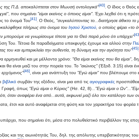
[40]
ς της Π.Δ. αποκαλύπτεται στον Μωυσή οντολογικά"
. Ο ίδιος ο Θεός 
χγιέ"
, που σημαίνει
"είμαι εκείνος ο όποιος είμαι"
. Έχει λεχθεί ότι η πρ
[41]
ς το όνομά Του
. Ο Θεός,
"συγκαλύπτοντας το...διατήρησε άθικτο το 
οκαλύφθηκε πλήρως στο όνομα του
Ιησού Χριστού
, ο οποίος φέρει «το 
[43
εν μπορούμε να γνωρίσουμε τίποτε για το Θεό παρά μόνο ότι υπάρχει"
ύση Του. Τέτοια δε παραδείγματα υπεκφυγής έχουμε και αλλού στην
Πα
[45]
ς του και εμπερικλείει την αυθεντία, τη δύναμη και την αγιότητα του"
να ερμηνευθεί και με μέλλοντα χρόνο:
"Θα είμαι εκείνος που θα είμαι"
, δ
ι θα είναι μαζί του στην πορεία του. Το
"αιώνιος"
(Έξοδ. 3:15) είναι 
[46]
ο ερχόμενος"
, είναι μια ανάπτυξη του
"Εγώ είμαι"
που βλέπουμε στο 
το
βιβλικό
συμβάν της εξόδου, είναι μια από τις
αγιογραφικές
προσπάθειε
ία Γραφή, όπως
"Εγώ είμαι ο Κύριος"
(Ησ. 42, 8)...
"Εγώ είμαι ο Ων"
...
"Εί
 ότι, όταν αναφέρει ένα από...αυτά, εκφωνεί μαζί όλο τον κατάλογο των
τα, έτσι και αυτό αναφέρεται στη φύση και τον χαρακτήρα του φορέα τ
υπάρχει, που σημαίνει ότι, μέσα στο πολυθεϊστικό περιβάλλον της εποχ
ρξίας και της αιωνιότητάς Του, δηλ. της απόλυτης υπερβατικότητας τ