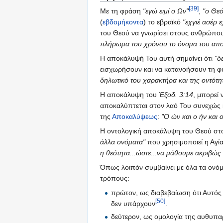
[39]
Με τη φράση
"εγώ ειμί ο Ων"
,
"ο Θεό
(
εβδομήκοντα
) το εβραϊκό
"εχγιέ ασέρ ε
του Θεού να γνωρίσει στους ανθρώπου
πλήρωμα του χρόνου το όνομα του απ
Η αποκάλυψή Του αυτή σημαίνει ότι
"δ
εισχωρήσουν και να κατανοήσουν τη φ
δηλωτικό του χαρακτήρα και της οντότητα
Η αποκάλυψη του
Έξοδ. 3:14
, μπορεί 
αποκαλύπτεται στον λαό Του συνεχώς κα
της
Αποκαλύψεως
:
"Ο ών και ο ήν και 
Η οντολογική αποκάλυψη του Θεού σ
άλλα ονόματα"
που χρησιμοποιεί η Αγ
η θεότητα...ώστε...να μάθουμε ακριβώς
Όπως λοιπόν συμβαίνει με όλα τα ονόμα
τρόπους:
πρώτον, ως διαβεβαίωση ότι Αυτός 
[50]
δεν υπάρχουν
.
δεύτερον, ως ομολογία της αυθυπα