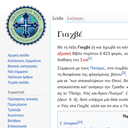
Σελίδα
Συζήτηση
Γιαχβέ
Μετάβαση σε:
πλοήγηση
,
αναζήτηση
Με τη λέξη
Γιαχβέ
(ή και
Ιεχωβά
σε κάπ
εβραϊκή
Βίβλο περίπου 6.823 φορές, κ
Αρχική σελίδα
[1]
διαθήκη του
Σινά
.
Κατάλογος λημμάτων
Βασικές κατηγορίες
Σύμφωνα με τους
Πατέρες
, στο συμβά
Νέα λήμματα
[3]
τη θεοφάνεια της φλεγόμενης βάτου
,
Αξιόλογα άρθρα
μία εκ
"των αποκαλύψεων του Θεού, διά
Τυχαία σελίδα
αποκαλύπτει κατ' ανάγκην την Τριάδα· 
Συμμετοχή
εις το "Πατήρ, Υιός και Άγιον Πνεύμα". 
Πρόσφατες αλλαγές
(Δευτ. 6: 4), διότι υπάρχει μία θεία ο
Περιεχόμενα
ο Υιός είνε Γιαχβέ, αλλά και ότι είνε ο
Τράπεζα
Κοινότητα
Πε
Βοήθεια
[10]
1
Ιστορικό
Επικοινωνία