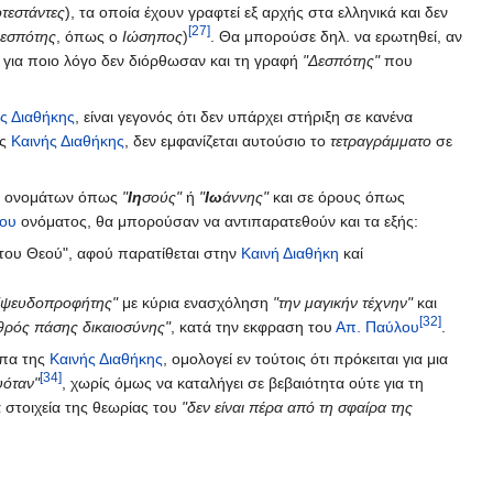
τεστάντες
), τα οποία έχουν γραφτεί εξ αρχής στα ελληνικά και δεν
[27]
εσπότης
, όπως ο
Ιώσηπος
)
. Θα μπορούσε δηλ. να ερωτηθεί, αν
, για ποιο λόγο δεν διόρθωσαν και τη γραφή
"Δεσπότης"
που
ς Διαθήκης
, είναι γεγονός ότι δεν υπάρχει στήριξη σε κανένα
ης
Καινής Διαθήκης
, δεν εμφανίζεται αυτούσιο το
τετραγράμματο
σε
ών ονομάτων όπως
"
Ιη
σούς"
ή
"
Ιω
άννης"
και σε όρους όπως
του
ονόματος, θα μπορούσαν να αντιπαρατεθούν και τα εξής:
 του Θεού", αφού παρατίθεται στην
Καινή Διαθήκη
καί
"ψευδοπροφήτης"
με κύρια ενασχόληση
"την μαγικήν τέχνην"
και
[32]
θρός πάσης δικαιοσύνης"
, κατά την εκφραση του
Απ. Παύλου
.
πα της
Καινής Διαθήκης
, ομολογεί εν τούτοις ότι πρόκειται για μια
[34]
υόταν"
, χωρίς όμως να καταλήγει σε βεβαιότητα ούτε για τη
ά στοιχεία της θεωρίας του
"δεν είναι πέρα από τη σφαίρα της