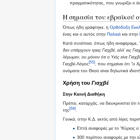
πραγματικότητας, που γνωρίζει ο 
Η σημασία του εβραϊκού 
Όπως ήδη γράφτηκε, η
Ορθόδοξη Εκκ
ένας και ο αυτός στην
Παλαιά
και στην
Κατά συνέπεια, όπως ήδη αναφέραμε,
δεν υπάρχουν τρεις Γιαχβέ, αλλ' εις Γι
λέγωμεν, ου μόνον ότι ο Υιός είνε Γιαχβ
[55]
Γιαχβέ-Λόγος
, που σημαίνει ότι
"ο Χ
ονόματα του Θεού είναι δηλωτικά ιδιοτ
Χρήση του
Γιαχβέ
Στην Καινή Διαθήκη
Πρέπει, καταρχάς, να διευκρινιστεί ότι 
[58]
της
.
Γενικά, στην Κ.Δ. εκτός από λίγες περ
Επτά αναφορές με το
"Κύριος ο
300 περίπου αναφορές με την ε