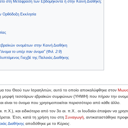
ατο στη Μετάφραση των Εβδομήκοντα ή στην Καινή Διαθήκη;
ην Ορθόδοξη Εκκλησία
σίας
εβραϊκών ονομάτων στην Καινή Διαθήκη
"όνομα το υπέρ παν όνομα"
(
Φιλ. 2:9
)
αλυπτόμενος Γιαχβέ της Παλαιάς Διαθήκης
μα του Θεού των Ισραηλιτών, αυτό το οποίο αποκαλύφθηκε στον
Μωυ
 τη μορφή τεσσάρων εβραϊκών συμφώνων (YHWH) που πήραν την ονομ
αι είναι το όνομα που χρησιμοποιείται περισσότερο από κάθε άλλο.
ι. π.Χ.), και ειδικότερα από τον 3ο αι. π.Χ.. οι Ιουδαίοι έπαψαν να χρ
έρεται. Έτσι, κατά τη χρήση του στη
Συναγωγή
, αντικαταστάθηκε προφο
αιάς Διαθήκης
αποδόθηκε με το
Κύριος
.