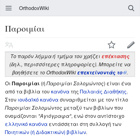
OrthodoxWiki
Παροιμίαι
Το παρόν λήμμα ή τμήμα του χρήζει
επέκτασης
(δηλ., περισσότερες πληροφορίες). Μπορείτε να
βοηθήσετε το OrthodoxWiki
επεκτείνοντάς το
.
Οι
Παροιμίαι
(ή
Παροιμίαι Σολομώντος
) είναι ένα
από τα βιβλία του
κανόνα
της
Παλαιάς Διαθήκης
.
Στον
ιουδαϊκό κανόνα
συναριθμείται με τον τίτλο
Παροιμίαι Σολομώντος
μεταξύ των βιβλίων που
ονομάζονται
"Αγιόγραφα"
, ενώ στον αντίστοιχο
ελληνικό κανόνα
εντάσσεται στη συλλογή των
Ποιητικών (ή Διδακτικών) βιβλίων
.