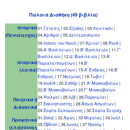
Παλαιά Διαθήκη (49 βιβλία)
Ιστορικά
01.
Γένεσις
| 02.
Έξοδος
| 03.
Λευιτικόν
|
04.
Αριθμοί
| 05.
Δευτερονόμιον
(Πεντάτευχος)
06.
Ιησούς του Ναυή
| 07.
Κριταί
| 08.
Ρουθ
|
09.
Α' Βασιλειών
| 10.
Β' Βασιλειών
| 11.
Γ'
Βασιλειών
| 12.
Δ' Βασιλειών
| 13.
Α'
Ιστορικά
Παραλειπομένων
| 14.
Β'
Παραλειπομένων
| 15.
Α' Έσδρας
| 16.
Β'
(λοιπά)
Έσδρας
| 17.
Νεεμίας
| 18.
Τωβίτ
|
19.
Ιουδίθ
| 20.
Εσθήρ
| 21.
Α' Μακκαβαίων
|
22.
Β' Μακκαβαίων
| 23.
Γ' Μακκαβαίων
24.
Ψαλμοί
| 25.
Ιώβ
| 26.
Παροιμίαι
|
Ποιητικά ή
27.
Εκκλησιαστής
| 28.
Άσμα Ασμάτων
|
Διδακτικά
29.
Σοφία Σολομώντος
| 30.
Σοφία Σειράχ
31.
Ωσηέ
| 32.
Αμώς
| 33.
Μιχαίας
| 34.
Ιωήλ
|
Προφητικά
35.
Οβδιού
| 36.
Ιωνάς
| 37.
Ναούμ
|
(ελάσσονες