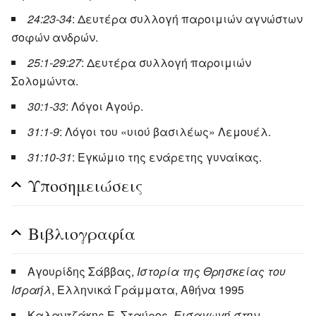
24:23-34
: Δευτέρα συλλογή παροιμιών αγνώστων
σοφών ανδρών.
25:1-29:27
: Δευτέρα συλλογή παροιμιών
Σολομώντα.
30:1-33
: Λόγοι Αγούρ.
31:1-9
: Λόγοι του «υιού βασιλέως» Λεμουέλ.
31:10-31
: Εγκώμιο της ενάρετης γυναίκας.
Υποσημειώσεις
Βιβλιογραφία
Αγουρίδης Σάββας,
Ιστορία της Θρησκείας του
Ισραήλ
, Ελληνικά Γράμματα, Αθήνα 1995
Καλαντζάκης Ε. Σταύρος,
Εισαγωγή στην