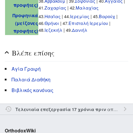
38.
Αββακούμ
| 39.
Σοφονίας
| 40.
Αγγαίος
|
προφήτες)
41.
Ζαχαρίας
| 42.
Μαλαχίας
Προφητικά
43.
Ησαΐας
| 44.
Ιερεμίας
| 45.
Βαρούχ
|
(μείζονες
46.
Θρήνοι
| 47.
Επιστολή Ιερεμίου
|
48.
Ιεζεκιήλ
| 49.
Δανιήλ
προφήτες)
Βλέπε επίσης
Αγία Γραφή
Παλαιά Διαθήκη
Βιβλικός κανόνας
από τον την
Τελευταία επεξεργασία 17 χρόνια πριν
OrthodoxWiki