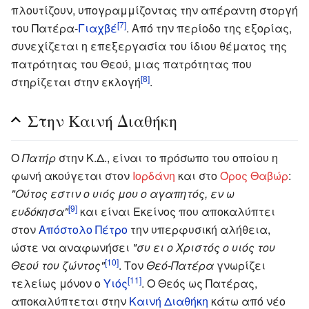
πλουτίζουν, υπογραμμίζοντας την απέραντη στοργή
[7]
του Πατέρα-
Γιαχβέ
. Από την περίοδο της εξορίας,
συνεχίζεται η επεξεργασία του ίδιου θέματος της
πατρότητας του Θεού, μιας πατρότητας που
[8]
στηρίζεται στην εκλογή
.
Στην Καινή Διαθήκη
Ο
Πατήρ
στην Κ.Δ., είναι το πρόσωπο του οποίου η
φωνή ακούγεται στον
Ιορδάνη
και στο
Όρος Θαβώρ
:
"Ούτος εστιν ο υιός μου ο αγαπητός, εν ω
[9]
ευδόκησα"
και είναι Εκείνος που αποκαλύπτει
στον
Απόστολο Πέτρο
την υπερφυσική αλήθεια,
ώστε να αναφωνήσει
"συ ει ο Χριστός ο υιός του
[10]
Θεού του ζώντος"
. Τον
Θεό-Πατέρα
γνωρίζει
[11]
τελείως μόνον ο
Υιός
. Ο Θεός ως Πατέρας,
αποκαλύπτεται στην
Καινή Διαθήκη
κάτω από νέο