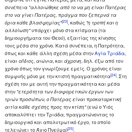
συνέπεια
"αλλοιώθηκε από το να μη είναι Πατέρας
στο να γίνει Πατέρας, πράγμα που ξεπερνά τα
[23]
όρια κάθε βλασφημίας"
, καθώς
"η τροπή και η
αλλοίωση"
υπάρχει μόνο στα κτίσματα (τα
δημιουργήματα του Θεού), εξαιτίας της κίνησης
τους μέσα στο χρόνο. Κατά συνέπεια, η Πατρότητα,
όπως και κάθε άλλη σχέση μέσα στην
Αγία Τριάδα
,
είναι
αΐδιος
,
αιώνια
, και
άχρονη
, δηλ. έξω από τον
χρόνο όπως τον γνωρίζουμε εμείς. Ο χρόνος είναι
[24]
συμφυής μόνο με την κτιστή πραγματικότητα
. Στη
σχέση του με αυτή την πραγματικότητα και μέσα
στην
"ετερότητα των διαφορετικών έργων των
τριών προσώπων, ο Πατέρας είναι προκαταρκτική
αιτία κάθε σχέσης προς την κτίση"
(ενώ ο Υιός
αποκαλύπτει την Τριάδα, πραγματώνοντας το
δημιουργικό και απολυτρωτικό έργο, το οποίο
[25]
τελειώνει το Άγιο Πνεύμα)
.