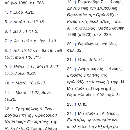
↑
Ρωμανίδης Σ. Ιωάννης,
Αθήνα 1980, στ. 788.
Δογματική και Συμβολική
↑
.
Έξοδ. 4:22
Θεολογία της Ορθοδόξου
, τόμ.
↑
.
Καθολικής Εκκλησίας
Αριθμ. 11:12-18
Α', Πουρναράς, Θεσσαλονίκη
↑
.
Δευτ. 14:1-2
1999 (c1973), σελ. 239.
↑
κ.ε.,
.
Ωσ. 11:3
Ιερ. 3:19
↑
Θεοδώρου, στο ίδιο,
σελ. 32.
↑
κ.ε.,
,
Ησ. 45:10
63:16
Τωβ.
,
.
13:4
Μαλ 1:6. 3:17
↑
Ό.π., σελ. 31.
↑
,
,
Μάρκ. 1:11
Ματθ. 3:17
↑
Δαμασκηνός Ιωάννης,
,
.
17:5
Λουκ. 3:22
Έκδοσις ακριβής της
(μτφρ. Ν.
ορθοδόξου πίστεως
↑
Ματθ. 16:16-17.
Ματσούκα), Πουρναράς,
↑
,
Ματθ. 11:27
Λουκ.
Θεσσαλονίκη 1992, σελ. 51.
.
10:22
↑
Ό.π..
↑
Τρεμπέλας Ν. Παν.,
↑
Ματσούκας Α. Νίκος,
Δογματική της Ορθοδόξου
Επιστήμη, φιλοσοφία και
, τόμ.
Καθολικής Εκκλησίας
θεολογία στην Εξαήμερο
Α', 3η έκδ., Ο Σωτήρ, Αθήνα