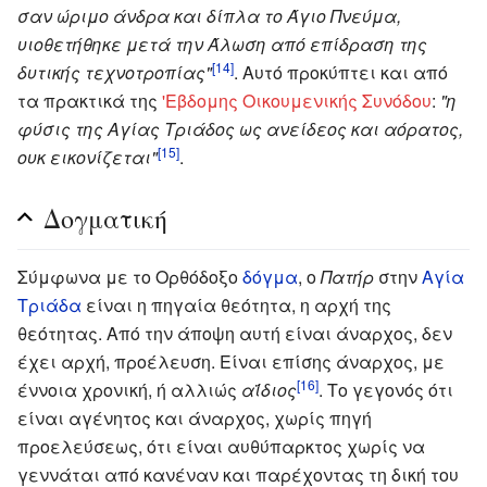
σαν ώριμο άνδρα και δίπλα το Άγιο Πνεύμα,
υιοθετήθηκε μετά την Άλωση από επίδραση της
[14]
δυτικής τεχνοτροπίας"
. Αυτό προκύπτει και από
τα πρακτικά της
'Εβδομης Οικουμενικής Συνόδου
:
"η
φύσις της Αγίας Τριάδος ως ανείδεος και αόρατος,
[15]
ουκ εικονίζεται"
.
Δογματική
Σύμφωνα με το Ορθόδοξο
δόγμα
, o
Πατήρ
στην
Αγία
Τριάδα
είναι η πηγαία θεότητα, η αρχή της
θεότητας. Από την άποψη αυτή είναι άναρχος, δεν
έχει αρχή, προέλευση. Είναι επίσης άναρχος, με
[16]
έννοια χρονική, ή αλλιώς
αΐδιος
. Το γεγονός ότι
είναι αγένητος και άναρχος, χωρίς πηγή
προελεύσεως, ότι είναι αυθύπαρκτος χωρίς να
γεννάται από κανέναν και παρέχοντας τη δική του