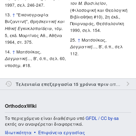
,
του Μ. Βασιλείου
1997, σελ. 246-247.
(Φιλοσοφική και Θεολογική
↑
"Εικονογραφία
Βιβλιοθήκη #10), 2η έκδ.,
Βυζαντινή",
Θρησκευτική και
Πουρναράς, Θεσσαλονίκη
, τόμ.
Ηθική Εγκυκλοπαίδεια
1990, σελ. 154.
5, εκδ. Μαρτίνος Αθ., Αθήνα
↑
Ματσούκας,
1964, στ. 375.
, Β', ό.π., σελ
Δογματική...
↑
Ματσούκας,
112.
, Β', ό.π., σελ. 60,
Δογματική...
υποσημ. #18.
από τον την
Τελευταία επεξεργασία 15 χρόνια πριν
OrthodoxWiki
Το περιεχόμενο είναι διαθέσιμο υπό
GFDL / CC by-sa
εκτός αν αναφέρεται διαφορετικά.
Ιδιωτικότητα
Επιφάνεια εργασίας