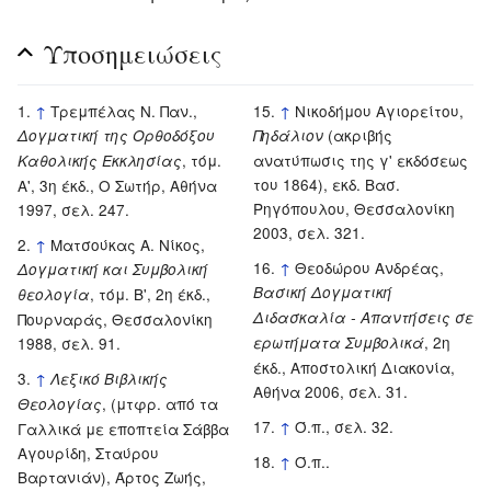
Υποσημειώσεις
↑
Τρεμπέλας Ν. Παν.,
↑
Νικοδήμου Αγιορείτου,
(ακριβής
Δογματική της Ορθοδόξου
Πηδάλιον
, τόμ.
ανατύπωσις της γ' εκδόσεως
Καθολικής Εκκλησίας
του 1864), εκδ. Βασ.
Α', 3η έκδ., Ο Σωτήρ, Αθήνα
Ρηγόπουλου, Θεσσαλονίκη
1997, σελ. 247.
2003, σελ. 321.
↑
Ματσούκας Α. Νίκος,
↑
Θεοδώρου Ανδρέας,
Δογματική και Συμβολική
Βασική Δογματική
, τόμ. Β', 2η έκδ.,
θεολογία
Διδασκαλία - Απαντήσεις σε
Πουρναράς, Θεσσαλονίκη
, 2η
1988, σελ. 91.
ερωτήματα Συμβολικά
έκδ., Αποστολική Διακονία,
↑
Λεξικό Βιβλικής
Αθήνα 2006, σελ. 31.
, (μτφρ. από τα
Θεολογίας
↑
Ό.π., σελ. 32.
Γαλλικά με εποπτεία Σάββα
Αγουρίδη, Σταύρου
↑
Ό.π..
Βαρτανιάν), Άρτος Ζωής,