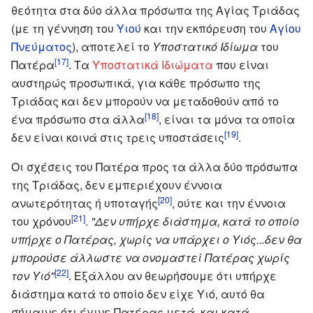
θεότητα στα δύο άλλα πρόσωπα της Αγίας Τριάδας
(με τη γέννηση του
Υιού
και την εκπόρευση του
Αγίου
Πνεύματος
), αποτελεί το
Υποστατικό Ιδίωμα
του
[17]
Πατέρα
. Τα
Υποστατικά Ιδιώματα
που είναι
αυστηρώς προσωπικά, για κάθε πρόσωπο της
Τριάδας και δεν μπορούν να μεταδοθούν από το
[18]
ένα πρόσωπο στα άλλα
, είναι τα μόνα τα οποία
[19]
δεν είναι κοινά στις τρεις υποστάσεις
.
Οι σχέσεις του Πατέρα προς τα άλλα δύο πρόσωπα
της Τριάδας, δεν εμπεριέχουν έννοια
[20]
ανωτερότητας ή υποταγής
, ούτε και την έννοια
[21]
του χρόνου
.
"Δεν υπήρχε διάστημα, κατά το οποίο
υπήρχε ο Πατέρας, χωρίς να υπάρχει ο Υιός...δεν θα
μπορούσε άλλωστε να ονομαστεί Πατέρας χωρίς
[22]
τον Υιό"
. Εξάλλου αν θεωρήσουμε ότι υπήρχε
διάστημα κατά το οποίο δεν είχε Υιό, αυτό θα
σήμαινε ότι έγινε Πατέρας μετά, και κατά