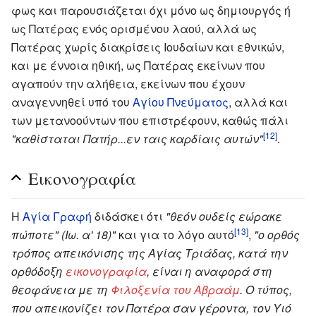
φως και παρουσιάζεται όχι μόνο ως δημιουργός ή
ως Πατέρας ενός ορισμένου λαού, αλλά ως
Πατέρας χωρίς διακρίσεις Ιουδαίων και εθνικών,
και με έννοια ηθική, ως Πατέρας εκείνων που
αγαπούν την αλήθεια, εκείνων που έχουν
αναγεννηθεί υπό του
Αγίου Πνεύματος
, αλλά και
των μετανοούντων που επιστρέφουν, καθώς πάλι
[12]
"καθίσταται Πατήρ...εν ταις καρδίαις αυτών"
.
Εικονογραφία
Η
Αγία Γραφή
διδάσκει ότι
"θεόν ουδείς εώρακε
[13]
πώποτε" (Ιω. α' 18)"
και για το λόγο αυτό
,
"ο ορθός
τρόπος απεικόνισης της Αγίας Τριάδας, κατά την
ορθόδοξη
εικονογραφία
, είναι η αναφορά στη
θεοφάνεια με τη
Φιλοξενία του Αβραάμ
. Ο τύπος,
που απεικονίζει τον Πατέρα σαν γέροντα, τον Υιό