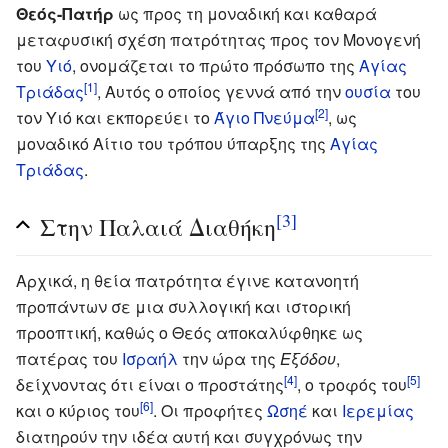
Θεός-Πατήρ
ως προς τη μοναδική και καθαρά
μεταφυσική σχέση πατρότητας προς τον Μονογενή
του
Υιό
, ονομάζεται το πρώτο πρόσωπο της
Αγίας
[1]
Τριάδας
, Αυτός ο οποίος γεννά από την
ουσία
του
[2]
τον Υιό και εκπορεύει το
Άγιο Πνεύμα
, ως
μοναδικό Αίτιο του τρόπου ύπαρξης της
Αγίας
Τριάδας
.
[3]
Στην Παλαιά Διαθήκη
Αρχικά, η θεία πατρότητα έγινε κατανοητή
προπάντων σε μια συλλογική και ιστορική
προοπτική, καθώς ο Θεός αποκαλύφθηκε ως
πατέρας του
Ισραήλ
την ώρα της
Εξόδου
,
[4]
[5]
δείχνοντας ότι είναι ο προστάτης
, ο τροφός του
[6]
και ο κύριος του
. Οι προφήτες
Ωσηέ
και
Ιερεμίας
διατηρούν την ιδέα αυτή και συγχρόνως την