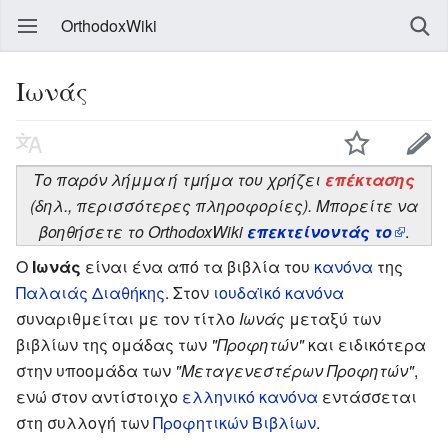
OrthodoxWiki
Ιωνάς
Το παρόν λήμμα ή τμήμα του χρήζει
επέκτασης
(δηλ., περισσότερες πληροφορίες). Μπορείτε να
βοηθήσετε το OrthodoxWiki
επεκτείνοντάς το
.
Ο
Ιωνάς
είναι ένα από τα βιβλία του
κανόνα
της
Παλαιάς Διαθήκης
. Στον
ιουδαϊκό κανόνα
συναριθμείται με τον τίτλο
Ιωνάς
μεταξύ των
βιβλίων της ομάδας των
"Προφητών"
και ειδικότερα
στην υποομάδα των
"Μεταγενεστέρων Προφητών"
,
ενώ στον αντίστοιχο
ελληνικό κανόνα
εντάσσεται
στη συλλογή των
Προφητικών Βιβλίων
.