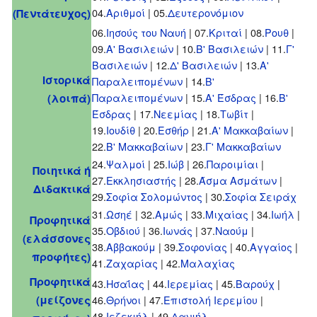
04.
Αριθμοί
| 05.
Δευτερονόμιον
(Πεντάτευχος)
06.
Ιησούς του Ναυή
| 07.
Κριταί
| 08.
Ρουθ
|
09.
Α' Βασιλειών
| 10.
Β' Βασιλειών
| 11.
Γ'
Βασιλειών
| 12.
Δ' Βασιλειών
| 13.
Α'
Ιστορικά
Παραλειπομένων
| 14.
Β'
Παραλειπομένων
| 15.
Α' Έσδρας
| 16.
Β'
(λοιπά)
Έσδρας
| 17.
Νεεμίας
| 18.
Τωβίτ
|
19.
Ιουδίθ
| 20.
Εσθήρ
| 21.
Α' Μακκαβαίων
|
22.
Β' Μακκαβαίων
| 23.
Γ' Μακκαβαίων
24.
Ψαλμοί
| 25.
Ιώβ
| 26.
Παροιμίαι
|
Ποιητικά ή
27.
Εκκλησιαστής
| 28.
Άσμα Ασμάτων
|
Διδακτικά
29.
Σοφία Σολομώντος
| 30.
Σοφία Σειράχ
31.
Ωσηέ
| 32.
Αμώς
| 33.
Μιχαίας
| 34.
Ιωήλ
|
Προφητικά
35.
Οβδιού
| 36.
Ιωνάς
| 37.
Ναούμ
|
(ελάσσονες
38.
Αββακούμ
| 39.
Σοφονίας
| 40.
Αγγαίος
|
προφήτες)
41.
Ζαχαρίας
| 42.
Μαλαχίας
Προφητικά
43.
Ησαΐας
| 44.
Ιερεμίας
| 45.
Βαρούχ
|
(μείζονες
46.
Θρήνοι
| 47.
Επιστολή Ιερεμίου
|
48.
Ιεζεκιήλ
| 49.
Δανιήλ