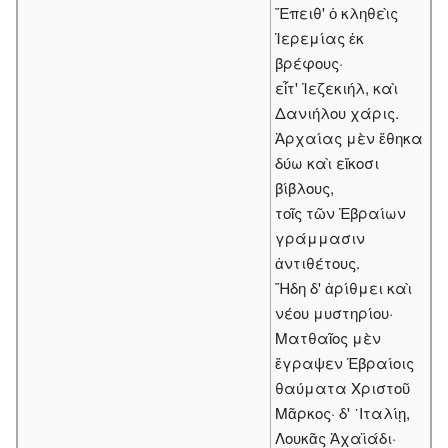
Ἔπειθ' ὁ κληθεὶς
Ἱερεμίας ἐκ
βρέφους·
εἶτ' Ἰεζεκιήλ, καὶ
Δανιήλου χάρις.
Ἀρχαίας μὲν ἔθηκα
δύω καὶ εἴκοσι
βίβλους,
τοῖς τῶν Ἑβραίων
γράμμασιν
ἀντιθέτους.
Ἤδη δ' ἀρίθμει καὶ
νέου μυστηρίου·
Ματθαῖος μὲν
ἔγραψεν Ἑβραίοις
θαύματα Χριστοῦ
Μᾶρκος· δ' ᾽Ιταλίῃ,
Λουκᾶς Ἀχαϊάδι·