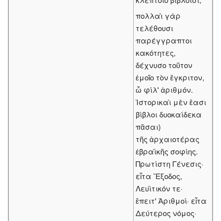
πολλαὶ γὰρ
τελέθουσι
παρέγγραπτοι
κακότητες,
δέχνυσο τοῦτον
ἐμοῖο τὸν ἔγκριτον,
ὦ φίλ' ἀριθμόν.
Ἱστορικαὶ μὲν ἔασι
βίβλοι δυοκαίδεκα
πᾶσαι)
τῆς ἀρχαιοτέρας
ἑβραϊκῆς σοφίης.
Πρωτίστη Γένεσις·
εἶτα Ἔξοδος,
Λευϊτικόν τε·
ἔπειτ' Ἀριθμοί· εἶτα
Δεύτερος νόμος·