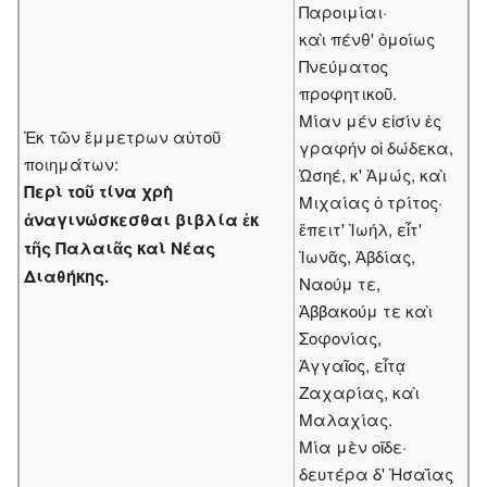
Παροιμίαι·
καὶ πένθ' ὁμοίως
Πνεύματος
προφητικοῦ.
Μίαν μέν εἰσίν ἐς
Ἐκ τῶν ἔμμετρων αὐτοῦ
γραφήν οἱ δώδεκα,
ποιημάτων:
Ὠσηέ, κ' Ἀμώς, καὶ
Περὶ τοῦ τίνα χρὴ
Μιχαίας ὁ τρίτος·
ἀναγινώσκεσθαι βιβλία ἐκ
ἔπειτ' Ἰωήλ, εἶτ'
τῆς Παλαιᾶς καὶ Νέας
Ἰωνᾶς, Ἀβδίας,
Διαθήκης.
Ναούμ τε,
Ἀββακούμ τε καὶ
Σοφονίας,
Ἀγγαῖος, εἶτᾳ
Ζαχαρίας, καὶ
Μαλαχίας.
Μία μὲν οἵδε·
δευτέρα δ' Ἡσαΐας