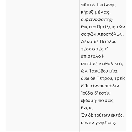
πᾶσι δ' Ἰωάννης
κήρυξ μέγας,
οὐρανοφοίτης·
ἔπειτα Πράξεις τῶν
σοφῶν Ἀποστόλων.
Δέκα δὲ Παύλου
τέσσαρές τ'
ἐπιστολαί·
ἑπτὰ δὲ καθολικαί,
ὧν, Ἰακώβου μία,
δύω δὲ Πέτρου, τρεῖς
δ' Ἰωάννου πάλιν·
Ἰούδα δ' ἐστὶν
ἑβδόμη· πάσας
ἔχεις.
Ἐν δὲ τούτων ἐκτός,
οὐκ ἐν γνησίαις.