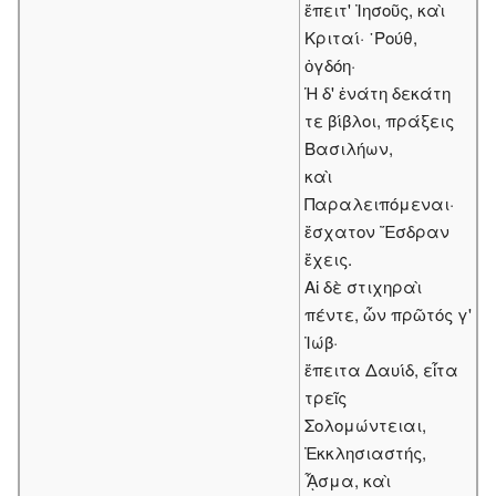
ἔπειτ' Ἰησοῦς, καὶ
Κριταί· ῾Ρούθ,
ὀγδόη·
Ἡ δ' ἐνάτη δεκάτη
τε βίβλοι, πράξεις
Βασιλήων,
καὶ
Παραλειπόμεναι·
ἔσχατον Ἔσδραν
ἔχεις.
Αἱ δὲ στιχηραὶ
πέντε, ὧν πρῶτός γ'
Ἰώβ·
ἔπειτα Δαυίδ, εἶτα
τρεῖς
Σολομώντειαι,
Ἐκκλησιαστής,
ᾎσμα, καὶ