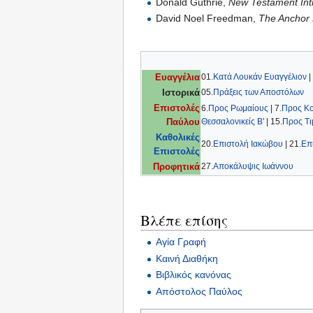
Donald Guthrie,
New Testament Int
David Noel Freedman,
The Anchor 
01.
Κατά Λουκάν Ευαγγέλιον
|
Ευαγγέλια
05.
Πράξεις των Αποστόλων
Ιστορικά
Επιστολές
6.
Προς Ρωμαίους
| 7.
Προς Κο
Θεσσαλονικείς Β'
| 15.
Προς Τι
Παύλου
Καθολικές
20.
Επιστολή Ιακώβου
| 21.
Επ
Επιστολές
27.
Αποκάλυψις Ιωάννου
Προφητικά
Βλέπε επίσης
Αγία Γραφή
Καινή Διαθήκη
Βιβλικός κανόνας
Απόστολος Παύλος