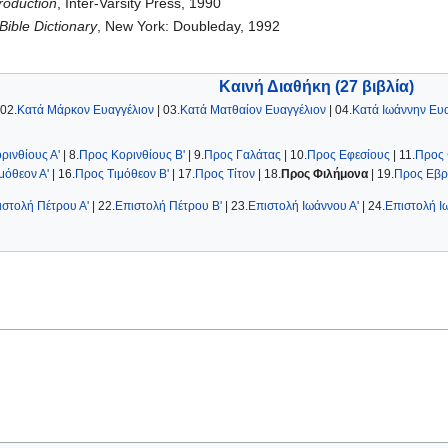
roduction
, Inter-Varsity Press, 1990
Bible Dictionary
, New York: Doubleday, 1992
Καινή Διαθήκη (27 βιβλία)
 02.
Κατά Μάρκον Ευαγγέλιον
| 03.
Κατά Ματθαίον Ευαγγέλιον
| 04.
Κατά Ιωάννην Ευα
ρινθίους Α'
| 8.
Προς Κορινθίους Β'
| 9.
Προς Γαλάτας
| 10.
Προς Εφεσίους
| 11.
Προς 
μόθεον Α'
| 16.
Προς Τιμόθεον Β'
| 17.
Προς Τίτον
| 18.
Προς Φιλήμονα
| 19.
Προς Εβρ
ιστολή Πέτρου Α'
| 22.
Επιστολή Πέτρου Β'
| 23.
Eπιστολή Ιωάννου Α'
| 24.
Eπιστολή Ι