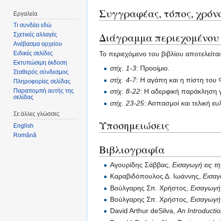
Συγγραφέας, τόπος, χρόν
Εργαλεία
Τι συνδέει εδώ
Διάγραμμα περιεχομένου
Σχετικές αλλαγές
Ανέβασμα αρχείου
Ειδικές σελίδες
Το περιεχόμενο του βιβλίου αποτελείτα
Εκτυπώσιμη έκδοση
στίχ. 1-3
: Προοίμιο.
Σταθερός σύνδεσμος
στίχ. 4-7
: Η αγάπη και η πίστη του 
Πληροφορίες σελίδας
στίχ. 8-22
: Η αδερφική παράκληση γ
Παραπομπή αυτής της
σελίδας
στίχ. 23-25
: Ασπασμοί και τελική ευ
Σε άλλες γλώσσες
Υποσημειώσεις
English
Română
Βιβλιογραφία
Αγουρίδης Σάββας,
Εισαγωγή εις τ
Καραβιδόπουλος Δ. Ιωάννης,
Εισαγ
Βούλγαρης Σπ. Χρήστος,
Εισαγωγή 
Βούλγαρης Σπ. Χρήστος,
Εισαγωγή 
David Arthur deSilva,
An Introducti