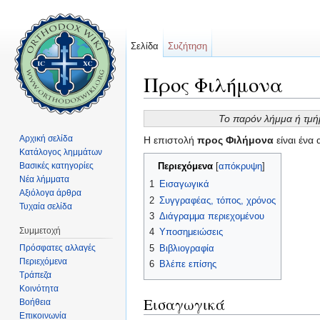
Σελίδα
Συζήτηση
Προς Φιλήμονα
Μετάβαση σε:
πλοήγηση
,
αναζήτηση
Το παρόν λήμμα ή τμή
Αρχική σελίδα
Η επιστολή
προς Φιλήμονα
είναι ένα 
Κατάλογος λημμάτων
Βασικές κατηγορίες
Περιεχόμενα
[
απόκρυψη
]
Νέα λήμματα
1
Εισαγωγικά
Αξιόλογα άρθρα
2
Συγγραφέας, τόπος, χρόνος
Τυχαία σελίδα
3
Διάγραμμα περιεχομένου
Συμμετοχή
4
Υποσημειώσεις
Πρόσφατες αλλαγές
5
Βιβλιογραφία
Περιεχόμενα
6
Βλέπε επίσης
Τράπεζα
Κοινότητα
Εισαγωγικά
Βοήθεια
Επικοινωνία