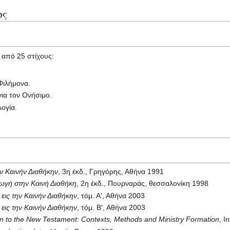
ος
ι από 25 στίχους:
Φιλήμονα.
ια τον Ονήσιμο.
λογία.
ην Καινήν Διαθήκην
, 3η έκδ., Γρηγόρης, Αθήνα 1991
ωγή στην Καινή Διαθήκη
, 2η έκδ., Πουρναράς, θεσσαλονίκη 1998
εις την Καινήν Διαθήκην
, τόμ. Α', Αθήνα 2003
εις την Καινήν Διαθήκην
, τόμ. Β', Αθήνα 2003
on to the New Testament: Contexts, Methods and Ministry Formation
, I