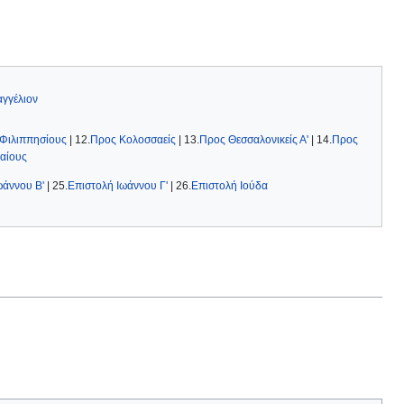
γγέλιον
Φιλιππησίους
| 12.
Προς Κολοσσαείς
| 13.
Προς Θεσσαλονικείς Α'
| 14.
Προς
αίους
ωάννου Β'
| 25.
Eπιστολή Ιωάννου Γ'
| 26.
Επιστολή Ιούδα