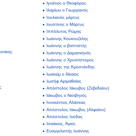
Ιγνάτιος ο Θεοφόρος
Ιλαρίων ο Γεωργιανός
Ιουλιανός μάρτυς
Ιουστίνος ο Μάρτυς
Ιππόλυτος Ρώμης
Ιωάννης Κουκουζέλης
Ιωάννης ο βαπτιστής
ονίκης
Ιωάννης ο Δαμασκηνός
Ιωάννης ο Χρυσόστομος
Ιωάννης της Κροστάνδης
Ιωακείμ ο δίκαιος
Ιωσήφ Αριμαθαίας
ς
Απόστολος Ιάκωβος (Ζεβεδαίου)
Ιάκωβος ο Νισιβηνός
Ιννοκέντιος Αλάσκας
Απόστολος Ιάκωβος (Αλφαίου)
Απόστολος Ιούδας
Ισαάκιος, Άγιος
Ευαγγελιστής Ιωάννης