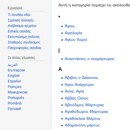
Αυτή η κατηγορία περιέχει τις ακόλουθ
Εργαλεία
Τι συνδέει εδώ
*
Σχετικές αλλαγές
Άγιος
Ανέβασμα αρχείου
Ειδικές σελίδες
Αγιολογία
Εκτυπώσιμη έκδοση
Αγίων Χοροί
Σταθερός σύνδεσμος
Πληροφορίες σελίδας
|
Σε άλλες γλώσσες
Αναστάσιος ο νεομάρτυρας
العربية
Α
Български
English
Άβιβος ο Διάκονος
Español
Άγιοι Ανάργυροι
Français
Άννα, Αγία
Македонски
Αββάς Όσιος
Português
Română
Αβούδιμος Μάρτυρας
Русский
Αγαθόδωρος Μάρτυρας
Αγαθόκλεια Μάρτυς
Αδαμαντίνη μάρτυς