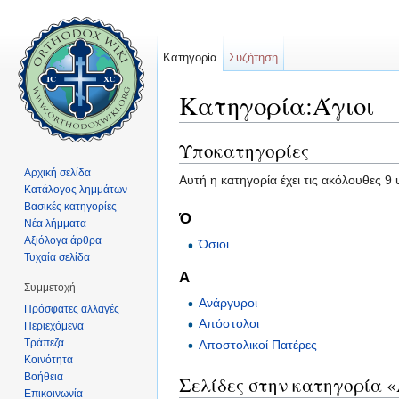
Κατηγορία
Συζήτηση
Κατηγορία:Άγιοι
Μετάβαση σε:
πλοήγηση
,
αναζήτηση
Υποκατηγορίες
Αρχική σελίδα
Αυτή η κατηγορία έχει τις ακόλουθες 9
Κατάλογος λημμάτων
Βασικές κατηγορίες
Ό
Νέα λήμματα
Αξιόλογα άρθρα
Όσιοι
Τυχαία σελίδα
Α
Συμμετοχή
Ανάργυροι
Πρόσφατες αλλαγές
Απόστολοι
Περιεχόμενα
Τράπεζα
Αποστολικοί Πατέρες
Κοινότητα
Βοήθεια
Σελίδες στην κατηγορία «
Επικοινωνία