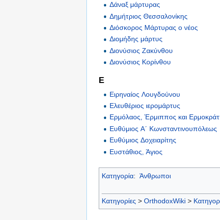
Δάναξ μάρτυρας
Δημήτριος Θεσσαλονίκης
Διόσκορος Μάρτυρας ο νέος
Διομήδης μάρτυς
Διονύσιος Ζακύνθου
Διονύσιος Κορίνθου
Ε
Ειρηναίος Λουγδούνου
Ελευθέριος ιερομάρτυς
Ερμόλαος, Έρμιππος και Ερμοκράτ
Ευθύμιος Α΄ Κωνσταντινουπόλεως
Ευθύμιος Δοχειαρίτης
Ευστάθιος, Άγιος
Κατηγορία
:
Άνθρωποι
Κατηγορίες
>
OrthodoxWiki
>
Κατηγορ