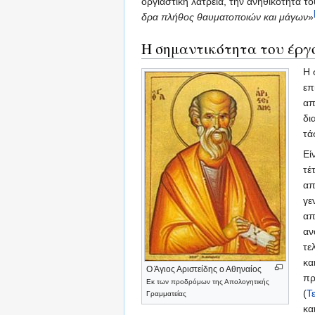
οργιαστική λατρεία, την ανηθικότητα τ
δρα πλήθος θαυματοποιών και μάγων
»
Η σημαντικότητα του έρ
Η 
επ
απ
δι
τά
Εί
τέ
απ
γε
απ
αν
τε
κα
Ο Άγιος Αριστείδης ο Αθηναίος
πρ
Εκ των προδρόμων της Απολογητικής
(
Τ
Γραμματείας
κα