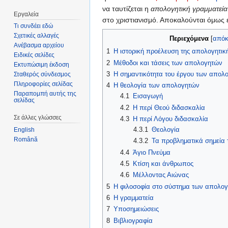
να ταυτίζεται η
απολογητική γραμματεία
Εργαλεία
στο χριστιανισμό. Αποκαλούνται όμως έτ
Τι συνδέει εδώ
Σχετικές αλλαγές
Περιεχόμενα
[
απόκ
Ανέβασμα αρχείου
1
Η ιστορική προέλευση της απολογητικ
Ειδικές σελίδες
2
Μέθοδοι και τάσεις των απολογητών
Εκτυπώσιμη έκδοση
3
Η σημαντικότητα του έργου των απολ
Σταθερός σύνδεσμος
Πληροφορίες σελίδας
4
Η θεολογία των απολογητών
Παραπομπή αυτής της
4.1
Εισαγωγή
σελίδας
4.2
Η περί Θεού διδασκαλία
Σε άλλες γλώσσες
4.3
Η περί Λόγου διδασκαλία
4.3.1
Θεολογία
English
Română
4.3.2
Τα προβληματικά σημεία 
4.4
Άγιο Πνεύμα
4.5
Κτίση και άνθρωπος
4.6
Μέλλοντας Αιώνας
5
Η φιλοσοφία στο σύστημα των απολο
6
Η γραμματεία
7
Υποσημειώσεις
8
Βιβλιογραφία