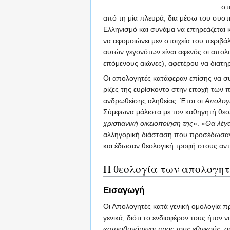
στ
από τη μία πλευρά, δια μέσω του συστ
Ελληνισμό και συνάμα να επηρεάζεται
να αφομοιώνει μεν στοιχεία του περιβ
αυτών γεγονότων είναι αφενός οι απολ
επόμενους αιώνες), αφετέρου να διατ
Οι απολογητές κατάφεραν επίσης να σ
ρίζες της ευρίσκοντο στην εποχή των 
ανδρωθείσης αληθείας. Έτσι οι
Απολογ
Σύμφωνα μάλιστα με τον καθηγητή θε
χριστιανική οικειοποίηση της
». «
Θα λέγ
αλληγορική διάσταση που προσέδωσαν 
και έδωσαν θεολογική τροφή στους αντ
Η θεολογία των απολογη
Εισαγωγή
Οι Απολογητές κατά γενική ομολογία 
γενικά, διότι το ενδιαφέρον τους ήταν
«
απευθυνόμενοι προς τους εθνικούς, ο