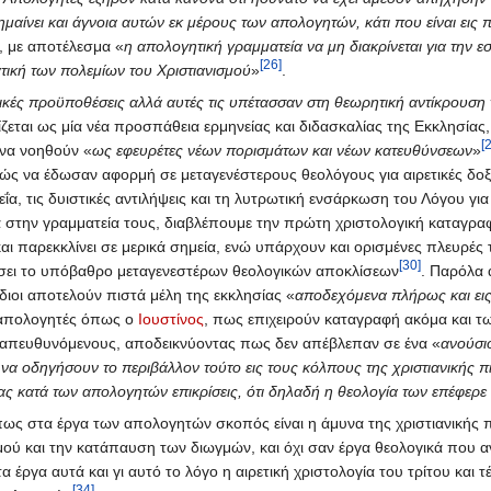
ημαίνει και άγνοια αυτών εκ μέρους των απολογητών, κάτι που είναι εις
ς, με αποτέλεσμα «
η απολογητική γραμματεία να μη διακρίνεται για την 
[26]
ική των πολεμίων του Χριστιανισμού
»
.
γικές προϋποθέσεις αλλά αυτές τις υπέτασσαν στη θεωρητική αντίκρουση
εται ως μία νέα προσπάθεια ερμηνείας και διδασκαλίας της Εκκλησίας,
[
 να νοηθούν «
ως εφευρέτες νέων πορισμάτων και νέων κατευθύνσεων
»
νώς να έδωσαν αφορμή σε μεταγενέστερους θεολόγους για αιρετικές δοξ
α, τις δυιστικές αντιλήψεις και τη λυτρωτική ενσάρκωση του Λόγου γι
α στην γραμματεία τους, διαβλέπουμε την πρώτη χριστολογική καταγρα
και παρεκκλίνει σε μερικά σημεία, ενώ υπάρχουν και ορισμένες πλευρέ
[30]
σει το υπόβαθρο μεταγενεστέρων θεολογικών αποκλίσεων
. Παρόλα 
ίδιοι αποτελούν πιστά μέλη της εκκλησίας «
αποδεχόμενα πλήρως και εις 
 απολογητές όπως ο
Ιουστίνος
, πως επιχειρούν καταγραφή ακόμα και τ
 απευθυνόμενους, αποδεικνύοντας πως δεν απέβλεπαν σε ένα «
ανούσι
ό να οδηγήσουν το περιβάλλον τούτο εις τους κόλπους της χριστιανική
νας κατά των απολογητών επικρίσεις, ότι δηλαδή η θεολογία των επέφερ
 πως στα έργα των απολογητών σκοπός είναι η άμυνα της χριστιανικής 
μού και την κατάπαυση των διωγμών, και όχι σαν έργα θεολογικά που α
έργα αυτά και γι αυτό το λόγο η αιρετική χριστολογία του τρίτου και τέ
[34]