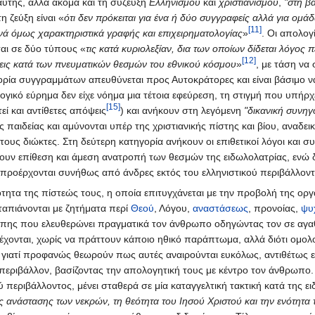
αυτής, αλλά ακόμα και τη σύζευξη
Ελληνισμού
και
χριστιανισμού
,
"στη β
 ζεύξη είναι «
ότι δεν πρόκειται για ένα ή δύο συγγραφείς αλλά για ομ
[11]
ινά όμως χαρακτηριστικά γραφής και επιχειρηματολογίας
»
. Οι απολογ
ται σε δύο τύπους «
τις κατά κυριολεξίαν, δια των οποίων δίδεται λόγος π
[12]
σεις κατά των πνευματικών θεσμών του εθνικού κόσμου
»
, με τάση να
ορία συγγραμμάτων απευθύνεται προς Αυτοκράτορες και είναι βάσιμο ν
ογικό εύρημα δεν είχε νόημα μια τέτοια εφεύρεση, τη στιγμή που υπήρ
[15]
εί και αντίθετες απόψεις
) και ανήκουν στη λεγόμενη
"δικανική συνηγ
 παιδείας και αμύνονται υπέρ της χριστιανικής πίστης και βίου, αναδε
τους διώκτες. Στη δεύτερη κατηγορία ανήκουν οι επιθετικοί λόγοι και 
ώκουν επίθεση και άμεση ανατροπή των θεσμών της ειδωλολατρίας, ενώ δι
ροέρχονται συνήθως από άνδρες εκτός του ελληνιστικού περιβάλλον
ητα της πίστεώς τους, η οποία επιτυγχάνεται με την προβολή της ορ
ταπιάνονται με ζητήματα περί
Θεού
, Λόγου,
αναστάσεως
, προνοίας,
ψυ
άπης που ελευθερώνει πραγματικά τον άνθρωπο οδηγώντας τον σε αγαθ
δέχονται, χωρίς να πράττουν κάποιο ηθικό παράπτωμα, αλλά διότι ομολ
ς, γιατί προφανώς θεωρούν πως αυτές αναιρούνται ευκόλως, αντιθέτως
περιβάλλον, βασίζοντας την απολογητική τους με κέντρο τον άνθρωπο.
 περιβάλλοντος, μένει σταθερά σε μία καταγγελτική τακτική κατά της 
ς ανάστασης των νεκρών, τη θεότητα του Ιησού Χριστού και την ενότητα 