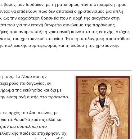
 σε βάρος των Ιουδαίων, με τη ματιά όμως πάντα στραμμένη προς
ντας να επιδείξουν πως δεν αποτελεί ο χριστιανισμός μία απλή
ό, ως την αρχαιότερη θρησκεία που η αρχή της αναγόταν στην
 κάτι που για την εποχή θεωρείτο συνώνυμο της παράνομης
ήκες που αντιμετώπιζε η χριστιανική κοινότητα της εποχής, στόχος
ατού, του χριστιανικού ποιμνίου. Έτσι η απολογητική προσπάθεια
ς πολιτειακής συμπεριφοράς και τη διάδοση της χριστιανικής
κή τους. Το
Νόμο
και την
τέχει ρόλο παιδαγωγίας, εν
ήρωμα της εκκλησίας και όχι με
ία την εφαρμογή αυτής στο πρόσωπο
 τις αρχές του 4ου αιώνος, με
 για το Ρωμαϊκό κράτος αλλά και
"ήταν μία συμπίληση από
ελληνικής παιδείας επιχείρησαν όχι
[10]