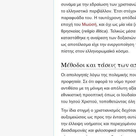
συνάμα με την εδραίωση των χριστιανώ
το ελληνιστικό περιβάλλον. Έτσι στόχο
παραφυάδα του. Η ταυτόχρονη απόδειξη
εποχή του
Μωϋσή
, και όχι ως μία νέα (
θρησκείας (
religio illitica
). Τελικώς μέσ
καταστάθηκε η αναίρεση των δοξασιών 
ως αποτέλεσμα είχε την ενεργοποίηση 
πίστης στον ελληνορωμαϊκό κόσμο.
Μέθοδοι και τάσεις των 
Οι
απολογητές
λόγω της πολεμικής πο
προφητεία
. Σε ότι αφορά το νόμο προ
αντιθέσει με τη μόνιμη και απόλυτη αξ
εθνικιστική προοπτική όπως οι Ιουδαί
του Ιησού Χριστού, τοποθετώντας όλη
Την ίδια στιγμή ο χριστιανισμός δεχότα
αυξομειώσεις ως προς την ένταση αυτών
την έλλειψη νοήματος και περιεχομένου
δεισιδαιμονίες και φιλοσοφικά αποσπάσ