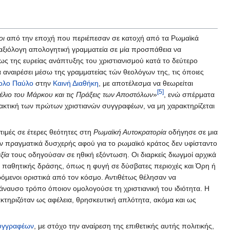
οι
από την εποχή που περιέπεσαν σε κατοχή από τα Ρωμαϊκά
 αξιόλογη απολογητική γραμματεία σε μία προσπάθεια να
ως της ευρείας ανάπτυξης του χριστιανισμού κατά το δεύτερο
 αναιρέσει μέσω της γραμματείας τών θεολόγων της, τις όποιες
ολο Παύλο
στην
Καινή Διαθήκη
, με αποτέλεσμα να θεωρείται
[5]
γέλιο του Μάρκου και τις Πράξεις των Αποστόλων
»
, ενώ σπέρματα
 τακτική των πρώτων χριστιανών συγγραφέων, να μη χαρακτηρίζεται
τιμές σε έτερες θεότητες στη
Ρωμαϊκή Αυτοκρατορία
οδήγησε σε μια
ταν πραγματικά δυσχερής αφού για το ρωμαϊκό κράτος δεν υφίσταντο
ξία
τους οδηγούσαν σε ηθική εξόντωση. Οι διαρκείς διωγμοί αρχικά
 παθητικής δράσης, όπως η φυγή σε δύσβατες περιοχές και Όρη ή
όμενοι οριστικά από τον κόσμο. Αντιθέτως θέλησαν να
βάναυσο τρόπο όποιον ομολογούσε τη χριστιανική του ιδιότητα. Η
κτηριζόταν ως αφέλεια, θρησκευτική απλότητα, ακόμα και ως
συγγραφέων
, με στόχο την αναίρεση της επιθετικής αυτής πολιτικής,