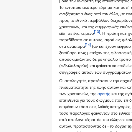
μόνο την αναίρεση της επιθετικότητας 
Το εντυπωσιακότερο εύρημα κατ αυτή τη
ανεξάρτητα ο ένας από τον άλλο, με κο
προς το εθνικό περιβάλλον διαχωρίζον
χριστιανών, και τας συγγραφικάς επιθέ
[13]
είδη σε ένα κείμενο
. Η πρώτη κατηγ
παρεδίδεντο σε αυτούς, αφού ως φιλολ
[14]
στα ανάκτορα
(αν και έχουν εκφραστ
ξεκάθαρο πως μετείχαν της φιλοσοφικής
αποδοκιμάζοντας δε με νηφάλιο τρόπο 
(
ειδωλολατρών
) και φαίνεται να επιδι
συγγραφείς αυτών των συγγραμμάτων π
Οι απολογητές προτάσσουν την αρχαιότ
πνευματικότητα της ζωής αυτών και κα
των χριστιανών, της
αρετής
και της αγ
επιτίθενται για τους διωγμούς που επι
επιμένουν τόσο στις λαϊκές κατηγορίε
τόσο παράλογες φαίνονταν στο εθνικό 
από απολογητές εκτός του ελληνιστικού
αυτών, προτάσσοντας δε «
το δόγμα τη