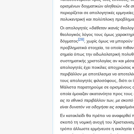
ορισμένων δογματικών αληθειών «
δε σ
περιορίζεται σε απολογητικές ερμηνείε
πολυκεντρική και πολύπλοκη προβληματ
Οι απολογητές «
διέθεταν ικανές θεολο
θεολογικός λόγος τους όμως χαρακτηρίζ
[28]
δόγματος
, χωρίς όμως να μπορούν
προβληματικά στοιχεία, τα οποία πιθα
σημεία όπως την ειδωλολατρική πολυθεΐ
συστηματικής χριστολογίας αν και μέσ
απολογητές έχει ποικίλες αποχρώσεις 
περιβάλλον με αποτέλεσμα να αποτελέ
τους απολογητές φιλοσόφους, διότι οι 
Μάλιστα παρατηρούμε σε ορισμένους
οποία έμοιαζαν ακατανόητα προς τους
εις το εθνικό περιβάλλον των, με σκοπ
είναι δυνατόν να οδηγήσει εις εσφαλμέ
Εν κατακλείδι θα πρέπει να αναφερθεί
σκοπό τη νομική ανοχή του Χριστιανισ
τρόπο άλλωστε ερμήνευσε η εκκλησία τα 