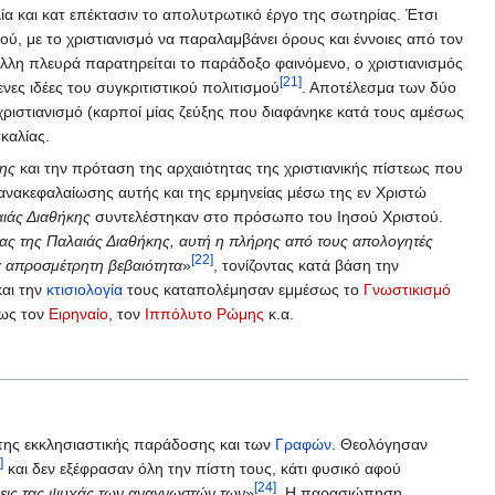
ία και κατ επέκτασιν το απολυτρωτικό έργο της σωτηρίας. Έτσι
ύ, με το χριστιανισμό να παραλαμβάνει όρους και έννοιες από τον
άλλη πλευρά παρατηρείται το παράδοξο φαινόμενο, ο χριστιανισμός
[21]
ες ιδέες του συγκριτιστικού πολιτισμού
. Αποτέλεσμα των δύο
χριστιανισμό (καρποί μίας ζεύξης που διαφάνηκε κατά τους αμέσως
καλίας.
κης
και την πρόταση της αρχαιότητας της χριστιανικής πίστεως που
 ανακεφαλαίωσης αυτής και της ερμηνείας μέσω της εν Χριστώ
ιάς Διαθήκης
συντελέστηκαν στο πρόσωπο του Ιησού Χριστού.
ας της Παλαιάς Διαθήκης, αυτή η πλήρης από τους απολογητές
[22]
ια απροσμέτρητη βεβαιότητα
»
, τονίζοντας κατά βάση την
και την
κτισιολογία
τους καταπολέμησαν εμμέσως το
Γνωστικισμό
πως τον
Ειρηναίο
, τον
Ιππόλυτο Ρώμης
κ.α.
 της εκκλησιαστικής παράδοσης και των
Γραφών
. Θεολόγησαν
]
και δεν εξέφρασαν όλη την πίστη τους, κάτι φυσικό αφού
[24]
 εις τας ψυχάς των αναγνωστών των
»
. Η παρασιώπηση