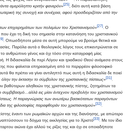
[25]
 πάντα αμερόληπτο κριτήν φανερόν
»
, διότι αυτή κατά βάση
εσωτερική της συνοχή και συνέχεια, αφού προσδιοριζόταν από την
[27]
 των επιχειρημάτων των πολεμίων του Χριστιανισμού
»
. Ο
 που έχει τη δική του σημασία στην κατανόηση του χριστιανικού
29]
. Οπωσδήποτε μέσα σε αυτή μπορούμε να βρούμε θετικά και
ασίες. Παρόλα αυτά ο θεολογικός λόγος τους επικεντρώνεται σε
α το ανθρώπινο γένος και όχι τόσο στην καταγραφή μίας
φή. Η διδασκαλία δε περί
Λόγου
και
τριαδικού Θεού
ανάμεσα στους
ς της που φαίνεται επηρεασμένη από το περιρρέον φιλοσοφικό
αυτά θα πρέπει να γίνει αντιληπτό πως αυτή η διδασκαλία δε ποιεί
[31]
όλην την έκτασην το σύμβολον της χριστιανικής πίστεως
»
.
ων βαθύτερων αληθειών της χριστιανικής πίστης, ζητημάτων τα
ο συμβιβασμό…αλλά εις μίαν έντεχνον προβολήν του χριστιανισμού
ς πίστεως. Η παραγνώρισις των ανωτέρω βασικότατων παραγόντων
[32]
ε δια της φιλοσοφίας παραφθοράν του χριστιανισμού
»
.
πίστης έναντι των ρωμαϊκών αρχών και της διανόησης, με απώτερο
[33]
ναπτύσσουν το δόγμα της εκκλησίας για το Χριστό
. Με τον ίδιο
ταρτου αιώνα έχει αλλού τις ρίζες της και όχι σε οποιαδήποτε