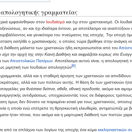
ς απολογητικής γραμματείας
ρχικά εμφανίσθηκαν στον
Ιουδαϊσμό
και όχι στον χριστιανισμό. Οι
Ιουδαί
οξενώσεως, αν και όχι ιδιαίτερα έντονο, με αποτέλεσμα να αναπτύξουν
περιβάλλοντος και γενικότερα του πνεύματος της εποχής. Την εποχή όμ
τάσταση εισήλθε ο
χριστιανισμός
, ο οποίος τώρα βρέθηκε στην ανάγκη να
κή διάθεση μάλιστα των χριστιανών ήδη εκπροσωπείται από τον
Απόστ
 είχε την αρχή της στην Καινή Διαθήκη και εκφράζεται κυρίως στο Ευαγ
α των
Αποστολικών Πατέρων
. Αποτέλεσμα αυτού είναι, η απολογητική
[6]
ως μιμητική των Ιουδαίων απολογητών
.
 γραμματεία, αλλά και η σταθερή άρνηση των χριστιανών να αποδίδουν 
υτοκράτορες, αλλά και των πολιτών αυτής. Η θέση δε των χριστιανών ή
αταγγελίες για
θυέστεια δείπνα
,
αθεΐα
,
εθνική προδοσία
, ακόμα και
αιμομι
ενεργητικής αντιδράσεως, υποχρεώνοντάς τους σε διάφορους τρόπους
αση όμως δεν δύνατο να παραμένει εσαεί για τους χριστιανούς, αποσυρ
ωνία η οποία ενώ επέτρεπε τη θρησκευτική ελευθερία, αντιμετώπιζε με 
τα ήταν τέτοια, που ακόμα και η μαρτυρική διάθεσή των πιστών χαρα
ε από τα σπλάχνα των λογίων της εποχής ένα κύμα
εκκλησιαστικών 