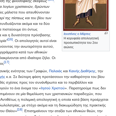
άση της φιλοσοφικής σκέψεως
"
.
άδα λογίων χριστιανών, δρώντων
ίες μάλιστα που απευθύνονταν
ερί της πίστεως και του βίου των
 συνδυάζονται ακόμα και τα δύο
α πιστεύουμε ότι όντως
Ιουστίνος ο Μάρτυς
χε και η δυνατότητα πρόσβασης
Η κορυφαία απολογητική
[16]
ορία"
. Οι απολογητές αυτοί είναι
προσωπικότητα του 2ου
ικνύοντας την ανωτερότητα αυτού,
αιώνος
συγγράμματα κατά των
εθνικών
ακρίνονται από ιδιαίτερο ζήλο. Οι
[17]
τος
.
γανικής ενότητας των Γραφών,
Παλαιάς
και
Καινής Διαθήκης
, την
χής
κ.α. Σε δεύτερη φάση προτάσσουν την καθαρότητα του βίου
ές σχέσεις προς τον συνάνθρωπο και το περιβάλλον και
ογούν το ένα όνομα του «
Ιησού Χριστού
». Παρατηρούμε πως δεν
 επιμένουν σε μία θεμελίωση των χριστιανικών παραδοχών, που
 Αντιθέτως η πολεμική απολογητική η οποία κατά βάση προέρχεται
ειδωλολατρίας, με στόχο ακόμα και τη διακωμώδηση της πρακτικής
[18]
του Θείου
»
. Επισημαίνουν την αταξία των εθνικών θεών, την