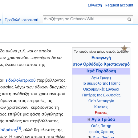
Σύνδεση
Request account
Αναζήτηση
α
Προβολή ιστορικού
2ο αιώνα μ.Χ. και οι οποίοι
Το παρόν είναι τμήμα σειράς άρθρων
νων χριστιανών…αφετέρου δε να
Εισαγωγή
ε, ένεκα του τύπου της
στον Ορθόδοξο Χριστιανισμό
Ιερά Παράδοση
Αγία Γραφή
και
ειδωλολατρικού
περιβάλλοντος
Το σύμβολο της Πίστης
 εξουσίας λόγω των άδικων διωγμών
Οικουμενικές Σύνοδοι
 και η ανάδειξη του χριστιανισμού
Πατέρες της Εκκλησίας
ρώντας στις επιρροές, τις
Θεία Λειτουργία
ων χριστιανών, κερδίζοντας τη
Κανόνες
Εικόνες
, πως επήλθε μια φάση σύγκλησης
Η
Αγία Τριάδα
ής παιδείας και περιβάλλοντος.
Θεός Πατήρ
[3]
Κοδράτος
, αλλά θεμελιωτές της
Ιησούς Χριστός
γίων
. Η κοινή εντύπωση που θέλει
Το
Άγιο Πνεύμα