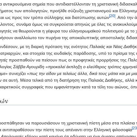
α αντικρουόμενα σημεία που αντιδιαστέλλονταν τη χριστιανική διδασκαλ
ήματος των απολογητών, προήλθε σύζευξη χριστιανισμού και Ελληνισμο
[20]
 και ως προς τον τρόπο σύλληψης και διατύπωσης αυτών
. Από την 
άλλοντος, συνάμα όμως να συγκρούεται απηνώς με όλες τις ανακυκλούμεν
ογητές να θεωρούνται η γέφυρα του ελληνορωμαϊκού πολιτισμού με το 
ηρήσουν αναλλοίωτο τον πυρήνα της αποκαλυπτικής αποστολικής διδασ
υνδέσουν, με τη διαρκή πρόταση της ενότητος
Παλαιάς και Νέας Διαθή
πατριαρχών, και στοιχεία της ιουδαϊκής παράδοσης, υπό το πρίσμα της
ητές
προσπαθούν να πείσουν πως οι προφητικές προρρήσεις της
Παλα
ολογίας
Σάββα Αγουρίδη
«
προκαλεί έκπληξη ο ελεύθερος τρόπος ερμηνεί
αμε
» συνεχίζει «
πως την είδαν με τελείως άλλα, δικά τους μάτια και με μ
σε αυτή. Μέσα τελικά από τη διατήρηση της Παλαιάς Διαθήκης, αλλά 
ιαιρετικούς συγγραφείς που εμφανίστηκαν κατά τα τέλη του αιώνος, ό
τών
προσπάθησαν να παρουσιάσουν τη χριστιανική πίστη μέσα στα πλαίσια
[23
 να αντιπαραθέσουν την πίστη τους απέναντι στην Ελληνική φιλοσοφία
ι Απολογητές εξήρον κατά κανόνα ότι ηδύνατο να έχει άμεσον απήχησην