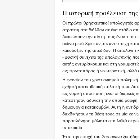
Η ιστορική προέλευση τη
Οι πρώτοι θρησκευτικοί απολογητές α
στρατεύματα διήλθαν σε ένα στάδιο απ
δικαιώσουν την πίστη τους έναντι του 
αιώνα μετά Χριστόν, σε αντίστοιχη κα
κακοδοξίες της απέδιδαν. Η απολογητι
«
φυσική συνέχεια της απολογητικής που
αυτής ανευρίσκουμε και στη γραμματεί
ως πρωτοπόρος ή νεωτεριστική, αλλά 
Η εναντίον του χριστιανισμού πολεμική
εχθρική και επιθετική πολιτική τους Α
ως νομική υπόσταση, ενώ οι διαρκείς κ
κατέστησαν αδύνατη την όποια μορφή 
δημιουργία κατακομβών. Αυτή η αντίδρ
διεκδικήσουν τη θέση τους σε μία κοιν
παραπλάνηση μάλιστα στα λαϊκά στρώμα
υποκρισία.
Έτσι την εποχή του
2ου αιώνα
ξεπήδησ