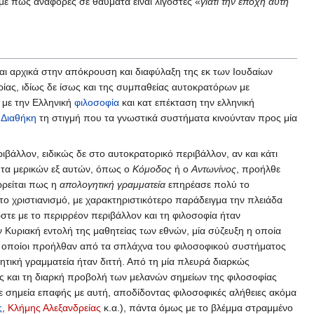
ύμε πως αναφορές σε θαύματα είναι λιγοστές «
γιατί την εποχή αυτή
ιται αρχικά στην απόκρουση και διαφύλαξη της εκ των Ιουδαίων
ας, ιδίως δε ίσως και της συμπαθείας αυτοκρατόρων με
 με την Ελληνική
φιλοσοφία
και κατ επέκταση την ελληνική
 Διαθήκη
τη στιγμή που τα γνωστικά συστήματα κινούνταν προς μία
βάλλον, ειδικώς δε στο αυτοκρατορικό περιβάλλον, αν και κάτι
τητα μερικών εξ αυτών, όπως ο
Κόμοδος
ή ο
Αντωνίνος
, προήλθε
ωρείται πως η
απολογητική γραμματεία
επηρέασε πολύ το
 το χριστιανισμό, με χαρακτηριστικότερο παράδειγμα την πλειάδα
τε με το περιρρέον περιβάλλον και τη φιλοσοφία ήταν
ν Κυριακή εντολή της μαθητείας των εθνών, μία σύζευξη η οποία
 οποίοι προήλθαν από τα σπλάχνα του φιλοσοφικού συστήματος
ητική γραμματεία ήταν διττή. Από τη μία πλευρά διαρκώς
ώς και τη διαρκή προβολή των μελανών σημείων της φιλοσοφίας
κε σημεία επαφής με αυτή, αποδίδοντας φιλοσοφικές αλήθειες ακόμα
ς
,
Κλήμης Αλεξανδρείας
κ.α.), πάντα όμως με το βλέμμα στραμμένο