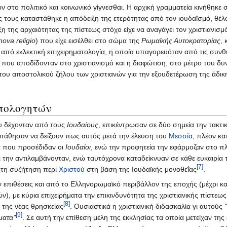
ν στο πολιτικό και κοινωνικό γίγνεσθαι. Η αρχική γραμματεία κινήθηκε
ς τους καταστάθηκε η απόδειξη της ετερότητας από τον ιουδαϊσμό, θέλο
 της αρχαιότητας της πίστεως στόχο είχε να αναγάγει τον χριστιανισμ
nova religio
) που είχε εισέλθει στο σώμα της
Ρωμαϊκής Αυτοκρατορίας
,
α από εκλεκτική επιχειρηματολογία, η οποία υπαγορευόταν από τις συνθ
που αποδίδονταν στο χριστιανισμό και η διαφώτιση, στο μέτρο του δυν
του αποστολικού ζήλου των χριστιανών για την εξουδετέρωση της άδικη
απολογητών
υ δέχονταν από τους
Ιουδαίους
, επικέντρωσαν σε δύο σημεία την τακτι
σπάθησαν να δείξουν πως αυτός μετά την έλευση του
Μεσσία
, πλέον κα
ία που προσέδιδαν οι
Ιουδαίοι
, ενώ την προφητεία την εφάρμοζαν στο πλ
οι την αντιλαμβάνονταν, ενώ ταυτόχρονα καταδείκνυαν σε κάθε ευκαιρ
[7]
 τη συζήτηση περί
Χριστού
στη βάση της Ιουδαϊκής μονοθεΐας
.
ν επιθέσεις και από το Ελληνορωμαϊκό περιβάλλον της εποχής (μέχρι και
), με κύρια επιχειρήματα την επικινδυνότητα της χριστιανικής πίστεως
[8]
 της νέας θρησκείας
. Ουσιαστικά η χριστιανική διδασκαλία γι αυτούς
[9]
ματα"
. Σε αυτή την επίθεση μέλη της εκκλησίας τα οποία μετείχαν της 