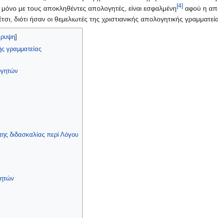
[4]
μόνο με τους αποκληθέντες απολογητές, είναι εσφαλμένη
αφού η απο
σι, διότι ήσαν οι θεμελιωτές της χριστιανικής απολογητικής γραμματεί
ρυψη
]
ής γραμματείας
ογητών
της διδασκαλίας περί Λόγου
γητών