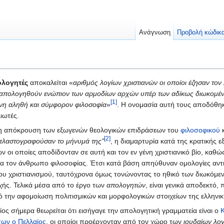
Ανάγνωση
Προβολή κώδικ
λογητές
αποκαλείται «
αριθμός λογίων χριστιανών οι οποίοι έζησαν τον 
 απολογηθούν ενώπιον των αρμοδίων αρχών υπέρ των αδίκως διωκομέ
[1]
όνη αληθή και σύμφορον φιλοσοφία
»
. Η ονομασία αυτή τους αποδόθηκ
ιωτές.
η απόκρουση των εξωγενών θεολογικών επιδράσεων του
φιλοσοφικού
[2]
 πλαστογραφούσαν το μήνυμά της"
, η διαμαρτυρία κατά της κρατικής
οι οποίες αποδίδονταν σε αυτή και τον εν γένη χριστιανικό βίο, καθώς
α τον άνθρωπο φιλοσοφίας. Έτσι κατά βάση απηύθυναν ομολογίες αντιδ
 του χριστιανισμού, ταυτόχρονα όμως τονώνοντας το ηθικό των διωκόμεν
χής. Τελικά μέσα από το έργο των
απολογητών
, είναι γενικά αποδεκτό
ό την αφομοίωση πολιτισμικών και μορφολογικών στοιχείων της ελληνικ
ος σήμερα θεωρείται ότι εισήγαγε την απολογητική γραμματεία είναι ο
των ο Πελλαίος
, οι οποίοι προέρχονταν από τον χώρο των
ιουδαίων λο