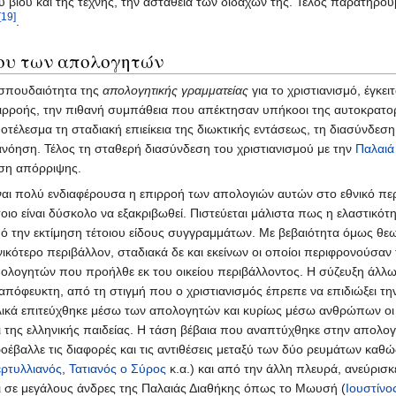
ου βίου και της τέχνης, την αστάθεια των διδαχών της. Τέλος παρατηρο
[19]
.
γου των απολογητών
σπουδαιότητα της
απολογητικής γραμματείας
για το χριστιανισμό, έγκε
ιρροής, την πιθανή συμπάθεια που απέκτησαν υπήκοοι της αυτοκρατορί
οτέλεσμα τη σταδιακή επιείκεια της διωκτικής εντάσεως, τη διασύνδεση
ανόηση. Τέλος τη σταθερή διασύνδεση του χριστιανισμού με την
Παλαιά
ση απόρριψης.
ναι πολύ ενδιαφέρουσα η επιρροή των απολογιών αυτών στο εθνικό περι
τοιο είναι δύσκολο να εξακριβωθεί. Πιστεύεται μάλιστα πως η ελαστικό
ό την εκτίμηση τέτοιου είδους συγγραμμάτων. Με βεβαιότητα όμως θε
νικότερο περιβάλλον, σταδιακά δε και εκείνων οι οποίοι περιφρονούσαν
ολογητών που προήλθε εκ του οικείου περιβάλλοντος. Η σύζευξη άλλωσ
απόφευκτη, από τη στιγμή που ο χριστιανισμός έπρεπε να επιδιώξει τη
λικά επιτεύχθηκε μέσω των απολογητών και κυρίως μέσω ανθρώπων οι
ι της ελληνικής παιδείας. Η τάση βέβαια που αναπτύχθηκε στην απολογ
οέβαλλε τις διαφορές και τις αντιθέσεις μεταξύ των δύο ρευμάτων καθ
ερτυλλιανός
,
Τατιανός ο Σύρος
κ.α.) και από την άλλη πλευρά, ανεύρισ
ι σε μεγάλους άνδρες της Παλαιάς Διαθήκης όπως το Μωυσή (
Ιουστίνο