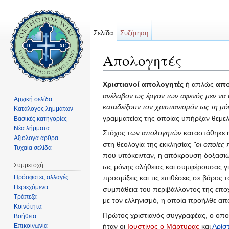
Σελίδα
Συζήτηση
Απολογητές
Μετάβαση σε:
πλοήγηση
,
αναζήτηση
Χριστιανοί απολογητές
ή απλώς
απο
ανέλαβον ως έργον των αφενός μεν να
Αρχική σελίδα
καταδείξουν τον χριστιανισμόν ως τη μ
Κατάλογος λημμάτων
γραμματείας της οποίας υπήρξαν θεμελ
Βασικές κατηγορίες
Νέα λήμματα
Στόχος των
απολογητών
καταστάθηκε 
Αξιόλογα άρθρα
στη θεολογία της εκκλησίας
"οι οποίες
Τυχαία σελίδα
που υπόκεινταν, η απόκρουση δοξασιών 
Συμμετοχή
ως μόνης αλήθειας και συμφέρουσας γι
Πρόσφατες αλλαγές
προσμίξεις και τις επιθέσεις σε βάρος
Περιεχόμενα
συμπάθεια του περιβάλλοντος της επο
Τράπεζα
με τον ελληνισμό, η οποία προήλθε απ
Κοινότητα
Πρώτος χριστιανός συγγραφέας, ο οποί
Βοήθεια
Επικοινωνία
ήταν οι
Ιουστίνος ο Μάρτυρας
και
Αρίσ