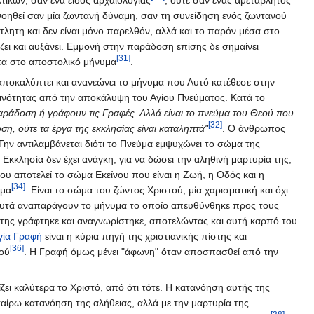
ικών, σαν ένα είδος αρχαιολογίας
, ούτε σαν ένας αμετάβλητος
νοηθεί σαν μία ζωντανή δύναμη, σαν τη συνείδηση ενός ζωντανού
λητη και δεν είναι μόνο παρελθόν, αλλά και το παρόν μέσα στο
 ζει και αυξάνει. Εμμονή στην παράδοση επίσης δε σημαίνει
[31]
ητα στο αποστολικό μήνυμα
.
αποκαλύπτει και ανανεώνει το μήνυμα που Αυτό κατέθεσε στην
 κοινότητας από την αποκάλυψη του Αγίου Πνεύματος. Κατά το
αράδοση ή γράφουν τις Γραφές. Αλλά είναι το πνεύμα του Θεού που
[32]
οση, ούτε τα έργα της εκκλησίας είναι καταληπτά"
. Ο άνθρωπος
Την αντιλαμβάνεται διότι το Πνεύμα εμψυχώνει το σώμα της
 Εκκλησία δεν έχει ανάγκη, για να δώσει την αληθινή μαρτυρία της,
που αποτελεί το σώμα Εκείνου που είναι η Ζωή, η Οδός και η
[34]
ιμα
. Είναι το σώμα του ζώντος Χριστού, μία χαρισματική και όχι
 αυτά αναπαράγουν το μήνυμα το οποίο απευθύνθηκε προς τους
 της γράφτηκε και αναγνωρίστηκε, αποτελώντας και αυτή καρπό του
γία Γραφή
είναι η κύρια πηγή της χριστιανικής πίστης και
[36]
εού
. H Γραφή όμως μένει "άφωνη" όταν αποσπασθεί από την
ίζει καλύτερα το Χριστό, από ότι τότε. Η κατανόηση αυτής της
εταίρω κατανόηση της αλήθειας, αλλά με την μαρτυρία της