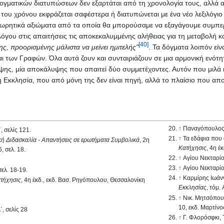
ν δογματικών διατυπώσεων δεν εξαρτάται από τη χρονολογία τους, αλλά
του χρόνου εκφράζεται σαφέστερα ή διατυπώνεται με ένα νέο λεξιλόγιο γ
 θεωρητικά αξιώματα από τα οποία θα μπορούσαμε να εξαγάγουμε συμπερ
λόγου στις απαιτήσεις τις αποκεκαλυμμένης αλήθειας για τη μεταβολή 
[40]
ς, προορισμένης μάλιστα να μείνει ημιτελής"
. Τα δόγματα λοιπόν εί
ι των Γραφών. Όλα αυτά ζουν και συνταιριάζουν σε μια αρμονική ενότ
ψης, μία αποκάλυψης που απαιτεί δύο συμμετέχοντες. Αυτόν που μιλά κα
 η Εκκλησία, που από μόνη της δεν είναι πηγή, αλλά το πλαίσιο που απ
↑
Παναγόπουλος,
, σελίς 121.
↑
Τα εδάφια που
κή Διδασκαλία - Απαντήσεις σε ερωτήματα Συμβολικά
, 2η
Κατήχησις
, 4η έ
, σελ. 18.
↑
Αγίου Νεκταρίου
↑
Αγίου Νεκταρίου
σελ. 18-19.
↑
Καρμίρης Ιωάν
τήχησις
, 4η έκδ., εκδ. Βασ. Ρηγόπουλου, Θεσσαλονίκη
Εκκλησίας
, τόμ.
↑
Νικ. Μητσόπου
10, εκδ. Μαρτίνο
΄, σελίς 28
↑
Γ. Φλορόσφκι, 