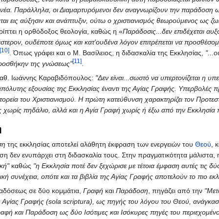
τε νέα. Παράλληλα, οι Διαμαρτυρόμενοι δεν αναγνωρίζουν την παράδοση
αι εις αύξησιν και ανάπτυξιν, ούτω ο χριστιανισμός θεωρούμενος ως ζωή 
ίπτει η ορθόδοξος θεολογία, καθώς η «
Παράδοσις...δεν επιδέχεται αυ
τερον, ουδέποτε όμως και κατ'ουδένα λόγον επιτρέπεται να προσθέσομεν
[10]
. Όπως γράφει και ο Μ. Βασίλειος, η διδασκαλία της Εκκλησίας,
"...
[11]
προσθήκην της γνώσεως"
.
καθ. Ιωάννης Καραβιδόπουλος:
"Δεν είναι...σωστό να υπερτονίζεται η υ
απόλυτης εξουσίας της Εκκλησίας έναντι της Αγίας Γραφής. Υπερβολές π
πορεία του Χριστιανισμού. Η πρώτη κατεύθυνση χαρακτηρίζει τον Προτεσ
ς χωρίς πηδάλιο, αλλά και η Αγία Γραφή χωρίς ή έξω από την Εκκλησία
η
ση
της εκκλησίας αποτελεί αλάθητη έκφραση των ενεργειών του
Θεού
, 
εση δεν ενυπάρχει στη διδασκαλία τους. Στην πραγματικότητα μάλιστα,
κή"
καθώς
"η Εκκλησία ποτέ δεν ξεχώρισε με τέτοια έμφαση αυτές τις δύ
κή συνέχεια, οπότε και τα βιβλία της Αγίας Γραφής αποτελούν το πιο εκλ
ραδόσεως σε δύο κομμάτια,
Γραφή
και
Παράδοση
, πηγάζει από την
"Μετ
ς Αγίας Γραφής (sola scriptura), ως πηγής του λόγου του Θεού, ανάγκ
αφή και Παράδοση ως δύο Ισότιμες και Ισόκυρες πηγές του περιεχομένο