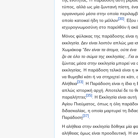
της ενότητας. Η παράδοση αυτή βέβαια
τύπος, αλλά ως μία ζωντανή πίστη, έν
οργανισμού μέσα στην οποία περιλαμβά
[30]
οποίο κατοικεί ήδη το μέλλον
. Εξου
ισχυρογνωμοσύνη στο παρελθόν ή ακόμ
Μόνος φύλακας της παράδοσης είναι η 
εκκλησία. Δεν είναι λοιπόν απλώς μια 
Χωμιάκοφ
"δεν είναι τα άτομα, ούτε 
ζει σε όλο το σώμα της εκκλησίας...Για 
ζώντας μέσα στην εκκλησία μπορεί να 
εκκλησίας. Η παράδοση τελικά είναι η ι
να θυμηθεί κάτι ή να στηριχτεί σε κάτ
[33]
Αλήθεια
. Η Παράδοση είναι η ίδια η
απλώς ιστορική αρχή. Αποτελεί δε το
[35]
παραλήπτες
. Η Εκκλησία είναι αυτ
Αγίου Πνεύματος, όπως η όλη παράδοση
διδασκαλίας, η οποία μαρτυρεί τη διδ
[37]
Παράδοση
.
Η αλήθεια στην εκκλησία δόθηκε μία φ
αλήθειας όμως είναι προοδευτική. Η αν