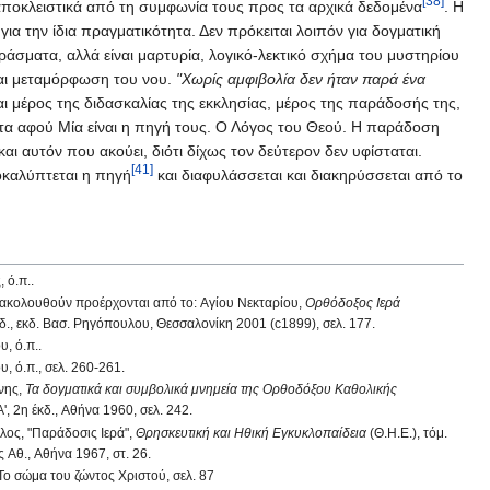
[38]
 αποκλειστικά από τη συμφωνία τους προς τα αρχικά δεδομένα
. Η
ια την ίδια πραγματικότητα. Δεν πρόκειται λοιπόν για δογματική
άσματα, αλλά είναι μαρτυρία, λογικό-λεκτικό σχήμα του μυστηρίου
και μεταμόρφωση του νου.
"Χωρίς αμφιβολία δεν ήταν παρά ένα
ναι μέρος της διδασκαλίας της εκκλησίας, μέρος της παράδοσής της,
ητα αφού Μία είναι η πηγή τους. Ο Λόγος του Θεού. Η παράδοση
ι αυτόν που ακούει, διότι δίχως τον δεύτερον δεν υφίσταται.
[41]
οκαλύπτεται η πηγή
και διαφυλάσσεται και διακηρύσσεται από το
 ό.π..
 ακολουθούν προέρχονται από το: Αγίου Νεκταρίου,
Ορθόδοξος Ιερά
κδ., εκδ. Βασ. Ρηγόπουλου, Θεσσαλονίκη 2001 (c1899), σελ. 177.
, ό.π..
, ό.π., σελ. 260-261.
νης,
Τα δογματικά και συμβολικά μνημεία της Ορθοδόξου Καθολικής
 Α', 2η έκδ., Αθήνα 1960, σελ. 242.
λος, "Παράδοσις Ιερά",
Θρησκευτική και Ηθική Εγκυκλοπαίδεια
(Θ.Η.Ε.), τόμ.
ς Αθ., Αθήνα 1967, στ. 26.
Το σώμα του ζώντος Χριστού, σελ. 87