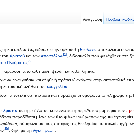
Ανάγνωση
Προβολή κώδικ
ση
ή και απλώς
Παράδοση
, στην ορθόδοξη
θεολογία
αποκαλείται ο ενια
[1]
α του
Χριστού
και των
Αποστόλων
, διδασκαλία που φυλάχθηκε στη ζω
[3]
ίου Πνεύματος
.
 Παράδοση από κάθε άλλη ψευδή και κίβδηλη είναι:
για να είναι γνήσια και αληθινή πρέπει ν' ανάγεται στην αποστολική ε
η λυτρωτική αλήθεια του
ευαγγελίου
.
δοση αποτελεί ό,τι πιστεύει και παραδέχεται ομόφωνα το πλήρωμα της Ε
 ο
Χριστός
και η μετ' Αυτού κοινωνία και η περί Αυτού μαρτυρία των
προ
ράδοση
παραδίδεται μέσω των θεουμένων ανθρώπων της εκκλησίας είτε
Παράδοση
, σύμφωνα με τους πατέρες της Εκκλησίας, αποτελεί πηγή των
[5]
γω"
, δηλ. με την
Αγία Γραφή
.