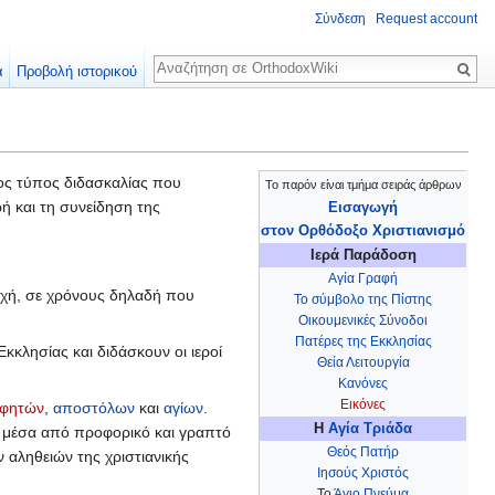
Σύνδεση
Request account
Αναζήτηση
α
Προβολή ιστορικού
ίος τύπος διδασκαλίας που
Το παρόν είναι τμήμα σειράς άρθρων
ή και τη συνείδηση της
Εισαγωγή
στον Ορθόδοξο Χριστιανισμό
Ιερά Παράδοση
Αγία Γραφή
ποχή, σε χρόνους δηλαδή που
Το σύμβολο της Πίστης
Οικουμενικές Σύνοδοι
Πατέρες της Εκκλησίας
κκλησίας και διδάσκουν οι ιεροί
Θεία Λειτουργία
Κανόνες
Εικόνες
φητών
,
αποστόλων
και
αγίων
.
Η
Αγία Τριάδα
 μέσα από προφορικό και γραπτό
Θεός Πατήρ
 αληθειών της χριστιανικής
Ιησούς Χριστός
Το
Άγιο Πνεύμα