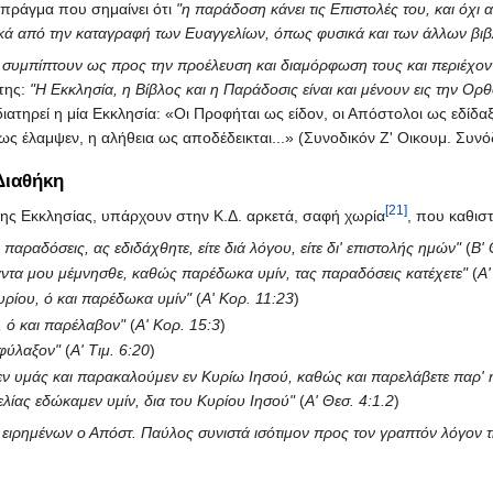
πράγμα που σημαίνει ότι
"η παράδοση κάνει τις Επιστολές του, και όχι
κά από την καταγραφή των Ευαγγελίων, όπως φυσικά και των άλλων βιβ
υμπίπτουν ως προς την προέλευση και διαμόρφωση τους και περιέχονται
της:
"Η Εκκλησία, η Βίβλος και η Παράδοσις είναι και μένουν εις την Ορθ
ατηρεί η μία Εκκλησία: «Οι Προφήται ως είδον, οι Απόστολοι ως εδίδα
ς έλαμψεν, η αλήθεια ως αποδέδεικται...» (Συνοδικόν Ζ' Οικουμ. Συνό
Διαθήκη
[21]
ης Εκκλησίας, υπάρχουν στην Κ.Δ. αρκετά, σαφή χωρία
, που καθισ
ς παραδόσεις, ας εδιδάχθητε, είτε διά λόγου, είτε δι' επιστολής ημών"
(
Β' 
άντα μου μέμνησθε, καθώς παρέδωκα υμίν, τας παραδόσεις κατέχετε"
(
Α'
ρίου, ό και παρέδωκα υμίν"
(
Α' Κορ. 11:23
)
 ό και παρέλαβον"
(
Α' Κορ. 15:3
)
φύλαξον"
(
Α' Τιμ. 6:20
)
ν υμάς και παρακαλούμεν εν Κυρίω Ιησού, καθώς και παρελάβετε παρ' η
ελίας εδώκαμεν υμίν, δια του Κυρίου Ιησού"
(
Α' Θεσ. 4:1.2
)
 ειρημένων ο Απόστ. Παύλος συνιστά ισότιμον προς τον γραπτόν λόγον 