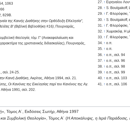
↑
Ειρηναίου Λουγδο
54, 1063
↑
S. Boulgakoff, 
966
↑
Γ. Φλορόφσκι, Τ
2, 829Β.
↑
S. Boulgakoff, ε
ηνεία της Καινής Διαθήκης στην Ορθόδοξη ΕΚκλησία"
,
↑
Γ. Φλορόφσκι, Τ
ελέτες Β' (Βιβλική Βιβλιοθήκη #16)
, Πουρναράς,
↑
Χωμιακόφ, Η μί
↑
Γ. Φλορόφσκι, Τ
Συμβολική θεολογία
, τόμ. Γ' (Ανακεφαλαίωση και
↑
ο.π.
χαρακτήρα της χριστιανικής διδασκαλίας), Πουρναράς,
↑
ο.π.
↑
ο.π., σελ. 94
↑
ο.π., σελ. 96
↑
ο.π., σελ. 98
π., σελ. 24-25.
↑
ο.π., σελ. 99
την Καινή Διαθήκη
, Ακρίτας, Αθήνα 1994, σελ. 21.
↑
ο.π., σελ. 103
ώτης,
Οι Kανόνες της Eκκλησίας περί του Kανόνος της Αγ.
↑
ο.π., σελ. 106
, Αθήνα 1991, σελ. 202.
ή
», Τόμος Α΄, Εκδόσεις Σωτήρ, Αθήνα 1997
 και Συμβολική Θεολογία
», Τόμος Α΄ (
Η Αποκάλυψις, η Ιερά Παράδοσις, 