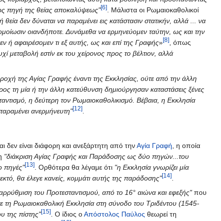
[6]
 ως πηγή της θείας αποκαλύψεως"
. Μάλιστα οι Ρωμαιοκαθολικοί
θεία δεν δύναται να παραμένει εις κατάστασιν στατικήν, αλλά ... να
ξομοίωσιν οιανδήποτε. Δυνάμεθα να ερμηνεύομεν ταύτην, ως και την
[8]
 ή αφαιρέσομεν τι εξ αυτής, ως και επί της Γραφής
»
, όπως
ουχί μεταβολή εστίν εκ του χείρονος προς το βέλτιον, αλλά
περοχή της Αγίας Γραφής έναντι της Εκκλησίας, ούτε από την άλλη
ρος τη μία ή την άλλη κατεύθυνση δημιούργησαν καταστάσεις ξένες
ταντισμό, η δεύτερη τον Ρωμαιοκαθολικισμό. Βέβαια, η Εκκλησία
[12]
 παραμένει ανερμήνευτη"
.
και δεν είναι διάφορη και ανεξάρτητη από την
Αγία Γραφή
, η οποία
 η
"διάκριση Αγίας Γραφής και Παράδοσης ως δύο πηγών...του
[13]
ο πηγές"
. Ορθότερα θα λέγαμε ότι
"η Εκκλησία γνωρίζει μία
[14]
εκτό, θα έλεγε κανείς, κομμάτι αυτής της παράδοσης"
.
αρρύθμιση του Προτεσταντισμού, από το 16° αιώνα και εφεξής"
που
ασε τη Ρωμαιοκαθολική Εκκλησία στη σύνοδο του Τριδέντου (1545-
[15]
υ της πίστης"
. Ο ίδιος ο
Απόστολος Παύλος
θεωρεί τη