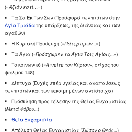
(«
Άξιόν εστί…
»)
Τα Σα Εκ Των Σων (Προσφορά των πιστών στην
Αγία Τριάδα
της υπάρξεως, της διάνοιας και των
αγαθών)
Η Κυριακή Προσευχή («
Πάτερ ημών...
»)
Τα Άγια («
Πρόσχωμεν τα Άγια Τοις Αγίοις...
»)
Το κοινωνικό («
Αινείτε τον Κύριον
», στίχος του
ψαλμού 148).
Δίπτυχα (Ευχές υπέρ υγείας και αναπαύσεως
των πιστών και των κεκοιμημένων αντίστοιχα)
Πρόσκληση προς τέλεσην της Θείας Ευχαριστίας
(
Μετά Φόβου...
)
Θεία Ευχαριστία
Απόλυση Θείας Ευχαριστίας (
Σώσον ο Θεός...
)