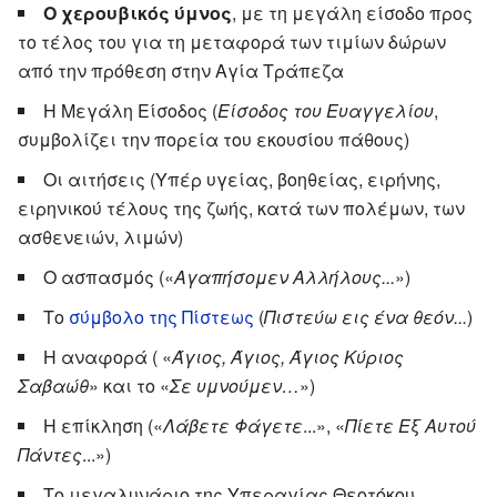
Ο χερουβικός ύμνος
, με τη μεγάλη είσοδο προς
το τέλος του για τη μεταφορά των τιμίων δώρων
από την πρόθεση στην Αγία Τράπεζα
Η Μεγάλη Είσοδος (
Είσοδος του Ευαγγελίου
,
συμβολίζει την πορεία του εκουσίου πάθους)
Οι αιτήσεις (Υπέρ υγείας, βοηθείας, ειρήνης,
ειρηνικού τέλους της ζωής, κατά των πολέμων, των
ασθενειών, λιμών)
Ο ασπασμός («
Αγαπήσομεν Αλλήλους...
»)
Το
σύμβολο της Πίστεως
(
Πιστεύω εις ένα θεόν...
)
Η αναφορά ( «
Άγιος, Άγιος, Άγιος Κύριος
Σαβαώθ
» και το «
Σε υμνούμεν…
»)
Η επίκληση («
Λάβετε Φάγετε
...», «
Πίετε Εξ Αυτού
Πάντες
...»)
Το μεγαλυνάριο της Υπεραγίας Θεοτόκου