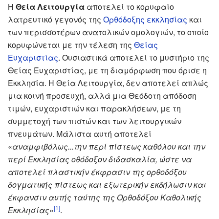
Η
Θεία Λειτουργία
αποτελεί το κορυφαίο
λατρευτικό γεγονός της
Ορθόδοξης εκκλησίας
και
των περισσοτέρων ανατολικών ομολογιών, το οποίο
κορυφώνεται με την τέλεση της
Θείας
Ευχαριστίας
. Ουσιαστικά αποτελεί το μυστήριο της
Θείας Ευχαριστίας, με τη διαμόρφωση που όρισε η
Εκκλησία. Η Θεία Λειτουργία, δεν αποτελεί απλώς
μια κοινή προσευχή, αλλά μια Θεόδοτη απόδοση
τιμών, ευχαριστιών και παρακλήσεων, με τη
συμμετοχή των πιστών και των λειτουργικών
πνευμάτων. Μάλιστα αυτή αποτελεί
«
αναμφιβόλως...την περί πίστεως καθόλου και την
περί Εκκλησίας οθόδοξον διδασκαλία, ώστε να
αποτελεί πλαστικήν έκφρασιν της ορθοδόξου
δογματικής πίστεως και εξωτερικήν εκδήλωσιν και
έκφανσιν αυτής ταύτης της Ορθοδόξου Καθολικής
[1]
Εκκλησίας
»
.