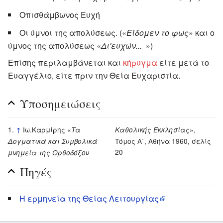
Οπισθάμβωνος Ευχή
Οι ύμνοι της απολύσεως. («
Είδομεν το φως
» και ο
ύμνος της απολύσεως «
Δι'ευχών...
»)
Επίσης περιλαμβάνεται και
κήρυγμα
είτε μετά το
Ευαγγέλιο, είτε πριν την Θεία Ευχαριστία.
Υποσημειώσεις
↑
Ιω.Καρμίρης «
»,
Τα
Καθολικής Εκκλησίας
Τόμος Α΄, Αθήνα 1960, σελίς
Δογματικά και Συμβολικά
20
μνημεία της Ορθοδόξου
Πηγές
Η ερμηνεία της Θείας Λειτουργίας