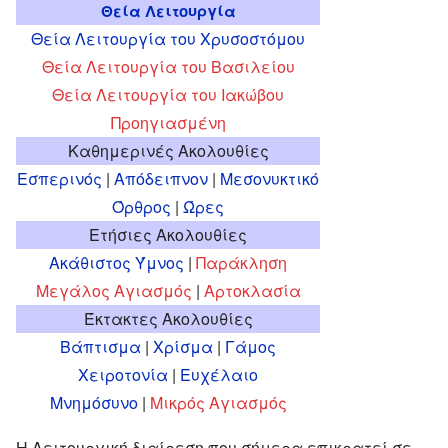
Θεία Λειτουργία
Θεία Λειτουργία του Χρυσοστόμου
Θεία Λειτουργία του Βασιλείου
Θεία Λειτουργία του Ιακώβου
Προηγιασμένη
Καθημερινές Ακολουθίες
Εσπερινός
|
Απόδειπνον
|
Μεσονυκτικό
Όρθρος
|
Ώρες
Ετήσιες Ακολουθίες
Ακάθιστος Ύμνος
|
Παράκληση
Μεγάλος Αγιασμός
|
Αρτοκλασία
Έκτακτες Ακολουθίες
Βάπτισμα
|
Χρίσμα
|
Γάμος
Χειροτονία
|
Ευχέλαιο
Μνημόσυνο
|
Μικρός Αγιασμός
Η Λειτουργική διαίρεση που σήμερα επικρατεί σε