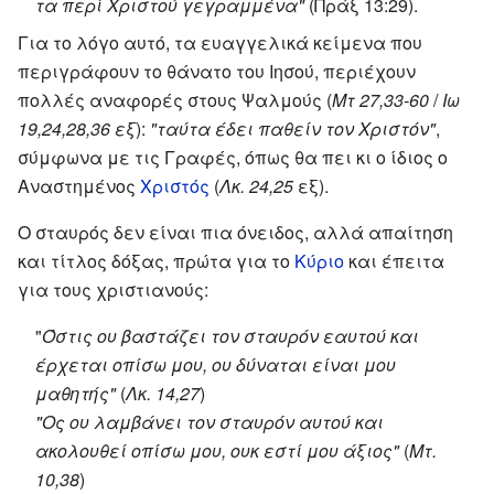
τα περί Χριστού γεγραμμένα"
(Πράξ 13:29).
Για το λόγο αυτό, τα ευαγγελικά κείμενα που
περιγράφουν το θάνατο του Ιησού, περιέχουν
πολλές αναφορές στους Ψαλμούς (
Μτ 27,33-60
/
Ιω
19,24,28,36 εξ
):
"ταύτα έδει παθείν τον Χριστόν"
,
σύμφωνα με τις Γραφές, όπως θα πει κι ο ίδιος ο
Αναστημένος
Χριστός
(
Λκ. 24,25
εξ).
Ο σταυρός δεν είναι πια όνειδος, αλλά απαίτηση
και τίτλος δόξας, πρώτα για το
Κύριο
και έπειτα
για τους χριστιανούς:
"
Όστις ου βαστάζει τον σταυρόν εαυτού και
έρχεται οπίσω μου, ου δύναται είναι μου
μαθητής"
(
Λκ. 14,27
)
"Ος ου λαμβάνει τον σταυρόν αυτού και
ακολουθεί οπίσω μου, ουκ εστί μου άξιος"
(
Μτ.
10,38
)