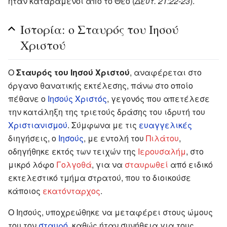
ήταν καταραμένοι από το Θεό (
Δευτ. 21:22-23
).
Ιστορία: ο Σταυρός του Ιησού
Χριστού
Ο
Σταυρός του Ιησού Χριστού
, αναφέρεται στο
όργανο θανατικής εκτέλεσης, πάνω στο οποίο
πέθανε ο
Ιησούς Χριστός
, γεγονός που απετέλεσε
την κατάληξη της τριετούς δράσης του ιδρυτή του
Χριστιανισμού
. Σύμφωνα με τις
ευαγγελικές
διηγήσεις, ο
Ιησούς
, με εντολή του
Πιλάτου
,
οδηγήθηκε εκτός των τειχών της
Ιερουσαλήμ
, στο
μικρό λόφο
Γολγοθά
, για να
σταυρωθεί
από ειδικό
εκτελεστικό τμήμα στρατού, που το διοικούσε
κάποιος
εκατόνταρχος
.
Ο Ιησούς, υποχρεώθηκε να μεταφέρει στους ώμους
του τον
σταυρό
, καθώς ήταν συνήθεια για τους