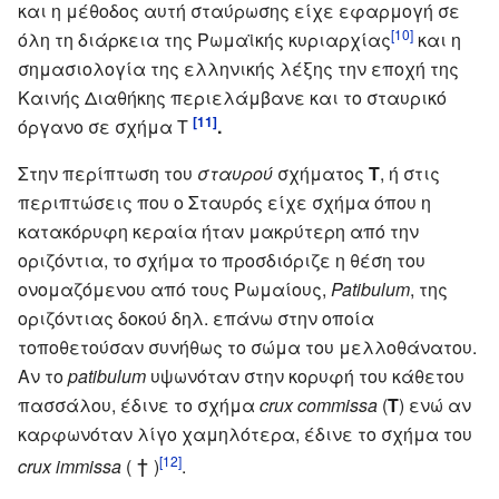
και η μέθοδος αυτή σταύρωσης είχε εφαρμογή σε
[10]
όλη τη διάρκεια της Ρωμαϊκής κυριαρχίας
και η
σημασιολογία της ελληνικής λέξης την εποχή της
Καινής Διαθήκης περιελάμβανε και το σταυρικό
[11]
όργανο σε σχήμα
T
.
Στην περίπτωση του
σταυρού
σχήματος
Τ
, ή στις
περιπτώσεις που ο Σταυρός είχε σχήμα όπου η
κατακόρυφη κεραία ήταν μακρύτερη από την
οριζόντια, το σχήμα το προσδιόριζε η θέση του
ονομαζόμενου από τους Ρωμαίους,
Patibulum
, της
οριζόντιας δοκού δηλ. επάνω στην οποία
τοποθετούσαν συνήθως το σώμα του μελλοθάνατου.
Αν το
patibulum
υψωνόταν στην κορυφή του κάθετου
πασσάλου, έδινε το σχήμα
crux commissa
(
Τ
) ενώ αν
καρφωνόταν λίγο χαμηλότερα, έδινε το σχήμα του
†
[12]
crux immissa
(
)
.