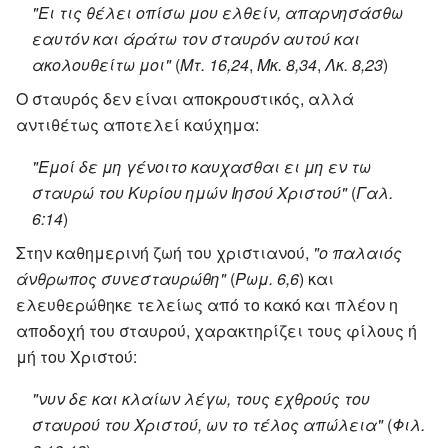
"Ει τις θέλει οπίσω μου ελθείν, απαρνησάσθω
εαυτόν και άράτω τον σταυρόν αυτού και
ακολουθείτω μοι"
(
Μτ. 16,24
,
Μκ. 8,34
,
Λκ. 8,23
)
Ο σταυρός δεν είναι αποκρουστικός, αλλά
αντιθέτως αποτελεί καύχημα:
"Εμοί δε μη γένοιτο καυχασθαι ει μη εν τω
σταυρώ του Κυρίου ημών Ιησού Χριστού"
(
Γαλ.
6:14
)
Στην καθημερινή ζωή του χριστιανού,
"ο παλαιός
άνθρωπος συνεσταυρώθη"
(
Ρωμ. 6,6
) και
ελευθερώθηκε τελείως από το κακό και πλέον η
αποδοχή του σταυρού, χαρακτηρίζει τους φίλους ή
μή του Χριστού:
"νυν δε και κλαίων λέγω, τους εχθρούς του
σταυρού του Χριστού, ων το τέλος απώλεια"
(
Φιλ.