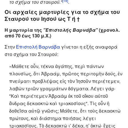
[19]
το σχήμα του σταυρού."
.
Οι αρχαίες μαρτυρίες για το σχήμα του
Σταυρού του Ιησού ως
Τ
ή
†
Η μαρτυρία της
"Επιστολής Βαρνάβα"
(χρονολ.
από 70 έως 130 μ.Χ.)
Στην
Επιστολή Βαρνάβα
γίνεται η εξής αναφορά
στο σχήμα του Σταυρού:
«
Μάθετε οὖν, τέκνα ἀγάπης, περὶ πάντων
πλουσίως, ὅτι Ἀβραάμ, πρῶτος περιτομὴν δούς, ἐν
πνεύματι προβλέψας εἰς τὸν Ἰησοῦν περιέτεμεν,
λαβὼν τριῶν γραμμάτων δόγματα. Λέγει γάρ·
"Καὶ περιέτεμεν Ἀβραὰμ ἐκ τοῦ οἴκου αὐτοῦ
ἄνδρας δεκαοκτὼ καὶ τριακοσίους". Τίς οὖν ἡ
δοθεῖσα αὐτῷ γνῶσις; Μάθετε, ὅτι τοὺς δεκαοκτὼ
πρώτους, καὶ διάστημα ποιήσας λέγει
τριακοσίους. Τὸ δεκαοκτὼ ι’ δέκα, η’ ὀκτώ· ἔχεις