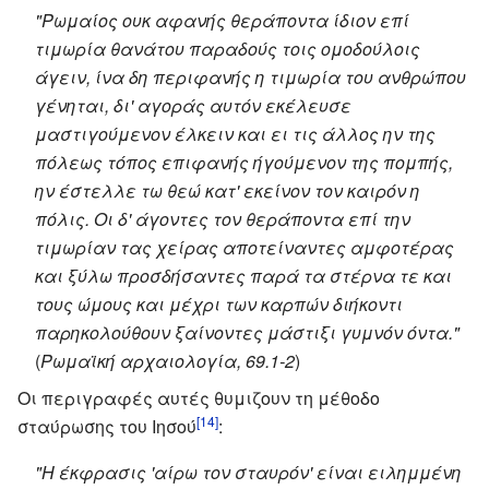
"Ρωμαίος ουκ αφανής θεράποντα ίδιον επί
τιμωρία θανάτου παραδούς τοις ομοδούλοις
άγειν, ίνα δη περιφανής η τιμωρία του ανθρώπου
γένηται, δι' αγοράς αυτόν εκέλευσε
μαστιγούμενον έλκειν και ει τις άλλος ην της
πόλεως τόπος επιφανής ήγούμενον της πομπής,
ην έστελλε τω θεώ κατ' εκείνον τον καιρόν η
πόλις. Οι δ' άγοντες τον θεράποντα επί την
τιμωρίαν τας χείρας αποτείναντες αμφοτέρας
και ξύλω προσδήσαντες παρά τα στέρνα τε και
τους ώμους και μέχρι των καρπών διήκοντι
παρηκολούθουν ξαίνοντες μάστιξι γυμνόν όντα."
(
Ρωμαϊκή αρχαιολογία, 69.1-2
)
Οι περιγραφές αυτές θυμιζουν τη μέθοδο
[14]
σταύρωσης του Ιησού
:
"Η έκφρασις 'αίρω τον σταυρόν' είναι ειλημμένη