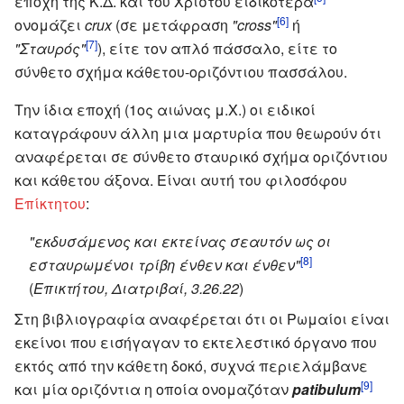
εποχή της Κ.Δ. και του Χριστού ειδικότερα
[6]
ονομάζει
crux
(σε μετάφραση
"cross"
ή
[7]
"Σταυρός"
), είτε τον απλό πάσσαλο, είτε το
σύνθετο σχήμα κάθετου-οριζόντιου πασσάλου.
Την ίδια εποχή (1ος αιώνας μ.Χ.) οι ειδικοί
καταγράφουν άλλη μια μαρτυρία που θεωρούν ότι
αναφέρεται σε σύνθετο σταυρικό σχήμα οριζόντιου
και κάθετου άξονα. Είναι αυτή του φιλοσόφου
Επίκτητου
:
"εκδυσάμενος και εκτείνας σεαυτόν ως οι
[8]
εσταυρωμένοι τρίβη ένθεν και ένθεν"
(
Επικτήτου, Διατριβαί, 3.26.22
)
Στη βιβλιογραφία αναφέρεται ότι οι Ρωμαίοι είναι
εκείνοι που εισήγαγαν το εκτελεστικό όργανο που
εκτός από την κάθετη δοκό, συχνά περιελάμβανε
[9]
και μία οριζόντια η οποία ονομαζόταν
patibulum