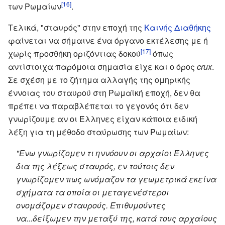
[16]
των Ρωμαίων
.
Τελικά, "σταυρός" στην εποχή της
Καινής Διαθήκης
φαίνεται να σήμαινε ένα όργανο εκτέλεσης με ή
[17]
χωρίς προσθήκη οριζόντιας δοκού
όπως
αντίστοιχα παρόμοια σημασία είχε και ο όρος
crux
.
Σε σχέση με το ζήτημα αλλαγής της ομηρικής
έννοιας του σταυρού στη Ρωμαϊκή εποχή, δεν θα
πρέπει να παραβλέπεται το γεγονός ότι δεν
γνωρίζουμε αν οι Έλληνες είχαν κάποια ειδική
λέξη για τη μέθοδο σταύρωσης των Ρωμαίων:
"Eνω γνωρίζομεν τι ηννόουν οι αρχαίοι Έλληνες
δια της λέξεως σταυρός, εν τούτοις δεν
γνωρίζομεν πως ωνόμαζον τα γεωμετρικά εκείνα
σχήματα τα οποία οι μεταγενέστεροι
ονομάζομεν σταυρούς. Επιθυμούντες
να...δείξωμεν την μεταξύ της, κατά τους αρχαίους