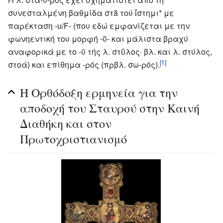
συνεσταλμένη βαθμίδα στă τού ἵστημι* με
παρέκταση -u/F- (που εδώ εμφανίζεται με την
φωνηεντική του μορφή -ῠ- και μάλιστα βραχύ
αναφορικά με το -ῡ τής λ. στῦλος· βλ. και λ. στύλος,
[1]
στοά) και επίθημα -ρός (πρβλ. σω-ρός).
Η Ορθόδοξη ερμηνεία για την
αποδοχή του Σταυρού στην Καινή
Διαθήκη και στον
Πρωτοχριστιανισμό