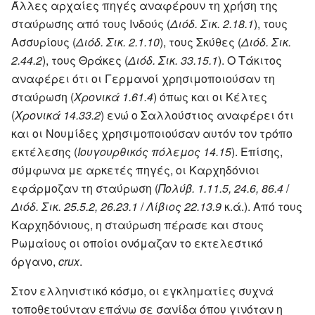
Άλλες αρχαίες πηγές αναφέρουν τη χρήση της
σταύρωσης από τους Ινδούς (
Διόδ. Σικ. 2.18.1
), τους
Ασσυρίους (
Διόδ. Σικ. 2.1.10
), τους Σκύθες (
Διόδ. Σικ.
2.44.2
), τους Θράκες (
Διόδ. Σικ. 33.15.1
). Ο Τάκιτος
αναφέρει ότι οι Γερμανοί χρησιμοποιούσαν τη
σταύρωση (
Χρονικά 1.61.4
) όπως και οι Κέλτες
(
Χρονικά 14.33.2
) ενώ ο Σαλλούστιος αναφέρει ότι
και οι Νουμίδες χρησιμοποιούσαν αυτόν τον τρόπο
εκτέλεσης (
Ιουγουρθικός πόλεμος 14.15
). Επίσης,
σύμφωνα με αρκετές πηγές, οι Καρχηδόνιοι
εφάρμοζαν τη σταύρωση (
Πολύβ. 1.11.5, 24.6, 86.4
/
Διόδ. Σικ. 25.5.2, 26.23.1
/
Λίβιος 22.13.9
κ.ά.). Από τους
Καρχηδόνιους, η σταύρωση πέρασε και στους
Ρωμαίους οι οποίοι ονόμαζαν το εκτελεστικό
όργανο,
crux
.
Στον ελληνιστικό κόσμο, οι εγκληματίες συχνά
τοποθετούνταν επάνω σε σανίδα όπου γινόταν η