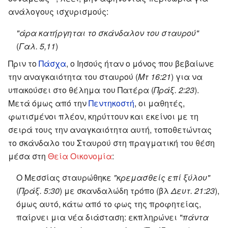
ανάλογους ισχυρισμούς:
"άρα κατήργηται το σκάνδαλον του σταυρού"
(
Γαλ. 5,11
)
Πριν το
Πάσχα
, ο Ιησούς ήταν ο μόνος που βεβαίωνε
την αναγκαιότητα του σταυρού (
Μτ 16:21
) για να
υπακούσει στο θέλημα του Πατέρα (
Πράξ. 2:23
).
Μετά όμως από την
Πεντηκοστή
, οι μαθητές,
φωτισμένοι πλέον, κηρύττουν και εκείνοι με τη
σειρά τους την αναγκαιότητα αυτή, τοποθετώντας
το σκάνδαλο του Σταυρού στη πραγματική του θέση
μέσα στη
Θεία Οικονομία
:
Ο Μεσσίας σταυρώθηκε
"κρεμασθείς επί ξύλου"
(
Πράξ. 5:30
) με σκανδαλώδη τρόπο (βλ
Δευτ. 21:23
),
όμως αυτό, κάτω από το φως της προφητείας,
παίρνει μια νέα διάσταση: εκπληρώνει
"πάντα