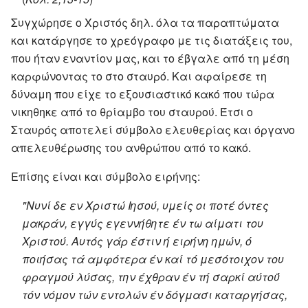
Συγχώρησε ο Χριστός δηλ. όλα τα παραπτώματα
και κατάργησε το χρεόγραφο με τις διατάξεις του,
που ήταν εναντίον μας, και το έβγαλε από τη μέση
καρφώνοντας το στο σταυρό. Και αφαίρεσε τη
δύναμη που είχε το εξουσιαστικό κακό που τώρα
νικηθηκε από το θρίαμβο του σταυρού. Έτσι ο
Σταυρός αποτελεί σύμβολο ελευθερίας και όργανο
απελευθέρωσης του ανθρώπου από το κακό.
Επίσης είναι και σύμβολο ειρήνης:
"Νυνί δε εν Χριστώ Ιησού, υμείς οι ποτέ όντες
μακράν, εγγύς εγεννήθητε έν τω αίματι του
Χριστού. Αυτός γάρ έστιν ή ειρήνη ημών, ό
ποιήσας τά αμφότερα έν καί τό μεσότοιχον του
φραγμού λύσας, την έχθραν έν τή σαρκί αύτοΰ
τόν νόμον τών εντολών έν δόγμασι καταργήσας,