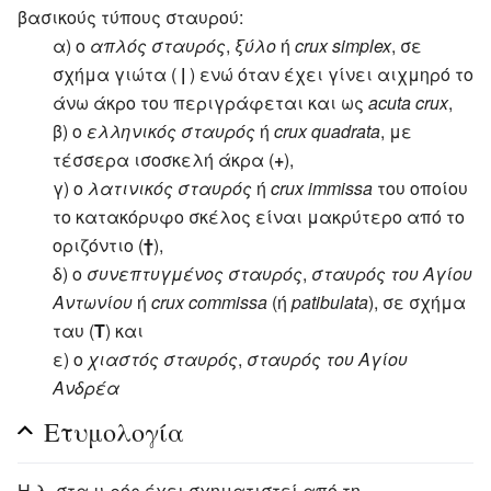
βασικούς τύπους σταυρού:
α) ο
απλός σταυρός
,
ξύλο
ή
crux simplex
, σε
σχήμα γιώτα (
|
) ενώ όταν έχει γίνει αιχμηρό το
άνω άκρο του περιγράφεται και ως
acuta crux
,
β) ο
ελληνικός σταυρός
ή
crux quadrata
, με
τέσσερα ισοσκελή άκρα (
+
),
γ) ο
λατινικός σταυρός
ή
crux immissa
του οποίου
το κατακόρυφο σκέλος είναι μακρύτερο από το
οριζόντιο (
†
),
δ) ο
συνεπτυγμένος σταυρός
,
σταυρός του Αγίου
Αντωνίου
ή
crux commissa
(ή
patibulata
), σε σχήμα
ταυ (
Τ
) και
ε) ο
χιαστός σταυρός
,
σταυρός του Αγίου
Ανδρέα
Ετυμολογία
Η λ. στα-υ-ρός έχει σχηματιστεί από τη