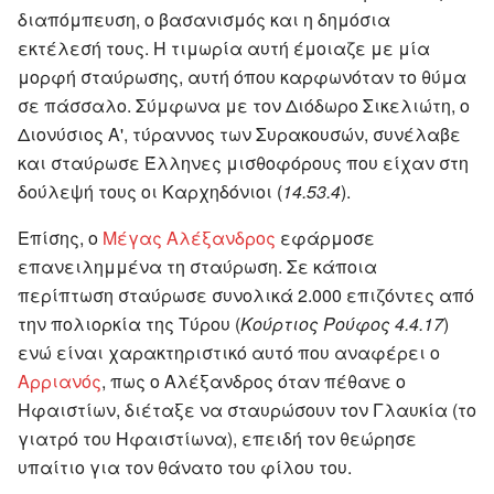
διαπόμπευση, ο βασανισμός και η δημόσια
εκτέλεσή τους. Η τιμωρία αυτή έμοιαζε με μία
μορφή σταύρωσης, αυτή όπου καρφωνόταν το θύμα
σε πάσσαλο. Σύμφωνα με τον Διόδωρο Σικελιώτη, ο
Διονύσιος Α', τύραννος των Συρακουσών, συνέλαβε
και σταύρωσε Έλληνες μισθοφόρους που είχαν στη
δούλεψή τους οι Καρχηδόνιοι (
14.53.4
).
Επίσης, ο
Μέγας Αλέξανδρος
εφάρμοσε
επανειλημμένα τη σταύρωση. Σε κάποια
περίπτωση σταύρωσε συνολικά 2.000 επιζόντες από
την πολιορκία της Τύρου (
Κούρτιος Ρούφος 4.4.17
)
ενώ είναι χαρακτηριστικό αυτό που αναφέρει ο
Αρριανός
, πως ο Αλέξανδρος όταν πέθανε ο
Ηφαιστίων, διέταξε να σταυρώσουν τον Γλαυκία (το
γιατρό του Ηφαιστίωνα), επειδή τον θεώρησε
υπαίτιο για τον θάνατο του φίλου του.