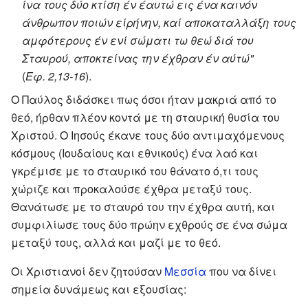
ίνα τους δύο κτίση έν έαυτώ εις ένα καινόν
άνθρωπον ποιών είρήνην, καί αποκαταλλάξη τους
αμφότερους έν ενί σώματι τω θεώ διά του
Σταυρού, αποκτείνας την έχθραν έν αύτώ"
(
Εφ. 2,13-16
).
Ο Παύλος διδάσκει πως όσοι ήταν μακριά από το
θεό, ήρθαν πλέον κοντά με τη σταυρική θυσία του
Χριστού. Ο Ιησούς έκανε τους δύο αντιμαχόμενους
κόσμους (Ιουδαίους και εθνικούς) ένα λαό και
γκρέμισε με το σταυρικό του θάνατο ό,τι τους
χώριζε και προκαλούσε έχθρα μεταξύ τους.
Θανάτωσε με το σταυρό του την έχθρα αυτή, και
συμφιλίωσε τους δύο πρώην εχθρούς σε ένα σώμα
μεταξύ τους, αλλά και μαζί με το θεό.
Οι Χριστιανοί δεν ζητούσαν
Μεσσία
που να δίνει
σημεία δυνάμεως και εξουσίας: