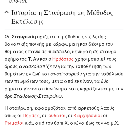
3,18-19
).
Ιστορία: η Σταύρωση ως Μέθοδος
Εκτέλεσης
Ως
Σταύρωση
ορίζεται η μέθοδος εκτέλεσης
θανατικής ποινής με κάρφωμα ή και δέσιμο του
θύματος επάνω σε πάσσαλο, δένδρο ή σε σταυρό
σχήματος
T
. Αν και ο
Ηρόδοτος
χρησιμοποιεί τους
όρους
ανασκολοπίζειν
για την τοποθέτηση των
θυμάτων εν ζωή και
ανασταυρούν
για την καθήλωση
των πτωμάτων τους, μετά από εκείνον, τα δύο
ρήματα γίνονται συνώνυμα και εκφράζονται με τον
όρο
Σταύρωση-Σταυρώνω
.
Η σταύρωση, εφαρμοζόταν από αρκετούς λαούς
όπως οι
Πέρσες
, οι
Ιουδαίοι
, οι
Καρχηδόνιοι
οι
Ρωμαίοι
κ.ά., από τον 6ο π.Χ. αιώνα έως τον 4ο μ.Χ.