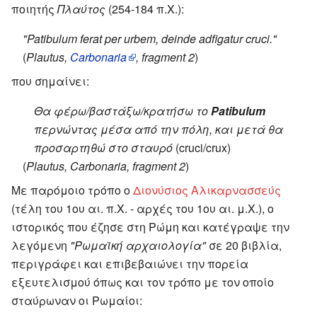
ποιητής
Πλαύτος
(254-184 π.Χ.):
"Patibulum ferat per urbem, deinde adfigatur cruci."
(
Plautus,
Carbonaria
, fragment 2
)
που σημαίνει:
Θα φέρω/βαστάξω/κρατήσω το
Patibulum
περνώντας μέσα από την πόλη, και μετά θα
προσαρτηθώ στο σταυρό
(cruci/crux)
(
Plautus, Carbonaria, fragment 2
)
Με παρόμοιο τρόπο ο
Διονύσιος Αλικαρνασσεύς
(τέλη του 1ου αι. π.Χ. - αρχές του 1ου αι. μ.Χ.), ο
ιστορικός που έζησε στη Ρώμη και κατέγραψε την
λεγόμενη
"Ρωμαϊκή αρχαιολογία"
σε 20 βιβλία,
περιγράφει και επιβεβαιώνει την πορεία
εξευτελισμού όπως και τον τρόπο με τον οποίο
σταύρωναν οι Ρωμαίοι: