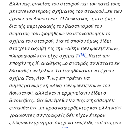
Έλληνας, εννοίας του σταυρού και του κατά τους
μεταγενεστέρους σχήματος του σταυρού...εκ των
έργων του Λουκιανού...Ο Λουκιανός...επιτρέπει
δια τής περιγραφής του βασανισμού του
σώματος του Προμηθέως να υπονοήσωμεν το
σχήμα του σταυρού, δια τό οποίον όμως δίδει
στοιχεία ακριβή εις την «Δίκην των φωνηέντων»,
[18]
πληροφορών ότι είχε σχήμα Τ
...Κατά την
εποχήν της Κ. Διαθήκης...ο σταυρός συνίστατο εκ
δύο καθέτων ξύλων. Ταύτα ηδύναντο να έχουν
σχήμα Ταυ, ήτοι Τ, ως επιτρέπει να
συμπεράνωμεν η «Δίκη των φωνηέντων» του
Λουκιανού, αλλά και η ερμηνεία ην δίδει ο
Βαρνάβας...Θα δυνάμεθα να παρατηρήσωμεν
ενταύθα ότι...οι προαναφερθέντες και ελληνιστί
γράφοντες συγγραφείς δέν είχον έτερον
ελληνικόν γράμμα, όπερ να απέδιδε πιστότερον