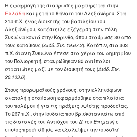
H εφαρμογή της σταύρωσης μαρτυρείται στην
Ελλάδα
και μετά το θάνατο του Αλεξάνδρου. Στα
314 π.Χ. ένας διοικητής του βασιλείου του
Αλεξάνδρου, κατέστειλε εξέγερση στην πόλη
Συκιώνα κοντά στην Κόρινθο, όπου σταύρωσε 30 από
τους κατοίκους (
Διόδ. Σικ. 19.67.2
). Κατόπιν, στα 303
π.Χ. όταν η Συκιώνα έπεσε στα χέρια του Δημητρίου
του Πολιορκητή, σταυρώθηκαν 80 αντίπαλοι
στρατιώτες μαζί με τον διοικητή τους (
Διόδ. Σικ.
20.103.6
).
Στους προρωμαϊκούς χρόνους, στην ελληνόφωνη
ανατολή η σταύρωση εφαρμόσθηκε στα πλαίσια
του πολέμου ή για τις πράξεις υψίστης προδοσίας.
Το 267 π.Χ., στην Ιουδαία που βρισκόταν κάτω από
τις διαταγές του Αντιόχου του Δ' του
Επιμανή
ο
οποίος προσπάθησε να εξαλείψει την ιουδαϊκή