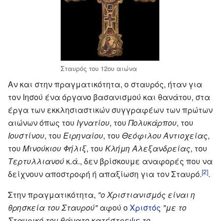
Σταυρός του 12ου αιώνα
Αν και στην πραγματικότητα, ο σταυρός, ήταν για
τον Ιησού ένα όργανο βασανισμού και θανάτου, στα
έργα των εκκλησιαστικών συγγραφέων των πρώτων
αιώνων όπως του
Ιγνατίου
, του
Πολυκάρπου
, του
Ιουστίνου
, του
Ειρηναίου
, του
Θεόφιλου Αντιοχείας
,
του
Μινούκιου Φήλιξ
, του
Κλήμη Αλεξανδρείας
, του
Τερτυλλιανού
κ.ά., δεν βρίσκουμε αναφορές που να
[2]
δείχνουν αποστροφή ή απαξίωση για τον Σταυρό.
.
Στην πραγματικότητα,
"ο Χριστιανισμός είναι η
θρησκεία του Σταυρού"
αφού ο
Χριστός
"με το
Σταυρικό του θάνατο κατέστρεψε το