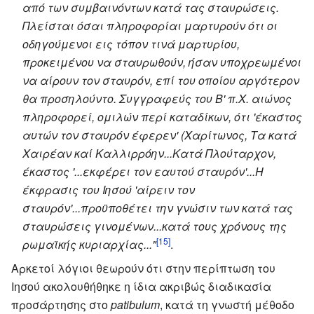
από των συμβαινόντων κατά τας σταυρώσεις.
Πλείσται όσαι πληροφορίαι μαρτυρούν ότι οι
οδηγούμενοι εις τόπον τινά μαρτυρίου,
προκειμένου να σταυρωθούν, ήσαν υποχρεωμένοι
να αίρουν τον σταυρόν, επί του οποίου αργότερον
θα προσηλούντο. Συγγραφεύς του Β' π.Χ. αιώνος
πληροφορεί, ομιλών περί καταδίκων, ότι 'έκαστος
αυτών τον σταυρόν έφερεν' (Χαρίτωνος, Τα κατά
Χαιρέαν καί Καλλιρρόην...Κατά Πλούταρχον,
έκαστος '...εκφέρει τον εαυτού σταυρόν'...Η
έκφρασις του Ιησού 'αίρειν τον
σταυρόν'...προϋποθέτει την γνώσιν των κατά τας
σταυρώσεις γινομένων...κατά τους χρόνους της
[15]
ρωμαϊκής κυριαρχίας..."
.
Αρκετοί λόγιοι θεωρούν ότι στην περίπτωση του
Ιησού ακολουθήθηκε η ίδια ακριβώς διαδικασία
προσάρτησης στο
patibulum
, κατά τη γνωστή μέθοδο