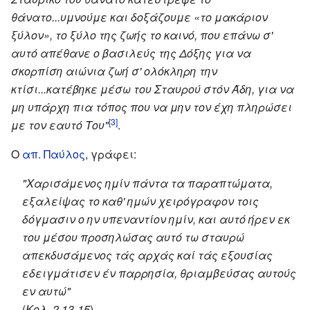
θάνατο...υμνούμε και δοξάζουμε «το μακάριον
ξύλον», το ξύλο της ζωής το καινό, που επάνω σ'
αυτό απέθανε ο βασιλεύς της Δόξης για να
σκορπίση αιώνια ζωή σ' ολόκληρη την
κτίσι...κατέβηκε μέσω του Σταυρού στόν Άδη, για να
μη υπάρχη πια τόπος που να μην τον έχη πληρώσει
[3]
με τον εαυτό Του"
.
Ο
απ. Παύλος
, γράφει:
"Χαρισάμενος ημίν πάντα τα παραπτώματα,
εξαλείψας το καθ' ημών χειρόγραφον τοις
δόγμασιν ο ην υπεναντίον ημίν, και αυτό ήρεν εκ
του μέσου προσηλώσας αυτό τω σταυρώ
απεκδυσάμενος τάς αρχάς καί τάς εξουσίας
εδειγμάτισεν έν παρρησία, θριαμβεύσας αυτούς
εν αυτώ"
(
Κολ. 2,13-15
)