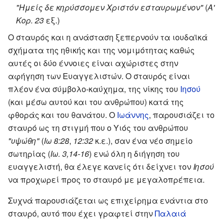
"Ημείς δε κηρύσσομεν Χριστόν εσταυρωμένον"
(
Α'
Κορ. 23
εξ.)
Ο σταυρός και η ανάσταση ξεπερνούν τα ιουδαϊκά
σχήματα της ηθικής και της νομιμότητας καθώς
αυτές οι δύο έννοιες είναι αχώριστες στην
αφήγηση των Ευαγγελιστών. Ο σταυρός είναι
πλέον ένα σύμβολο-καύχημα, της νίκης του
Ιησού
(και μέσω αυτού και του ανθρώπου) κατά της
φθοράς και του θανάτου. Ο
Ιωάννης
, παρουσιάζει το
σταυρό ως τη στιγμή που ο Υιός του ανθρώπου
"υψώθη"
(
Ιω 8:28
,
12:32
κ.ε.), σαν ένα νέο σημείο
σωτηρίας (
Ιω. 3,14-16
) ενώ όλη η διήγηση του
ευαγγελιστή, θα έλεγε κανείς ότι δείχνει τον
Ιησού
να προχωρεί προς το σταυρό με μεγαλοπρέπεια.
Συχνά παρουσιάζεται ως επιχείρημα ενάντια στο
σταυρό, αυτό που έχει γραφτεί στην
Παλαιά