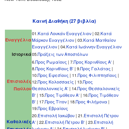
Καινή Διαθήκη (27 βιβλία)
01.
Κατά Λουκάν Ευαγγέλιον
| 02.
Κατά
Ευαγγέλια
Μάρκον Ευαγγέλιον
| 03.
Κατά Ματθαίον
Ευαγγέλιον
| 04.
Κατά Ιωάννην Ευαγγέλιον
Ιστορικά
05.
Πράξεις των Αποστόλων
6.
Προς Ρωμαίους
| 7.
Προς Κορινθίους Α'
|
8.
Προς Κορινθίους Β'
| 9.
Προς Γαλάτας
|
10.
Προς Εφεσίους
| 11.
Προς Φιλιππησίους
|
Επιστολές
12.
Προς Κολοσσαείς
| 13.
Προς
Θεσσαλονικείς Α'
| 14.
Προς Θεσσαλονικείς
Παύλου
Β'
| 15.
Προς Τιμόθεον Α'
| 16.
Προς Τιμόθεον
Β'
| 17.
Προς Τίτον
| 18.
Προς Φιλήμονα
|
19.
Προς Εβραίους
20.
Επιστολή Ιακώβου
| 21.
Επιστολή Πέτρου
Καθολικές
Α'
| 22.
Επιστολή Πέτρου Β'
| 23.
Eπιστολή
Ιωάννου Α'
| 24.
Eπιστολή Ιωάννου Β'
|
Επιστολές