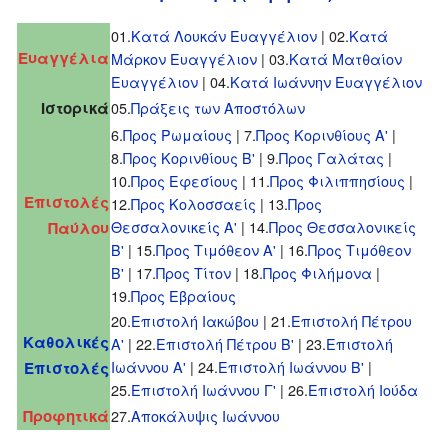
01.
Κατά Λουκάν Ευαγγέλιον
| 02.
Κατά
Ευαγγέλια
Μάρκον Ευαγγέλιον
| 03.
Κατά Ματθαίον
Ευαγγέλιον
| 04.
Κατά Ιωάννην Ευαγγέλιον
Ιστορικά
05.
Πράξεις των Αποστόλων
6.
Προς Ρωμαίους
| 7.
Προς Κορινθίους Α'
|
8.
Προς Κορινθίους Β'
| 9.
Προς Γαλάτας
|
10.
Προς Εφεσίους
| 11.
Προς Φιλιππησίους
|
Επιστολές
12.
Προς Κολοσσαείς
| 13.
Προς
Θεσσαλονικείς Α'
| 14.
Προς Θεσσαλονικείς
Παύλου
Β'
| 15.
Προς Τιμόθεον Α'
| 16.
Προς Τιμόθεον
Β'
| 17.
Προς Τίτον
| 18.
Προς Φιλήμονα
|
19.
Προς Εβραίους
20.
Επιστολή Ιακώβου
| 21.
Επιστολή Πέτρου
Καθολικές
Α'
| 22.
Επιστολή Πέτρου Β'
| 23.
Eπιστολή
Ιωάννου Α'
| 24.
Eπιστολή Ιωάννου Β'
|
Επιστολές
25.
Eπιστολή Ιωάννου Γ'
| 26.
Επιστολή Ιούδα
Προφητικά
27.
Αποκάλυψις Ιωάννου