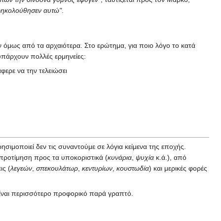
αρηκολούθησεν αυτώ"
.
υν όμως από τα αρχαιότερα. Στο ερώτημα, για ποιο λόγο το κατά
υπάρχουν πολλές ερμηνείες:
φερε να την τελειώσει
ησιμοποιεί δεν τις συναντούμε σε λόγια κείμενα της εποχής.
 προτίμηση προς τα υποκοριστικά (
κυνάρια
,
ψυχία
κ.ά.), από
ις (
λεγεών
,
σπεκουλάτωρ
,
κεντυρίων
,
κουστωδία
) και μερικές φορές
 είναι περισσότερο προφορικό παρά γραπτό.