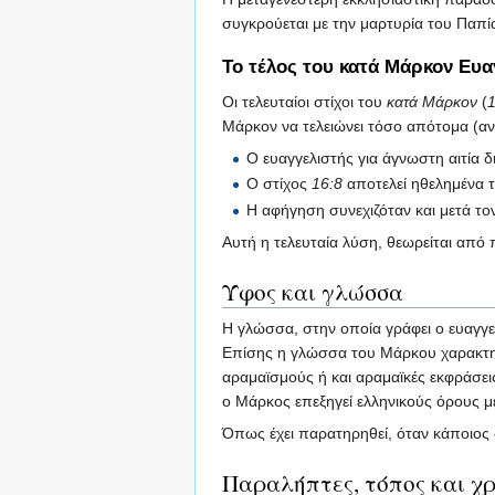
συγκρούεται με την μαρτυρία του Παπ
Το τέλος του κατά Μάρκον Ευα
Οι τελευταίοι στίχοι του
κατά Μάρκον
(
1
Μάρκον να τελειώνει τόσο απότομα (αν 
Ο ευαγγελιστής για άγνωστη αιτία 
Ο στίχος
16:8
αποτελεί ηθελημένα τ
Η αφήγηση συνεχιζόταν και μετά το
Αυτή η τελευταία λύση, θεωρείται από
Ύφος και γλώσσα
Η γλώσσα, στην οποία γράφει ο ευαγγελ
Επίσης η γλώσσα του Μάρκου χαρακτη
αραμαϊσμούς ή και αραμαϊκές εκφράσεις
ο Μάρκος επεξηγεί ελληνικούς όρους μ
Όπως έχει παρατηρηθεί, όταν κάποιος 
Παραλήπτες, τόπος και χ