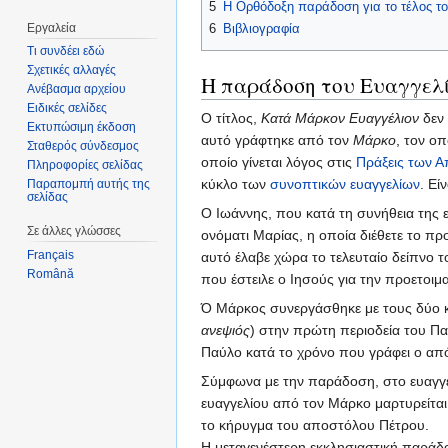
5
Η Ορθόδοξη παράδοση για το τέλος το
Εργαλεία
6
Βιβλιογραφία
Τι συνδέει εδώ
Σχετικές αλλαγές
Η παράδοση του Ευαγγελί
Ανέβασμα αρχείου
Ειδικές σελίδες
Ο τίτλος,
Κατά Μάρκον Ευαγγέλιον
δεν 
Εκτυπώσιμη έκδοση
αυτό γράφτηκε από τον
Μάρκο
, τον ο
Σταθερός σύνδεσμος
οποίο γίνεται λόγος στις
Πράξεις των 
Πληροφορίες σελίδας
κύκλο των
συνοπτικών ευαγγελίων
. Εί
Παραπομπή αυτής της
σελίδας
Ο Ιωάννης, που κατά τη συνήθεια της ε
Σε άλλες γλώσσες
ονόματι Μαρίας, η οποία διέθετε το π
Français
αυτό έλαβε χώρα το τελευταίο δείπνο 
Română
που έστειλε ο Ιησούς για την προετοιμ
Ό Μάρκος συνεργάσθηκε με τους δύο
ανεψιός
) στην πρώτη περιοδεία του Πα
Παύλο κατά το χρόνο που γράφει ο από
Σύμφωνα με την παράδοση, στο ευαγγέλ
ευαγγελίου από τον Μάρκο μαρτυρείτα
το κήρυγμα του αποστόλου Πέτρου.
Η μεταγενέστερη εκκλησιαστική παράδ