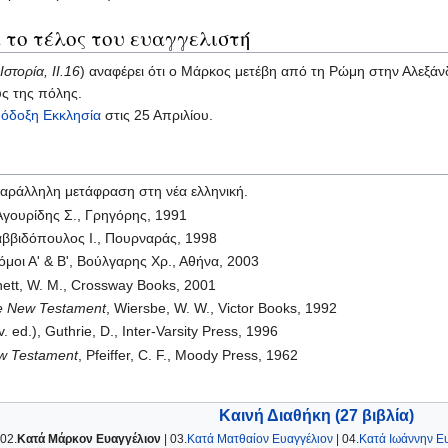
 το τέλος του ευαγγελιστή
Ιστορία, II.16
) αναφέρει ότι ο Μάρκος μετέβη από τη Ρώμη στην Αλεξάνδρ
ς της πόλης.
όδοξη Εκκλησία
στις 25 Απριλίου.
παράλληλη μετάφραση στη νέα ελληνική.
 Αγουρίδης Σ., Γρηγόρης, 1991
αββιδόπουλος Ι., Πουρναράς, 1998
όμοι Α' & Β', Βούλγαρης Χρ., Αθήνα, 2003
nett, W. M., Crossway Books, 2001
the New Testament
, Wiersbe, W. W., Victor Books, 1992
v. ed.), Guthrie, D., Inter-Varsity Press, 1996
ew Testament
, Pfeiffer, C. F., Moody Press, 1962
Καινή Διαθήκη (27 βιβλία)
 02.
Κατά Μάρκον Ευαγγέλιον
| 03.
Κατά Ματθαίον Ευαγγέλιον
| 04.
Κατά Ιωάννην Ε