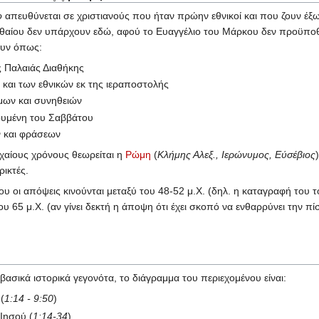
ο
απευθύνεται σε χριστιανούς που ήταν πρώην εθνικοί και που ζουν έξω 
τθαίου δεν υπάρχουν εδώ, αφού το Ευαγγέλιο του Μάρκου δεν προϋποθ
ουν όπως:
ς Παλαιάς Διαθήκης
και των εθνικών εκ της ιεραποστολής
μων και συνηθειών
υμένη του Σαββάτου
 και φράσεων
αίους χρόνους θεωρείται η
Ρώμη
(
Κλήμης Αλεξ., Ιερώνυμος, Εύσέβιος
ικτές.
υ οι απόψεις κινούνται μεταξύ του 48-52 μ.Χ. (δηλ. η καταγραφή του τ
ου 65 μ.Χ. (αν γίνει δεκτή η άποψη ότι έχει σκοπό να ενθαρρύνει την π
βασικά ιστορικά γεγονότα, το διάγραμμα του περιεχομένου είναι:
(
1:14 - 9:50
)
Ιησού (
1:14-34
)