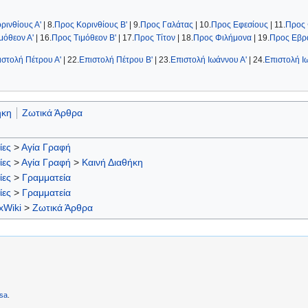
ρινθίους Α'
| 8.
Προς Κορινθίους Β'
| 9.
Προς Γαλάτας
| 10.
Προς Εφεσίους
| 11.
Προς 
μόθεον Α'
| 16.
Προς Τιμόθεον Β'
| 17.
Προς Τίτον
| 18.
Προς Φιλήμονα
| 19.
Προς Εβρ
ιστολή Πέτρου Α'
| 22.
Επιστολή Πέτρου Β'
| 23.
Eπιστολή Ιωάννου Α'
| 24.
Eπιστολή Ι
ήκη
Ζωτικά Άρθρα
ίες
>
Αγία Γραφή
ίες
>
Αγία Γραφή
>
Καινή Διαθήκη
ίες
>
Γραμματεία
ίες
>
Γραμματεία
xWiki
>
Ζωτικά Άρθρα
sa
.