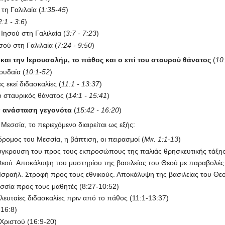
τη Γαλιλαία (
1:35-45
)
2:1 - 3:6
)
Ιησού στη Γαλιλαία (
3:7 - 7:23
)
σού στη Γαλιλαία (
7:24 - 9:50
)
 και την Ιερουσαλήμ, το πάθος και ο επί του σταυρού θάνατος
(
10
ουδαία (
10:1-52
)
ς εκεί διδασκαλίες (
11:1 - 13:37
)
ο σταυρικός θάνατος (
14:1 - 15:41
)
ην ανάσταση γεγονότα
(
15:42 - 16:20
)
εσσία, το περιεχόμενο διαιρείται ως εξής:
ρομος του Μεσσία, η βάπτιση, οι πειρασμοί (
Μκ. 1:1-13
)
ύγκρουση του προς τους εκπροσώπους της παλιάς θρησκευτικής τάξης
Θεού. Αποκάλυψη του μυστηρίου της βασιλείας του Θεού με παραβολές 
σραήλ. Στροφή προς τους εθνικούς. Αποκάλυψη της βασιλείας του Θεού
σία προς τους μαθητές (8:27-10:52)
λευταίες διδασκαλίες πριν από το πάθος (11:1-13:37)
-16:8)
Χριστού (16:9-20)