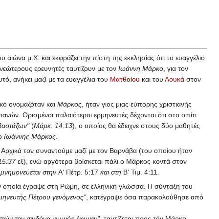
υ αιώνα μ.Χ. και εκφράζει την πίστη της εκκλησίας ότι το ευαγγέλιο
νεώτερους ερευνητές ταυτίζουν με τον
Ιωάννη Μάρκο
, για τον
υτό, ανήκει μαζί με τα ευαγγέλια του
Ματθαίου
και του
Λουκά
στον
ϊκό ονομαζόταν και
Μάρκος
, ήταν γιος μιας εύπορης χριστιανής
τιανών. Ορισμένοι παλαιότεροι ερμηνευτές δέχονται ότι στο σπίτι
βαστάζων"
(
Μάρκ. 14:13
), ο οποίος θα έδειχνε στους δύο μαθητές
 ο
Ιωάννης Μάρκος
.
 Αρχικά τον συναντούμε μαζί με τον Βαρνάβα (του οποίου ήταν
15:37
εξ), ενώ αργότερα βρίσκεται πάλι ο Μάρκος κοντά στον
ς μνημονεύεται στην
Α' Πέτρ. 5:17
και στη
Β' Τιμ. 4:11
.
 οποία έγραψε στη Ρώμη, σε ελληνική γλώσσα. Η σύνταξη του
μηνευτής Πέτρου γενόμενος"
, κατέγραψε όσα παρακολούθησε από
ιπών την σινδόνα γυμνός έφυγεν"
, ταυτίζεται προς τόν Μάρκο,