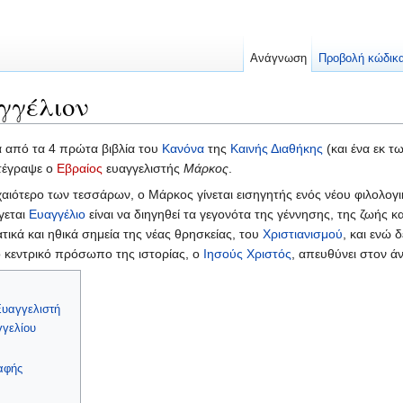
Ανάγνωση
Προβολή κώδικ
γγέλιον
α από τα 4 πρώτα βιβλία του
Κανόνα
της
Καινής Διαθήκης
(και ένα εκ τ
τέγραψε ο
Εβραίος
ευαγγελιστής
Μάρκος
.
χαιότερο των τεσσάρων, ο Μάρκος γίνεται εισηγητής ενός νέου φιλολογι
γεται
Ευαγγέλιο
είναι να διηγηθεί τα γεγονότα της γέννησης, της ζωής κ
τικά και ηθικά σημεία της νέας θρησκείας, του
Χριστιανισμού
, και ενώ 
ο κεντρικό πρόσωπο της ιστορίας, ο
Ιησούς Χριστός
, απευθύνει στον 
Ευαγγελιστή
γγελίου
αφής