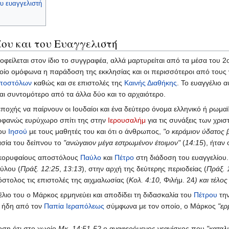
υ ευαγγελιστή
ου και του Ευαγγελιστή
οφείλεται στον ίδιο το συγγραφέα, αλλά μαρτυρείται από τα μέσα του 2ο
ποίο ομόφωνα η παράδοση της εκκλησίας και οι περισσότεροι από τους 
Αποστόλων
καθώς και σε επιστολές της
Καινής Διαθήκης
. Το ευαγγέλιο α
ναι συντομότερο από τα άλλα δύο και το αρχαιότερο.
ποχής να παίρνουν οι Ιουδαίοι και ένα δεύτερο όνομα ελληνικό ή ρωμα
ροφανώς ευρύχωρο σπίτι της στην
Ιερουσαλήμ
για τις συνάξεις των χρισ
του
Ιησού
με τους μαθητές του και ότι ο άνθρωπος,
"ο κεράμιον ύδατος 
ασία του δείπνου το
"ανώγαιον μέγα εστρωμένον έτοιμον"
(
14:15
), ήταν
 κορυφαίους αποστόλους
Παύλο
και
Πέτρο
στη διάδοση του ευαγγελίου.
ύλου (
Πράξ. 12:25
,
13:13
), στην αρχή της δεύτερης περιοδείας (
Πράξ. 
στολος τις επιστολές της αιχμαλωσίας (
Κολ. 4:10,
Φιλήμ. 24
) και τέλο
ιο του ο Μάρκος ερμηνεύει και αποδίδει τη διδασκαλία του
Πέτρου
την
ι ήδη από τον
Παπία Ιεραπόλεως
σύμφωνα με τον οποίο, ο Μάρκος
"ερ
οση ότι στο χωρίο
Μκ. 14:51-52
ο αναφερόμενος νεανίσκος που
"καταλ