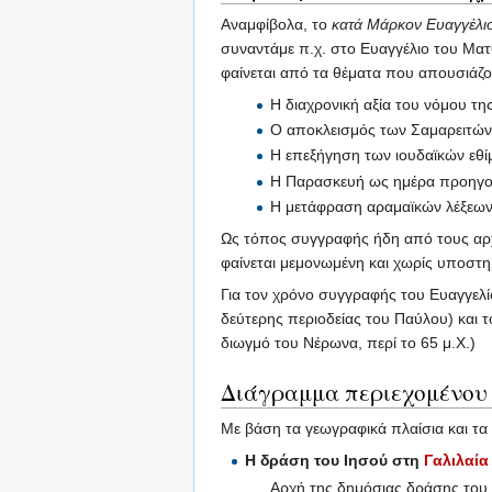
Αναμφίβολα, το
κατά Μάρκον Ευαγγέλι
συναντάμε π.χ. στο Ευαγγέλιο του Μα
φαίνεται από τα θέματα που απουσιάζ
Η διαχρονική αξία του νόμου τη
Ο αποκλεισμός των Σαμαρειτών 
Η επεξήγηση των ιουδαϊκών εθί
Η Παρασκευή ως ημέρα προηγο
Η μετάφραση αραμαϊκών λέξεων
Ως τόπος συγγραφής ήδη από τους αρχ
φαίνεται μεμονωμένη και χωρίς υποστηρ
Για τον χρόνο συγγραφής του Ευαγγελίο
δεύτερης περιοδείας του Παύλου) και τ
διωγμό του Νέρωνα, περί το 65 μ.Χ.)
Διάγραμμα περιεχομένου
Με βάση τα γεωγραφικά πλαίσια και τα 
Η δράση του Ιησού στη
Γαλιλαία
Αρχή της δημόσιας δράσης του 