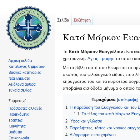
Σελίδα
Συζήτηση
Κατά Μάρκον Ευα
Μετάβαση σε:
πλοήγηση
,
αναζήτηση
Το
Κατά Μάρκον Ευαγγέλιον
είναι έν
χριστιανικής
Αγίας Γραφής
το οποίο κα
Αρχική σελίδα
Κατάλογος λημμάτων
Με το βιβλίο αυτό που θεωρείται το αρ
Βασικές κατηγορίες
σκοπός του φιλολογικού είδους που λέ
Νέα λήμματα
κηρύγματός του και τα κυριότερα δογμα
Αξιόλογα άρθρα
αποβαίνει αισιόδοξο μήνυμα ο οποίο τ
Τυχαία σελίδα
Περιεχόμενα
[
απόκρυψη
]
Συμμετοχή
1
Η παράδοση του Ευαγγελίου και του 
Πρόσφατες αλλαγές
1.1
Το τέλος του κατά Μάρκον Ευα
Περιεχόμενα
Τράπεζα
2
Ύφος και γλώσσα
Κοινότητα
3
Παραλήπτες, τόπος και χρόνος συγγρ
Βοήθεια
4
Διάγραμμα περιεχομένου
Επικοινωνία