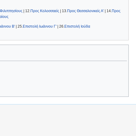
Φιλιππησίους
| 12.
Προς Κολοσσαείς
| 13.
Προς Θεσσαλονικείς Α'
| 14.
Προς
αίους
ωάννου Β'
| 25.
Eπιστολή Ιωάννου Γ'
| 26.
Επιστολή Ιούδα