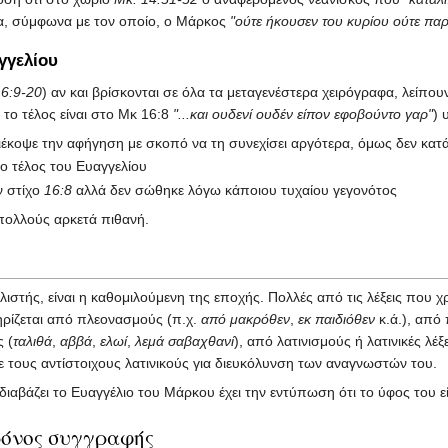
ία, σύμφωνα με τον οποίο, ο Μάρκος
"ούτε ήκουσεν του κυρίου ούτε π
γγελίου
6:9-20
) αν και βρίσκονται σε όλα τα μεταγενέστερα χειρόγραφα, λείπο
το τέλος είναι στο Μκ 16:8
"...και ουδενί ουδέν είπον εφοβούντο γαρ"
) 
διέκοψε την αφήγηση με σκοπό να τη συνεχίσει αργότερα, όμως δεν κατά
ο τέλος του Ευαγγελίου
ν στίχο
16:8
αλλά δεν σώθηκε λόγω κάποιου τυχαίου γεγονότος
 πολλούς αρκετά πιθανή.
ιστής, είναι η καθομιλούμενη της εποχής. Πολλές από τις λέξεις που χρ
ρίζεται από πλεονασμούς (π.χ.
από μακρόθεν
,
εκ παιδιόθεν
κ.ά.), από
 (
ταλιθά
,
αββά
,
ελωί
,
λεμά σαβαχθανί
), από λατινισμούς ή λατινικές λέξε
ε τους αντίστοιχους λατινικούς για διευκόλυνση των αναγνωστών του.
διαβάζει το Ευαγγέλιο του Μάρκου έχει την εντύπωση ότι το ύφος του
ρόνος συγγραφής