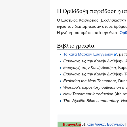
Η Ορθόδοξη παράδοση για
Ο Ευσέβιος Καισαρείας (
Εκκλησιαστική 
αφού τον διαπόμπευσαν στους δρόμου
Η μνήμη του τιμάται από την Ανατ.
Ορθ
Βιβλιογραφία
Το κατά Μάρκον Ευαγγέλιον
, με 
Εισαγωγή εις την Καινήν Διαθήκην
,
Εισαγωγή στην Καινή Διαθήκη
, Καρ
Εισαγωγή εις την Καινήν Διαθήκην
Τ
Exploring the New Testament
, Dun
Wiersbe's expository outlines on 
New Testament introduction
(4th re
The Wycliffe Bible commentary: N
01.
Κατά Λουκάν Ευαγγέλιον
|
Ευαγγέλια