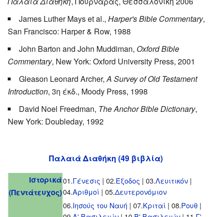
Παλαιά Διαθήκη
, Πουρναράς, Θεσσαλονίκη 2006
James Luther Mays et al.,
Harper's Bible Commentary
,
San Francisco: Harper & Row, 1988
John Barton and John Muddiman,
Oxford Bible
Commentary
, New York: Oxford University Press, 2001
Gleason Leonard Archer,
A Survey of Old Testament
Introduction
, 3η έκδ., Moody Press, 1998
David Noel Freedman,
The Anchor Bible Dictionary
,
New York: Doubleday, 1992
Παλαιά Διαθήκη (49 βιβλία)
Ιστορικά
01.
Γένεσις
| 02.
Έξοδος
| 03.
Λευιτικόν
|
04.
Αριθμοί
| 05.
Δευτερονόμιον
(Πεντάτευχος)
06.
Ιησούς του Ναυή
| 07.
Κριταί
| 08.
Ρουθ
|
09.
Α' Βασιλειών
| 10.
Β' Βασιλειών
| 11.
Γ'