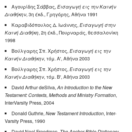
Αγουρίδης Σάββας,
Εισαγωγή εις την Καινήν
Διαθήκην
, 3η έκδ., Γρηγόρης, Αθήνα 1991
Καραβιδόπουλος Δ. Ιωάννης,
Εισαγωγή στην
Καινή Διαθήκη
, 2η έκδ., Πουρναράς, θεσσαλονίκη
1998
Βούλγαρης Σπ. Χρήστος,
Εισαγωγή εις την
Καινήν Διαθήκην
, τόμ. Α', Αθήνα 2003
Βούλγαρης Σπ. Χρήστος,
Εισαγωγή εις την
Καινήν Διαθήκην
, τόμ. Β', Αθήνα 2003
David Arthur deSilva,
An Introduction to the New
Testament: Contexts, Methods and Ministry Formation
,
InterVarsity Press, 2004
Donald Guthrie,
New Testament Introduction
, Inter-
Varsity Press, 1990
David Noel Freedman,
The Anchor Bible Dictionary
,