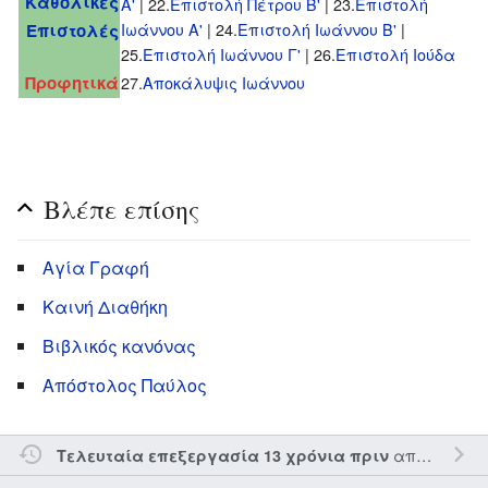
Καθολικές
Α'
| 22.
Επιστολή Πέτρου Β'
| 23.
Eπιστολή
Ιωάννου Α'
| 24.
Eπιστολή Ιωάννου Β'
|
Επιστολές
25.
Eπιστολή Ιωάννου Γ'
| 26.
Επιστολή Ιούδα
Προφητικά
27.
Αποκάλυψις Ιωάννου
Βλέπε επίσης
Αγία Γραφή
Καινή Διαθήκη
Βιβλικός κανόνας
Απόστολος Παύλος
από τον την
Τελευταία επεξεργασία 13 χρόνια πριν