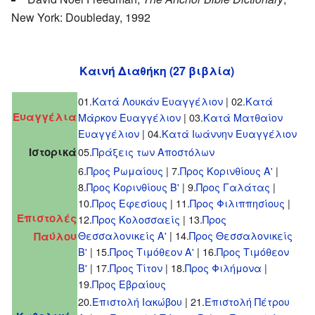
New York: Doubleday, 1992
Καινή Διαθήκη (27 βιβλία)
01.
Κατά Λουκάν Ευαγγέλιον
| 02.
Κατά
Ευαγγέλια
Μάρκον Ευαγγέλιον
| 03.
Κατά Ματθαίον
Ευαγγέλιον
| 04.
Κατά Ιωάννην Ευαγγέλιον
Ιστορικά
05.
Πράξεις των Αποστόλων
6.
Προς Ρωμαίους
| 7.
Προς Κορινθίους Α'
|
8.
Προς Κορινθίους Β'
| 9.
Προς Γαλάτας
|
10.
Προς Εφεσίους
| 11.
Προς Φιλιππησίους
|
Επιστολές
12.
Προς Κολοσσαείς
| 13.
Προς
Θεσσαλονικείς Α'
| 14.
Προς Θεσσαλονικείς
Παύλου
Β'
| 15.
Προς Τιμόθεον Α'
| 16.
Προς Τιμόθεον
Β'
| 17.
Προς Τίτον
| 18.
Προς Φιλήμονα
|
19.
Προς Εβραίους
20.
Επιστολή Ιακώβου
| 21.
Επιστολή Πέτρου