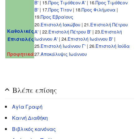
Β'
| 15.
Προς Τιμόθεον Α'
| 16.
Προς Τιμόθεον
Β'
| 17.
Προς Τίτον
| 18.
Προς Φιλήμονα
|
19.
Προς Εβραίους
20.
Επιστολή Ιακώβου
| 21.
Επιστολή Πέτρου
Καθολικές
Α'
| 22.
Επιστολή Πέτρου Β'
| 23.
Eπιστολή
Ιωάννου Α'
| 24.
Eπιστολή Ιωάννου Β'
|
Επιστολές
25.
Eπιστολή Ιωάννου Γ'
| 26.
Επιστολή Ιούδα
Προφητικά
27.
Αποκάλυψις Ιωάννου
Βλέπε επίσης
Αγία Γραφή
Καινή Διαθήκη
Βιβλικός κανόνας