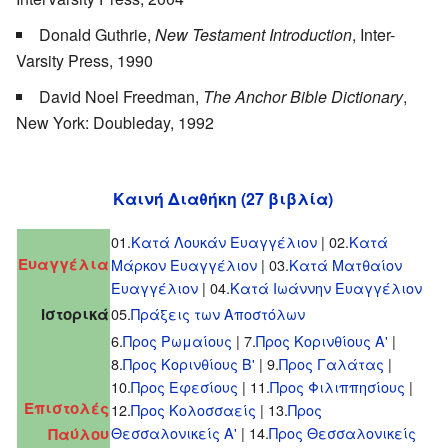
Donald Guthrie,
New Testament Introduction
, Inter-
Varsity Press, 1990
David Noel Freedman,
The Anchor Bible Dictionary
,
New York: Doubleday, 1992
Καινή Διαθήκη (27 βιβλία)
01.
Κατά Λουκάν Ευαγγέλιον
| 02.
Κατά
Ευαγγέλια
Μάρκον Ευαγγέλιον
| 03.
Κατά Ματθαίον
Ευαγγέλιον
| 04.
Κατά Ιωάννην Ευαγγέλιον
Ιστορικά
05.
Πράξεις των Αποστόλων
6.
Προς Ρωμαίους
| 7.
Προς Κορινθίους Α'
|
8.
Προς Κορινθίους Β'
| 9.
Προς Γαλάτας
|
10.
Προς Εφεσίους
| 11.
Προς Φιλιππησίους
|
Επιστολές
12.
Προς Κολοσσαείς
| 13.
Προς
Θεσσαλονικείς Α'
| 14.
Προς Θεσσαλονικείς
Παύλου