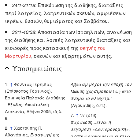
24:1-31:18
: Επικύρωση της διαθήκης, διατάξεις
περί λατρείας, λατρευτικών σκευών, αμφιέσεων
ιερέων, θυσιών, θυμιάματος και Σαββάτου.
32:1-40:38
: Αποστασία των Ισραηλιτών, ανανέωση
της διαθήκης και λοιπές λατρευτικές διατάξεις και
εισφορές προς κατασκευή της
σκηνής του
Μαρτυρίου
, σκευών και εξαρτημάτων αυτής.
Υποσημειώσεις
↑
Φούντας Ιερεμίας
Αβραάμ μέχρι την εποχή του
(Επίσκοπος Γόρτυνος),
Μωυσή χρησιμοποιεί ως θείο
Ερμηνεία Παλαιάς Διαθήκης
όνομα το Ελωχείμ."
-
, Αποστολική
Έξοδος
(Αγουρίδης, ό.π.).
Διακονία, Αθήνα 2005, σελ.
↑
"Η τρίτη
6.
παράδοση...είναι η
↑
Χαστούπης Π.
λεγομένη «Δευτερονομική»,
Αθανάσιος,
Εισαγωγή εις
η οποία διακρίνεται εύκολα,