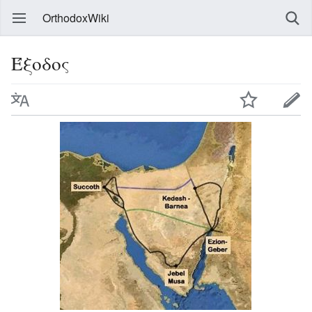
OrthodoxWiki
Έξοδος