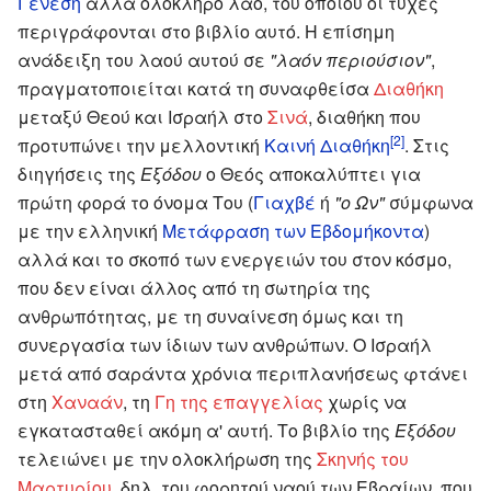
Γένεση
αλλά ολόκληρο λαό, του οποίου οι τύχες
περιγράφονται στο βιβλίο αυτό. Η επίσημη
ανάδειξη του λαού αυτού σε
"λαόν περιούσιον"
,
πραγματοποιείται κατά τη συναφθείσα
Διαθήκη
μεταξύ Θεού και Ισραήλ στο
Σινά
, διαθήκη που
[2]
προτυπώνει την μελλοντική
Καινή Διαθήκη
. Στις
διηγήσεις της
Εξόδου
ο Θεός αποκαλύπτει για
πρώτη φορά το όνομα Του (
Γιαχβέ
ή
"ο Ων"
σύμφωνα
με την ελληνική
Μετάφραση των Εβδομήκοντα
)
αλλά και το σκοπό των ενεργειών του στον κόσμο,
που δεν είναι άλλος από τη σωτηρία της
ανθρωπότητας, με τη συναίνεση όμως και τη
συνεργασία των ίδιων των ανθρώπων. Ο Ισραήλ
μετά από σαράντα χρόνια περιπλανήσεως φτάνει
στη
Χαναάν
, τη
Γη της επαγγελίας
χωρίς να
εγκατασταθεί ακόμη α' αυτή. Το βιβλίο της
Εξόδου
τελειώνει με την ολοκλήρωση της
Σκηνής του
Μαρτυρίου
, δηλ. του φορητού ναού των Εβραίων, που