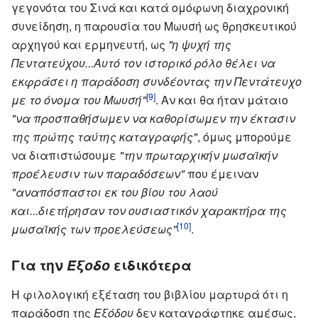
γεγονότα του Σινά και κατά ομόφωνη διαχρονική
συνείδηση, η παρουσία του Μωυσή ως θρησκευτικού
αρχηγού και ερμηνευτή, ως
"η ψυχή της
Πεντατεύχου...Αυτό τον ιστορικό ρόλο θέλει να
εκφράσει η παράδοση συνδέοντας την Πεντάτευχο
[9]
με το όνομα του Μωυσή"
. Αν και θα ήταν μάταιο
"να προσπαθήσωμεν να καθορίσωμεν την έκτασιν
της πρώτης ταύτης καταγραφής"
, όμως μπορούμε
να διαπιστώσουμε
"την πρωταρχικήν μωσαϊκήν
προέλευσιν των παραδόσεων"
που έμειναν
"αναπόσπαστοι εκ του βίου του λαού
και...διετήρησαν τον ουσιαστικόν χαρακτήρα της
[10]
μωσαϊκής των προελεύσεως"
.
Για την
Έξοδο
ειδικότερα
Η φιλολογική εξέταση του βιβλίου μαρτυρά ότι η
παράδοση της
Εξόδου
δεν καταγράφτηκε αμέσως,