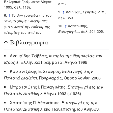
Ελληνικά Γράμματα,Αθηνα
ό.π.).
1995, σελ. 116).
↑
Φούντας,
, ό.π.,
Γένεσις
↑
Το συγγραφέα της τον
σελ. 350.
"ονομάζουμε Ελωχιμιστή
↑
Χαστούπης,
γιατί κατά την έκθεση της
, σελ. 204-205.
Εισαγωγή...
ιστορίας του από τον
Βιβλιογραφία
Αγουρίδης Σάββας,
Ιστορία της Θρησκείας του
Ισραήλ
, Ελληνικά Γράμματα, Αθήνα 1995
Καλαντζάκης Ε. Σταύρος,
Εισαγωγή στην
Παλαιά Διαθήκη
, Πουρναράς, Θεσσαλονίκη 2006
Μπρατσιώτης Ι. Παναγιώτης,
Εισαγωγή εις την
Παλαιάν Διαθήκην
, Αθήνα 1993 (c1936)
Χαστούπης Π. Αθανάσιος,
Εισαγωγή εις την
Παλαιάν Διαθήκην
, εκδ. Πανεπιστημίου Αθηνών,