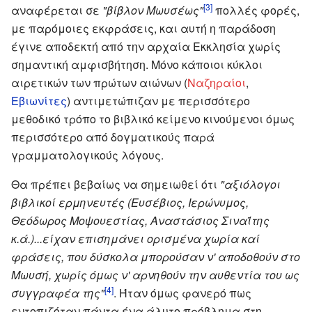
[3]
αναφέρεται σε
"βίβλον Μωυσέως"
πολλές φορές,
με παρόμοιες εκφράσεις, και αυτή η παράδοση
έγινε αποδεκτή από την αρχαία Εκκλησία χωρίς
σημαντική αμφισβήτηση. Μόνο κάποιοι κύκλοι
αιρετικών των πρώτων αιώνων (
Ναζηραίοι
,
Εβιωνίτες
) αντιμετώπιζαν με περισσότερο
μεθοδικό τρόπο το βιβλικό κείμενο κινούμενοι όμως
περισσότερο από δογματικούς παρά
γραμματολογικούς λόγους.
Θα πρέπει βεβαίως να σημειωθεί ότι
"αξιόλογοι
βιβλικοί ερμηνευτές (Ευσέβιος, Ιερώνυμος,
Θεόδωρος Μοψουεστίας, Αναστάσιος Σιναΐτης
κ.ά.)...είχαν επισημάνει ορισμένα χωρία καί
φράσεις, που δύσκολα μπορούσαν ν' αποδοθούν στο
Μωυσή, χωρίς όμως ν' αρνηθούν την αυθεντία του ως
[4]
συγγραφέα της"
. Ήταν όμως φανερό πως
εντοπιζόταν πάντα ένα άλυτο πρόβλημα στη