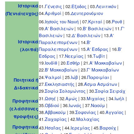
Ιστορικά
01.
Γένεσις
| 02.
Έξοδος
| 03.
Λευιτικόν
|
04.
Αριθμοί
| 05.
Δευτερονόμιον
(Πεντάτευχος)
06.
Ιησούς του Ναυή
| 07.
Κριταί
| 08.
Ρουθ
|
09.
Α' Βασιλειών
| 10.
Β' Βασιλειών
| 11.
Γ'
Βασιλειών
| 12.
Δ' Βασιλειών
| 13.
Α'
Ιστορικά
Παραλειπομένων
| 14.
Β'
Παραλειπομένων
| 15.
Α' Έσδρας
| 16.
Β'
(λοιπά)
Έσδρας
| 17.
Νεεμίας
| 18.
Τωβίτ
|
19.
Ιουδίθ
| 20.
Εσθήρ
| 21.
Α' Μακκαβαίων
|
22.
Β' Μακκαβαίων
| 23.
Γ' Μακκαβαίων
24.
Ψαλμοί
| 25.
Ιώβ
| 26.
Παροιμίαι
|
Ποιητικά ή
27.
Εκκλησιαστής
| 28.
Άσμα Ασμάτων
|
Διδακτικά
29.
Σοφία Σολομώντος
| 30.
Σοφία Σειράχ
31.
Ωσηέ
| 32.
Αμώς
| 33.
Μιχαίας
| 34.
Ιωήλ
|
Προφητικά
35.
Οβδιού
| 36.
Ιωνάς
| 37.
Ναούμ
|
(ελάσσονες
38.
Αββακούμ
| 39.
Σοφονίας
| 40.
Αγγαίος
|
προφήτες)
41.
Ζαχαρίας
| 42.
Μαλαχίας
Προφητικά
43.
Ησαΐας
| 44.
Ιερεμίας
| 45.
Βαρούχ
|