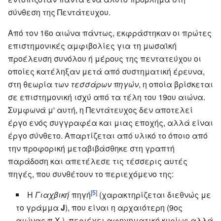
σύνθεση της Πεντάτευχου.
Από τον 16ο αιώνα πάντως, εκφράστηκαν οι πρώτες
επιστημονικές αμφιβολίες για τη μωσαϊκή
προέλευση συνόλου ή μέρους της πεντατεύχου οι
οποίες κατέληξαν μετά από συστηματική έρευνα,
στη θεωρία των
τεσσάρων πηγών
, η οποία βρίσκεται
σε επιστημονική ισχύ από τα τέλη του 19ου αιώνα.
Συμφωνά μ' αυτή, η Πεντάτευχος δεν αποτελεί
έργο ενός συγγραφέα και μιας εποχής, αλλά είναι
έργο σύνθετο. Απαρτίζεται από υλικό το όποιο από
την προφορική μεταβιβάσθηκε στη γραπτή
παράδοση και απετέλεσε τις τέσσερις αυτές
πηγές, που συνθέτουν το περιεχόμενο της:
[5]
Η
Γιαχβική
πηγή
(χαρακτηρίζεται διεθνώς με
το γράμμα
J
), που είναι η αρχαιότερη (9ος
αιώνας π.Χ.), περιέχει αφηγηματικό κυρίως αλλά