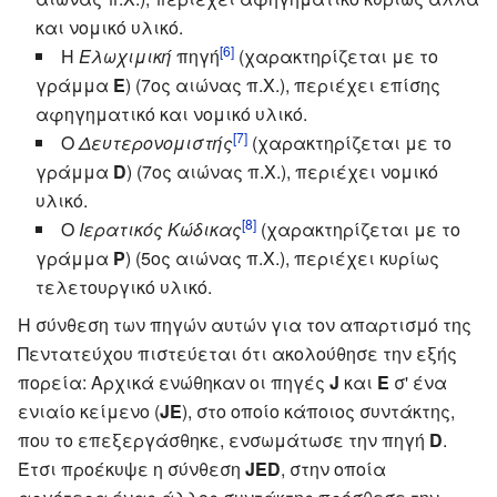
και νομικό υλικό.
[6]
Η
Ελωχιμική
πηγή
(χαρακτηρίζεται με το
γράμμα
E
) (7ος αιώνας π.Χ.), περιέχει επίσης
αφηγηματικό και νομικό υλικό.
[7]
Ο
Δευτερονομιστής
(χαρακτηρίζεται με το
γράμμα
D
) (7ος αιώνας π.Χ.), περιέχει νομικό
υλικό.
[8]
Ο
Ιερατικός Κώδικας
(χαρακτηρίζεται με το
γράμμα
P
) (5ος αιώνας π.Χ.), περιέχει κυρίως
τελετουργικό υλικό.
Η σύνθεση των πηγών αυτών για τον απαρτισμό της
Πεντατεύχου πιστεύεται ότι ακολούθησε την εξής
πορεία: Αρχικά ενώθηκαν οι πηγές
J
και
Ε
σ' ένα
ενιαίο κείμενο (
JΕ
), στο οποίο κάποιος συντάκτης,
που το επεξεργάσθηκε, ενσωμάτωσε την πηγή
D
.
Έτσι προέκυψε η σύνθεση
JED
, στην οποία