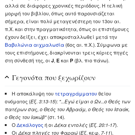
αλλά σε διάφορες χρονικές περιόδους. Η τελική
μορφή του βιβλίου, όπως αυτό παρουσιάζεται
σήμερα, είναι πολύ μεταγενέστερη του 13ου αι.
π.Χ. και στην πραγματικότητα, όπως οι επιστήμονες
έχουν δείξει, έχει αποκρυσταλλωθεί μετά την
Βαβυλώνια αιχμαλωσία
(6ος αι. π.Χ.). Σύμφωνα με
τους επιστήμονες, διακρίνονται τρεις κύριες πηγές
στη σύνθεσή της, οι
J
,
E
και
P
(βλ. πιο πάνω).
Γεγονότα που ξεχωρίζουν
Η αποκάλυψη του
τετραγράμματου
θείου
ονόματος (
Έξ. 3:13-15
):
"...Εγώ είμαι ο Ων...ο Θεός των
πατέρων σας, ο Θεός του Αβραάμ, ο Θεός του Ισαάκ,
ο Θεός του Ιακώβ"
(στ. 14).
Ο
Δεκάλογος
ή οι
Δέκα εντολές
(
Έξ. 20:1-17
).
Οι
Δέκα πληγές του Φαραώ
(
Έξ.
κεφ.
7-11
).