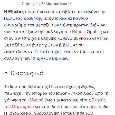
Χάρτης της Εξόδου του Ισραήλ
Η
Έξοδος
είναι ένα από τα βιβλία του
κανόνα
της
Παλαιάς Διαθήκης
. Στον
ιουδαϊκό κανόνα
συναριθμείται μεταξύ των πέντε πρώτων βιβλίων,
που απαρτίζουν την συλλογή του
Νόμου
. Ομοίως και
στον αντίστοιχο
ελληνικό κανόνα
συγκαταλέγεται
μεταξύ των πέντε πρώτων βιβλίων που
αποκαλούνται
Πεντάτευχος
, και εντάσσεται στη
συλλογή των
Ιστορικών Βιβλίων
.
Εισαγωγικά
To δεύτερο βιβλίο της
Πεντατεύχου
, η
Έξοδος
,
περιέχει την ιστορία του Ισραηλιτικού λαού από τη
γέννηση του
Μωυσή
έως την κατασκευή της
Σκηνής
του Μαρτυρίου
κατά το δεύτερο έτος από την έξοδο.
Η ιστορική και χρονολογική τοποθέτηση των