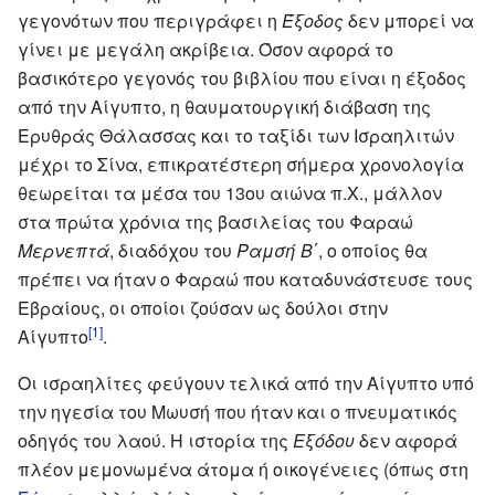
γεγονότων που περιγράφει η
Έξοδος
δεν μπορεί να
γίνει με μεγάλη ακρίβεια. Όσον αφορά το
βασικότερο γεγονός του βιβλίου που είναι η έξοδος
από την Αίγυπτο, η θαυματουργική διάβαση της
Ερυθράς Θάλασσας και το ταξίδι των Ισραηλιτών
μέχρι το Σίνα, επικρατέστερη σήμερα χρονολογία
θεωρείται τα μέσα του 13ου αιώνα π.Χ., μάλλον
στα πρώτα χρόνια της βασιλείας του Φαραώ
Μερνεπτά
, διαδόχου του
Ραμσή Β΄
, ο οποίος θα
πρέπει να ήταν ο Φαραώ που καταδυνάστευσε τους
Εβραίους, οι οποίοι ζούσαν ως δούλοι στην
[1]
Αίγυπτο
.
Οι ισραηλίτες φεύγουν τελικά από την Αίγυπτο υπό
την ηγεσία του Μωυσή που ήταν και ο πνευματικός
οδηγός του λαού. Η ιστορία της
Εξόδου
δεν αφορά
πλέον μεμονωμένα άτομα ή οικογένειες (όπως στη