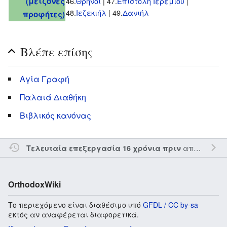
(μείζονες
46.
Θρήνοι
| 47.
Επιστολή Ιερεμίου
|
48.
Ιεζεκιήλ
| 49.
Δανιήλ
προφήτες)
Βλέπε επίσης
Αγία Γραφή
Παλαιά Διαθήκη
Βιβλικός κανόνας
από τον την
Τελευταία επεξεργασία 16 χρόνια πριν
OrthodoxWiki
Το περιεχόμενο είναι διαθέσιμο υπό
GFDL / CC by-sa
εκτός αν αναφέρεται διαφορετικά.