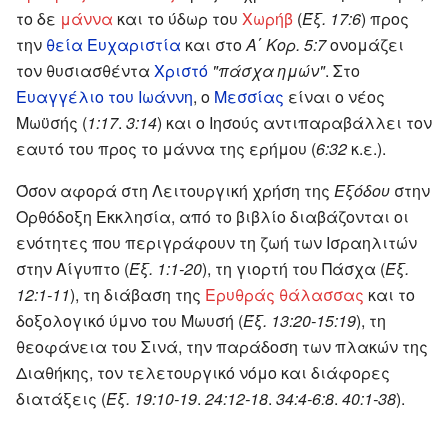
το δε
μάννα
και το ύδωρ του
Χωρήβ
(
Έξ. 17:6
) προς
την
θεία Ευχαριστία
και στο
Α΄ Κορ. 5:7
ονομάζει
τον θυσιασθέντα
Χριστό
"πάσχα ημών"
. Στο
Ευαγγέλιο του Ιωάννη
, ο
Μεσσίας
είναι ο νέος
Μωϋσής (
1:17
.
3:14
) και ο Ιησούς αντιπαραβάλλει τον
εαυτό του προς το μάννα της ερήμου (
6:32
κ.ε.).
Όσον αφορά στη Λειτουργική χρήση της
Εξόδου
στην
Ορθόδοξη Εκκλησία, από το βιβλίο διαβάζονται οι
ενότητες που περιγράφουν τη ζωή των Ισραηλιτών
στην Αίγυπτο (
Έξ. 1:1-20
), τη γιορτή του Πάσχα (
Έξ.
12:1-11
), τη διάβαση της
Ερυθράς θάλασσας
και το
δοξολογικό ύμνο του Μωυσή (
Έξ. 13:20-15:19
), τη
θεοφάνεια του Σινά, την παράδοση των πλακών της
Διαθήκης, τον τελετουργικό νόμο και διάφορες
διατάξεις (
Έξ. 19:10-19
.
24:12-18
.
34:4-6:8
.
40:1-38
).