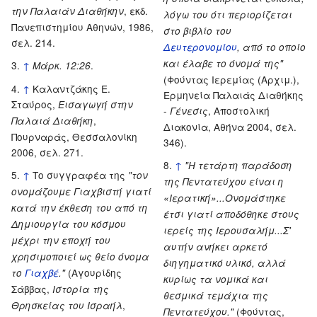
, εκδ.
την Παλαιάν Διαθήκην
λόγω του ότι περιορίζεται
Πανεπιστημίου Αθηνών, 1986,
στο βιβλίο του
σελ. 214.
Δευτερονομίου
, από το οποίο
και έλαβε το όνομά της"
↑
.
Μάρκ. 12:26
(Φούντας Ιερεμίας (Αρχιμ.),
↑
Καλαντζάκης Ε.
Ερμηνεία Παλαιάς Διαθήκης
Σταύρος,
Εισαγωγή στην
-
, Αποστολική
Γένεσις
,
Παλαιά Διαθήκη
Διακονία, Αθήνα 2004, σελ.
Πουρναράς, Θεσσαλονίκη
346).
2006, σελ. 271.
↑
"Η τετάρτη παράδοση
↑
Το συγγραφέα της
"τον
της Πεντατεύχου είναι η
ονομάζουμε Γιαχβιστή γιατί
«Ιερατική»...Ονομάστηκε
κατά την έκθεση του από τη
έτσι γιατί αποδόθηκε στους
Δημιουργία του κόσμου
ιερείς της Ιερουσαλήμ...Σ'
μέχρι την εποχή του
αυτήν ανήκει αρκετό
χρησιμοποιεί ως θείο όνομα
διηγηματικό υλικό, αλλά
(Αγουρίδης
το
Γιαχβέ
."
κυρίως τα νομικά και
Σάββας,
Ιστορία της
θεσμικά τεμάχια της
,
Θρησκείας του Ισραήλ
(Φούντας,
Πεντατεύχου."