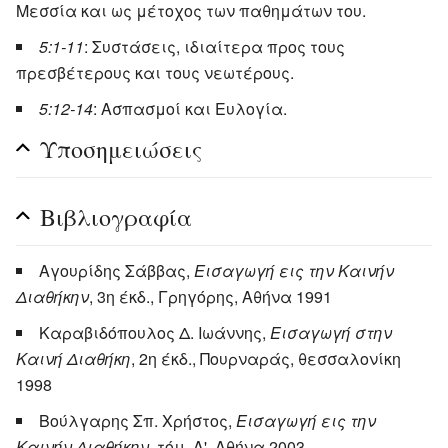
Μεσσία και ως μέτοχος των παθημάτων του.
5:1-11
: Συστάσεις, ιδιαίτερα προς τους
πρεσβέτερους και τους νεωτέρους.
5:12-14
: Ασπασμοί και Ευλογία.
Υποσημειώσεις
Βιβλιογραφία
Αγουρίδης Σάββας,
Εισαγωγή εις την Καινήν
Διαθήκην
, 3η έκδ., Γρηγόρης, Αθήνα 1991
Καραβιδόπουλος Δ. Ιωάννης,
Εισαγωγή στην
Καινή Διαθήκη
, 2η έκδ., Πουρναράς, θεσσαλονίκη
1998
Βούλγαρης Σπ. Χρήστος,
Εισαγωγή εις την
Καινήν Διαθήκην
, τόμ. Α', Αθήνα 2003