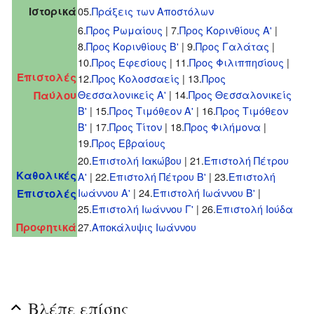
Ιστορικά
05.
Πράξεις των Αποστόλων
6.
Προς Ρωμαίους
| 7.
Προς Κορινθίους Α'
|
8.
Προς Κορινθίους Β'
| 9.
Προς Γαλάτας
|
10.
Προς Εφεσίους
| 11.
Προς Φιλιππησίους
|
Επιστολές
12.
Προς Κολοσσαείς
| 13.
Προς
Θεσσαλονικείς Α'
| 14.
Προς Θεσσαλονικείς
Παύλου
Β'
| 15.
Προς Τιμόθεον Α'
| 16.
Προς Τιμόθεον
Β'
| 17.
Προς Τίτον
| 18.
Προς Φιλήμονα
|
19.
Προς Εβραίους
20.
Επιστολή Ιακώβου
| 21.
Επιστολή Πέτρου
Καθολικές
Α'
| 22.
Επιστολή Πέτρου Β'
| 23.
Eπιστολή
Ιωάννου Α'
| 24.
Eπιστολή Ιωάννου Β'
|
Επιστολές
25.
Eπιστολή Ιωάννου Γ'
| 26.
Επιστολή Ιούδα
Προφητικά
27.
Αποκάλυψις Ιωάννου
Βλέπε επίσης