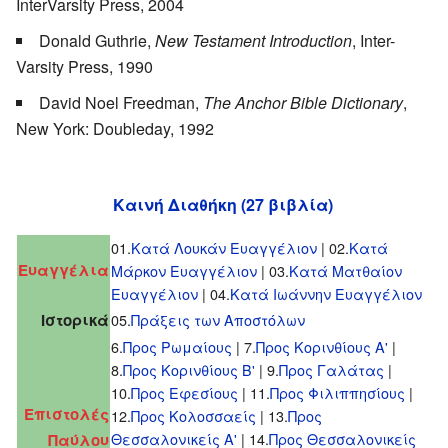
InterVarsity Press, 2004
Donald Guthrie,
New Testament Introduction
, Inter-
Varsity Press, 1990
David Noel Freedman,
The Anchor Bible Dictionary
,
New York: Doubleday, 1992
Καινή Διαθήκη (27 βιβλία)
01.
Κατά Λουκάν Ευαγγέλιον
| 02.
Κατά
Ευαγγέλια
Μάρκον Ευαγγέλιον
| 03.
Κατά Ματθαίον
Ευαγγέλιον
| 04.
Κατά Ιωάννην Ευαγγέλιον
Ιστορικά
05.
Πράξεις των Αποστόλων
6.
Προς Ρωμαίους
| 7.
Προς Κορινθίους Α'
|
8.
Προς Κορινθίους Β'
| 9.
Προς Γαλάτας
|
10.
Προς Εφεσίους
| 11.
Προς Φιλιππησίους
|
Επιστολές
12.
Προς Κολοσσαείς
| 13.
Προς
Θεσσαλονικείς Α'
| 14.
Προς Θεσσαλονικείς
Παύλου