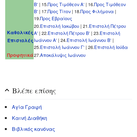
Β'
| 15.
Προς Τιμόθεον Α'
| 16.
Προς Τιμόθεον
Β'
| 17.
Προς Τίτον
| 18.
Προς Φιλήμονα
|
19.
Προς Εβραίους
20.
Επιστολή Ιακώβου
| 21.
Επιστολή Πέτρου
Καθολικές
Α'
| 22.
Επιστολή Πέτρου Β'
| 23.
Eπιστολή
Ιωάννου Α'
| 24.
Eπιστολή Ιωάννου Β'
|
Επιστολές
25.
Eπιστολή Ιωάννου Γ'
| 26.
Επιστολή Ιούδα
Προφητικά
27.
Αποκάλυψις Ιωάννου
Βλέπε επίσης
Αγία Γραφή
Καινή Διαθήκη
Βιβλικός κανόνας